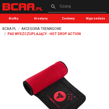
Szukaj
Białka
Kreatyny
Zestawy
Wyprzedaże
BCAA.PL
AKCESORIA TRENINGOWE
PAS WYSZCZUPLAJĄCY - HOT DROP ACTION