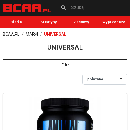
Szukaj
Białka
Kreatyny
Zestawy
Wyprzedaże
BCAA.PL
MARKI
UNIVERSAL
UNIVERSAL
Filtr