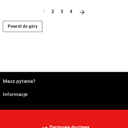
Następny
1
2
3
4
arrow_forward
Powrót do góry

Masz pytania?

Informacje
Darmowa dostawa