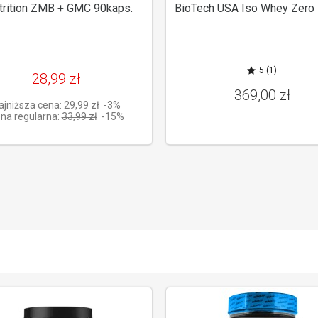
trition ZMB + GMC 90kaps.
BioTech USA Iso Whey Zero
5 (1)
28,99 zł
369,00 zł
ajniższa cena:
29,99 zł
-3%
na regularna:
33,99 zł
-15%