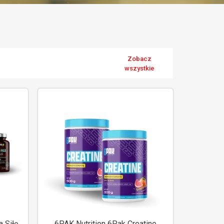
Zobacz
wszystkie
 Siłę
6PAK Nutrition 6Pak Creatine