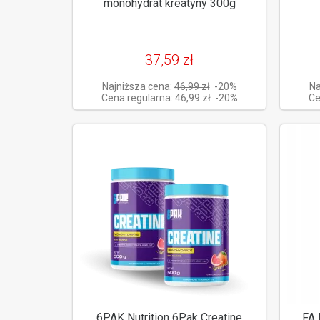
monohydrat kreatyny 300g
37,59 zł
Najniższa cena:
46,99 zł
-20%
Na
Cena regularna:
46,99 zł
-20%
Ce
6PAK Nutrition 6Pak Creatine
FA 