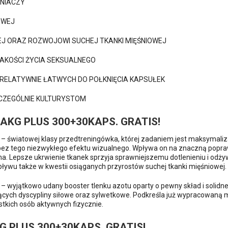
ŁNIACZY
OWEJ
J ORAZ ROZWOJOWI SUCHEJ TKANKI MIĘŚNIOWEJ
AKOŚCI ŻYCIA SEKSUALNEGO
RELATYWNIE ŁATWYCH DO POŁKNIĘCIA KAPSUŁEK
CZEGÓLNIE KULTURYSTOM
AAKG PLUS 300+30KAPS. GRATIS!
– światowej klasy przedtreningówka, której zadaniem jest maksymaliz
ez tego niezwykłego efektu wizualnego. Wpływa on na znaczną poprawę
ina. Lepsze ukrwienie tkanek sprzyja sprawniejszemu dotlenieniu i odży
pływu także w kwestii osiąganych przyrostów suchej tkanki mięśniowej.
– wyjątkowo udany booster tlenku azotu oparty o pewny skład i solidn
cych dyscypliny siłowe oraz sylwetkowe. Podkreśla już wypracowaną m
tkich osób aktywnych fizycznie.
G PLUS 300+30KAPS. GRATIS!