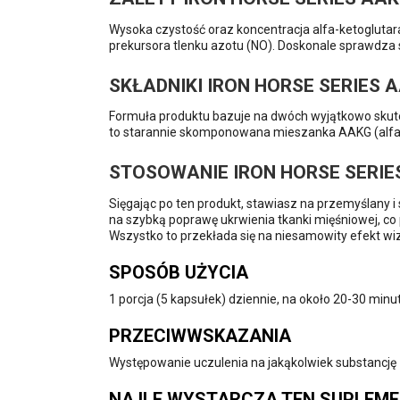
Wysoka czystość oraz koncentracja alfa-ketoglutara
prekursora tlenku azotu (NO). Doskonale sprawdza 
SKŁADNIKI IRON HORSE SERIES A
Formuła produktu bazuje na dwóch wyjątkowo skute
to starannie skomponowana mieszanka AAKG (alfa-ke
STOSOWANIE IRON HORSE SERIES
Sięgając po ten produkt, stawiasz na przemyślany
na szybką poprawę ukrwienia tkanki mięśniowej, co
Wszystko to przekłada się na niesamowity efekt wi
SPOSÓB UŻYCIA
1 porcja (5 kapsułek) dziennie, na około 20-30 minut
PRZECIWWSKAZANIA
Występowanie uczulenia na jakąkolwiek substancję z
NA ILE WYSTARCZA TEN SUPLEM