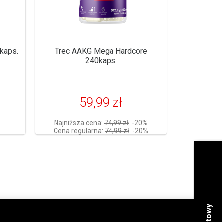
kaps.
Trec AAKG Mega Hardcore
240kaps.
59,99 zł
Najniższa cena:
74,99 zł
-20%
Cena regularna:
74,99 zł
-20%