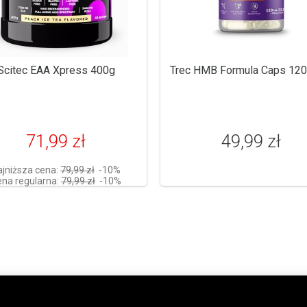
Scitec EAA Xpress 400g
Trec HMB Formula Caps 120
71,99 zł
49,99 zł
ajniższa cena:
79,99 zł
-10%
na regularna:
79,99 zł
-10%