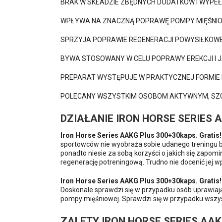
BRAK W SKŁADZIE ZBĘDNYCH DODATKÓW I WYPE
WPŁYWA NA ZNACZNĄ POPRAWĘ POMPY MIĘŚNI
SPRZYJA POPRAWIE REGENERACJI POWYSIŁKOWE
BYWA STOSOWANY W CELU POPRAWY EREKCJI I J
PREPARAT WYSTĘPUJE W PRAKTYCZNEJ FORMIE 
POLECANY WSZYSTKIM OSOBOM AKTYWNYM, SZ
DZIAŁANIE IRON HORSE SERIES 
Iron Horse Series AAKG Plus 300+30kaps. Gratis!
sportowców nie wyobraża sobie udanego treningu b
ponadto niesie za sobą korzyści o jakich się zapom
regenerację potreningową. Trudno nie docenić jej w
Iron Horse Series AAKG Plus 300+30kaps. Gratis!
Doskonale sprawdzi się w przypadku osób uprawiają
pompy mięśniowej. Sprawdzi się w przypadku wszys
ZALETY IRON HORSE SERIES AAK