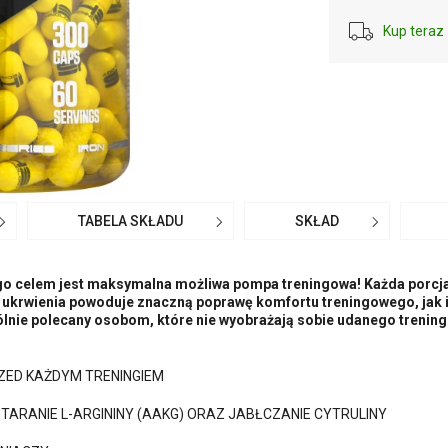
Kup teraz 
TABELA SKŁADU
SKŁAD
o celem jest maksymalna możliwa pompa treningowa! Każda porcja
wę ukrwienia powoduje znaczną poprawę komfortu treningowego, jak 
ólnie polecany osobom, które nie wyobrażają sobie udanego trening
ZED KAŻDYM TRENINGIEM
ARANIE L-ARGININY (AAKG) ORAZ JABŁCZANIE CYTRULINY