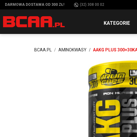
DARMOWA DOSTAWA OD 300 ZŁ!
(32) 308 00 02
KATEGORIE
BCAA.PL
AMINOKWASY
AAKG PLUS 300+30KA