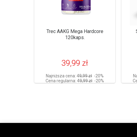
Trec AAKG Mega Hardcore
120kaps.
39,99 zł
Najniższa cena:
49,99 zł
-20%
N
Cena regularna:
49,99 zł
-20%
Ce