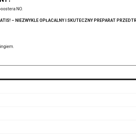
boostera NO.
GRATIS! – NIEZWYKLE OPŁACALNY I SKUTECZNY PREPARAT PRZEDT
ningiem.