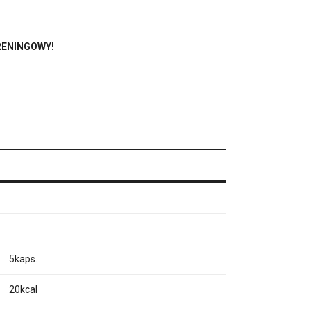
RENINGOWY!
5kaps.
20kcal