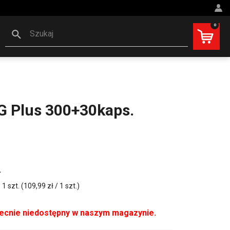
0
Szukaj
G Plus 300+30kaps.
ł
 szt. (109,99 zł / 1 szt.)
becnie niedostępny w naszym magazynie.