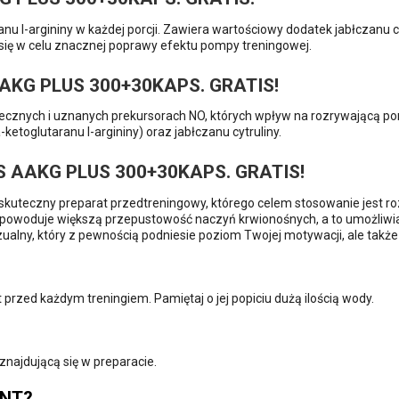
nu l-argininy w każdej porcji. Zawiera wartościowy dodatek jabłczanu c
się w celu znacznej poprawy efektu pompy treningowej.
AKG PLUS 300+30KAPS. GRATIS!
cznych i uznanych prekursorach NO, których wpływ na rozrywającą pom
toglutaranu l-argininy) oraz jabłczanu cytruliny.
 AAKG PLUS 300+30KAPS. GRATIS!
 i skuteczny preparat przedtreningowy, którego celem stosowanie jest
 powoduje większą przepustowość naczyń krwionośnych, a to umożliwia 
zualny, który z pewnością podniesie poziom Twojej motywacji, ale takż
 przed każdym treningiem. Pamiętaj o jej popiciu dużą ilością wody.
najdującą się w preparacie.
ENT?