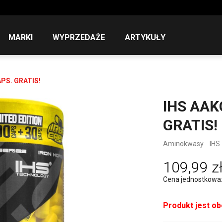
MARKI
WYPRZEDAŻE
ARTYKUŁY
PS. GRATIS!
IHS AAK
GRATIS!
Aminokwasy
IHS
109,99 z
Cena jednostkowa: 1
Produkt jest o