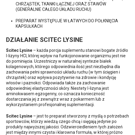
CHRZĄSTEK, TKANKI ŁĄCZNEJ ORAZ STAWÓW
(GENERALNIE CAŁEGO UKŁADU RUCHU)
PREPARAT WYSTĘPUJE W ŁATWYCH DO POŁKNIĘCIA
KAPSUŁKACH
DZIAŁANIE SCITEC LYSINE
Scitec Lysine
– każda porcja suplementu stanowi bogate źródło
l-lizyny HCl, której wpływ na funkcjonowanie organizmu jest nie
do pominięcia. Uczestniczy w naturalnej syntezie białek
kolagenowych, którego odpowiednia ilość jest niezbędna dla
zachowania pełni sprawności układu ruchu (w tym ścięgien i
chrząstek) oraz wpływa pozytywnie na zdrowie i kondycję
włosów i paznokci. Odpowiada także za zachowanie
odpowiedniej elastyczności skóry. Niestety l-lizyna jest
aminokwasem egzogenny, co oznacza konieczność
dostarczania jej z zewnątrz wraz z pokarmem lub z
wykorzystaniem profesjonalnej suplementacji.
Scitec Lysine
– jest to preparat stworzony z myślą o potrzebach
sportowców, którzy wiedzą czego chcą i sięgają jedynie po
produkty najwyższej jakości. Odzwierciedleniem tych założeń
jest między innymi czysta i klarowna formuła, w której próżno