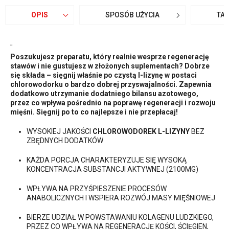
OPIS
SPOSÓB UŻYCIA
TA
"
Poszukujesz preparatu, który realnie wesprze regenerację
stawów i nie gustujesz w złożonych suplementach? Dobrze
się składa – sięgnij właśnie po czystą l-lizynę w postaci
chlorowodorku o bardzo dobrej przyswajalności. Zapewnia
dodatkowo utrzymanie dodatniego bilansu azotowego,
przez co wpływa pośrednio na poprawę regeneracji i rozwoju
mięśni. Sięgnij po to co najlepsze i nie przepłacaj!
WYSOKIEJ JAKOŚCI
CHLOROWODOREK L-LIZYNY
BEZ
ZBĘDNYCH DODATKÓW
KAŻDA PORCJA CHARAKTERYZUJE SIĘ WYSOKĄ
KONCENTRACJA SUBSTANCJI AKTYWNEJ (2100MG)
WPŁYWA NA PRZYŚPIESZENIE PROCESÓW
ANABOLICZNYCH I WSPIERA ROZWÓJ MASY MIĘŚNIOWEJ
BIERZE UDZIAŁ W POWSTAWANIU KOLAGENU LUDZKIEGO,
PRZEZ CO WPŁYWA NA REGENERACJĘ KOŚCI, ŚCIĘGIEN,