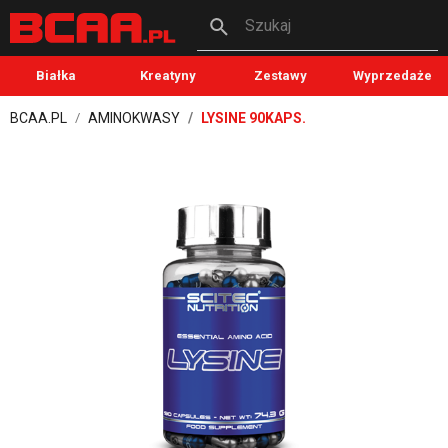
Szukaj
Białka
Kreatyny
Zestawy
Wyprzedaże
BCAA.PL
AMINOKWASY
LYSINE 90KAPS.