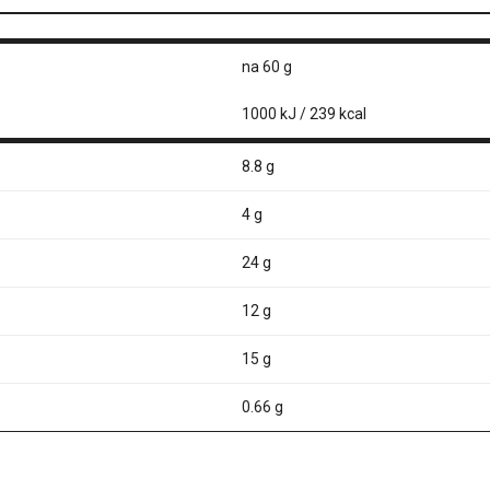
na 60 g
1000 kJ / 239 kcal
8.8 g
4 g
24 g
12 g
15 g
0.66 g