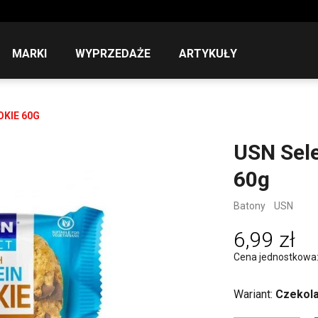
MARKI
WYPRZEDAŻE
ARTYKUŁY
OKIE 60G
USN Sele
60g
Batony
USN
6,99 zł
Cena jednostkowa: 1
Wariant:
Czekol