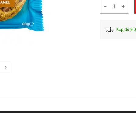
−
+
Kup do 8:0