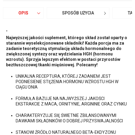
OPIS
SPOSÓB UŻYCIA
TA
"
Najwyższej jakości suplement, którego skład został oparty o
starannie wyselekcjonowane składniki! Każda porcja ma za
zadanie teoretyczną stymulację układu hormonalnego do
zwiększonej syntezy oraz wydzielania HGH (hormonu
wzrostu). Sprzyja lepszym efektom w postaci przyrostów
beztłuszczowej tkanki mięśniowej. Polecamy!
UNIKALNA RECEPTURA, KTÓREJ ZADANIEM JEST
PODNIESIENIE STĘŻENIA HORMONU WZROSTU HGH W
CIĄGU DNIA
FORMUŁA BAZUJE NA NAJWYŻSZEJ JAKOŚCI
EKSTRAKCIE Z MACA, ORNITYNIE, ARGININIE ORAZ CYNKU
CHARAKTERYZUJE SIĘ ŚWIETNIE ZBILANSOWANYMI
DAWKAMI SKŁADNIKÓW O DOBREJ PRZYSWAJALNOŚCI
STANOWI ŹRÓDŁO NATURALNEGO BETA-EKDYZONU