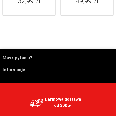
32,99 zł
49,99 zł

Masz pytania?

Informacje
Darmowa dostawa
300
od 300 zł