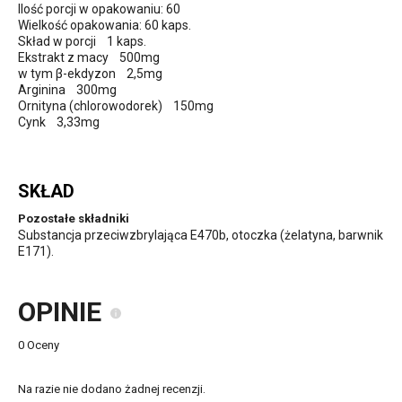
Ilość porcji w opakowaniu: 60
Wielkość opakowania: 60 kaps.
Skład w porcji 1 kaps.
Ekstrakt z macy 500mg
w tym β-ekdyzon 2,5mg
Arginina 300mg
Ornityna (chlorowodorek) 150mg
Cynk 3,33mg
SKŁAD
Pozostałe składniki
Substancja przeciwzbrylająca E470b, otoczka (żelatyna, barwnik
E171).
OPINIE
0 Oceny
Na razie nie dodano żadnej recenzji.