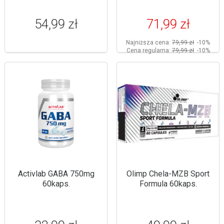
54,99 zł
71,99 zł
Najniższa cena:
79,99 zł
-10%
Cena regularna:
79,99 zł
-10%
Activlab GABA 750mg
Olimp Chela-MZB Sport
60kaps.
Formula 60kaps.