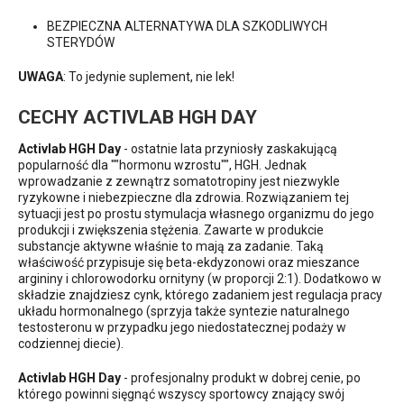
BEZPIECZNA ALTERNATYWA DLA SZKODLIWYCH
STERYDÓW
UWAGA
: To jedynie suplement, nie lek!
CECHY ACTIVLAB HGH DAY
Activlab HGH Day
- ostatnie lata przyniosły zaskakującą
popularność dla ""hormonu wzrostu"", HGH. Jednak
wprowadzanie z zewnątrz somatotropiny jest niezwykle
ryzykowne i niebezpieczne dla zdrowia. Rozwiązaniem tej
sytuacji jest po prostu stymulacja własnego organizmu do jego
produkcji i zwiększenia stężenia. Zawarte w produkcie
substancje aktywne właśnie to mają za zadanie. Taką
właściwość przypisuje się beta-ekdyzonowi oraz mieszance
argininy i chlorowodorku ornityny (w proporcji 2:1). Dodatkowo w
składzie znajdziesz cynk, którego zadaniem jest regulacja pracy
układu hormonalnego (sprzyja także syntezie naturalnego
testosteronu w przypadku jego niedostatecznej podaży w
codziennej diecie).
Activlab HGH Day
- profesjonalny produkt w dobrej cenie, po
którego powinni sięgnąć wszyscy sportowcy znający swój