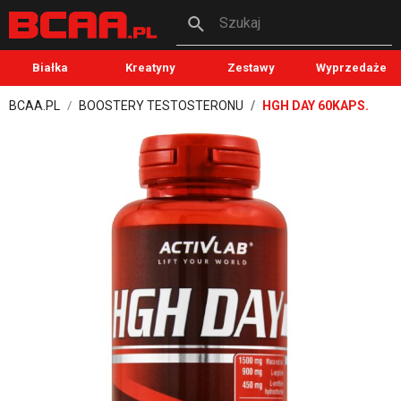
Szukaj
Białka
Kreatyny
Zestawy
Wyprzedaże
BCAA.PL
BOOSTERY TESTOSTERONU
HGH DAY 60KAPS.