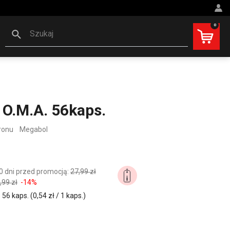
0
Szukaj
O.M.A. 56kaps.
ronu
Megabol
0 dni przed promocją:
27,99 zł
,99 zł
-14%
6 kaps. (0,54 zł / 1 kaps.)