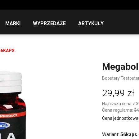
MARKI
WYPRZEDAŻE
ARTYKUŁY
56KAPS.
Megabol 
Boostery Testoste
29,99 zł
Najniższa cena z 3
Cena regularna:
34
Cena jednostkowa: 5
Wariant:
56kaps.