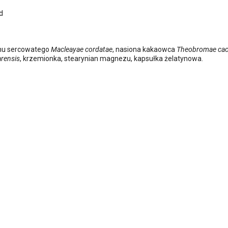
d
anu sercowatego
Macleayae cordatae
, nasiona kakaowca
Theobromae ca
arensis
, krzemionka, stearynian magnezu, kapsułka żelatynowa.