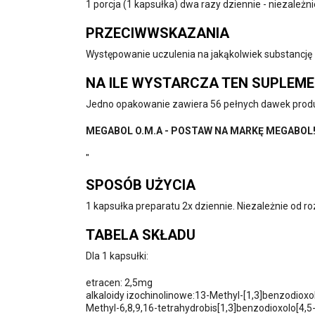
1 porcja (1 kapsułka) dwa razy dziennie - niezależn
PRZECIWWSKAZANIA
Występowanie uczulenia na jakąkolwiek substancję z
NA ILE WYSTARCZA TEN SUPLEM
Jedno opakowanie zawiera 56 pełnych dawek prod
MEGABOL O.M.A - POSTAW NA MARKĘ MEGABOL
"
SPOSÓB UŻYCIA
1 kapsułka preparatu 2x dziennie. Niezależnie od ro
TABELA SKŁADU
Dla 1 kapsułki:
etracen: 2,5mg
alkaloidy izochinolinowe:13-Methyl-[1,3]benzodioxo
Methyl-6,8,9,16-tetrahydrobis[1,3]benzodioxolo[4,5-