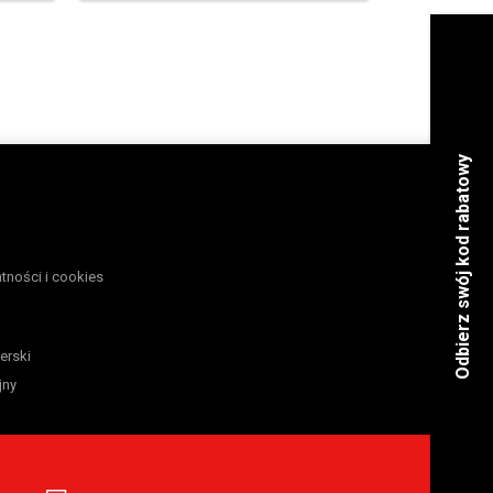
atności i cookies
erski
jny