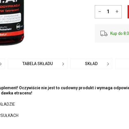
−
+
Kup do 8:0
TABELA SKŁADU
SKŁAD
uplement! Oczywiście nie jest to cudowny produkt i wymaga odpow
o dawka etracenu!
KŁADZIE
PSUŁKACH