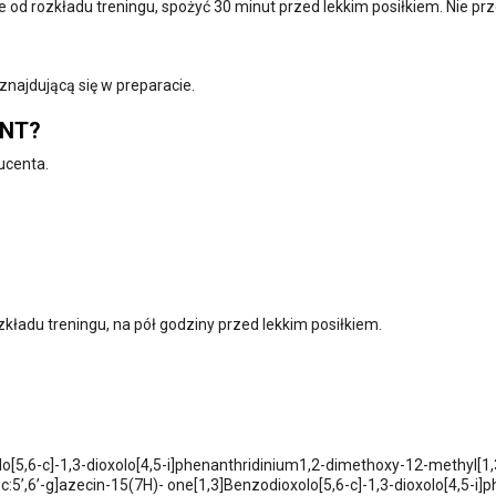
ie od rozkładu treningu, spożyć 30 minut przed lekkim posiłkiem. Nie prz
najdującą się w preparacie.
ENT?
ucenta.
!
zkładu treningu, na pół godziny przed lekkim posiłkiem.
lo[5,6-c]-1,3-dioxolo[4,5-i]phenanthridinium1,2-dimethoxy-12-methyl[1
c:5’,6’-g]azecin-15(7H)- one[1,3]Benzodioxolo[5,6-c]-1,3-dioxolo[4,5-i]p