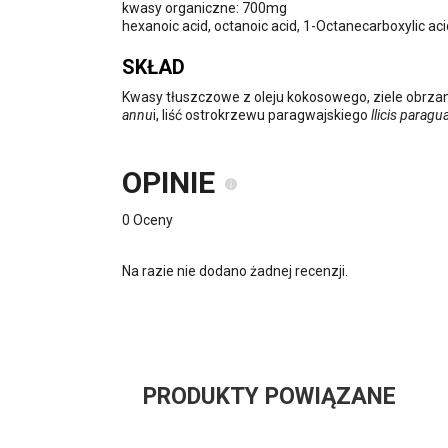
kwasy organiczne: 700mg
hexanoic acid, octanoic acid, 1-Octanecarboxylic aci
SKŁAD
Kwasy tłuszczowe z oleju kokosowego, ziele obrz
annu
i, liść ostrokrzewu paragwajskiego
llicis paragu
OPINIE
0 Oceny
Na razie nie dodano żadnej recenzji.
PRODUKTY POWIĄZANE