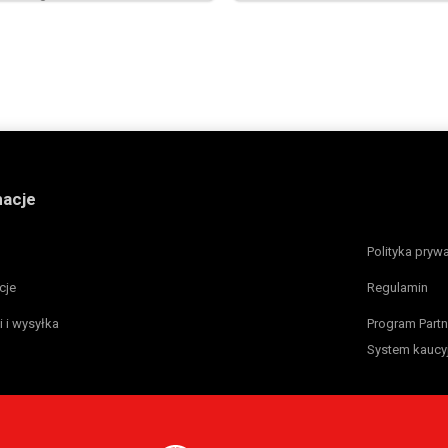
macje
Polityka pryw
cje
Regulamin
i i wysyłka
Program Partn
System kaucy