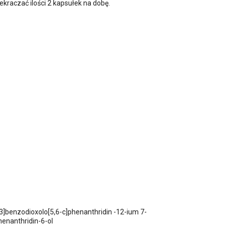
ekraczać ilości 2 kapsułek na dobę.
,3]benzodioxolo[5,6-c]phenanthridin -12-ium 7-
henanthridin-6-ol