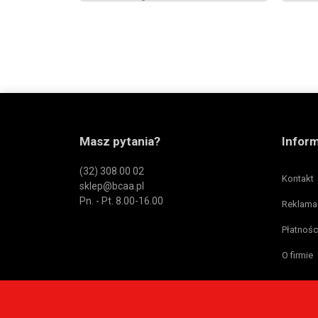
Masz pytania?
Infor
(32) 308 00 02
Kontakt
sklep@bcaa.pl
Pn. - Pt. 8.00-16.00
Reklama
Płatnośc
O firmie