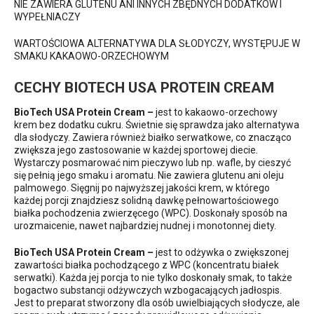
NIE ZAWIERA GLUTENU ANI INNYCH ZBĘDNYCH DODATKÓW I
WYPEŁNIACZY
WARTOŚCIOWA ALTERNATYWA DLA SŁODYCZY, WYSTĘPUJE W
SMAKU KAKAOWO-ORZECHOWYM
CECHY BIOTECH USA PROTEIN CREAM
BioTech USA Protein Cream –
jest to kakaowo-orzechowy
krem bez dodatku cukru. Świetnie się sprawdza jako alternatywa
dla słodyczy. Zawiera również białko serwatkowe, co znacząco
zwiększa jego zastosowanie w każdej sportowej diecie.
Wystarczy posmarować nim pieczywo lub np. wafle, by cieszyć
się pełnią jego smaku i aromatu. Nie zawiera glutenu ani oleju
palmowego. Sięgnij po najwyższej jakości krem, w którego
każdej porcji znajdziesz solidną dawkę pełnowartościowego
białka pochodzenia zwierzęcego (WPC). Doskonały sposób na
urozmaicenie, nawet najbardziej nudnej i monotonnej diety.
BioTech USA Protein Cream –
jest to odżywka o zwiększonej
zawartości białka pochodzącego z WPC (koncentratu białek
serwatki). Każda jej porcja to nie tylko doskonały smak, to także
bogactwo substancji odżywczych wzbogacających jadłospis.
Jest to preparat stworzony dla osób uwielbiających słodycze, ale