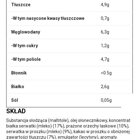
Tłuszcze
4,9g
-W tym nasycone kwasy tłuszczowe
0,7g
Węglowodany
6,3g
-W tym cukry
1,2g
-W tym poliole
4,7g
Błonnik
<0.5g
Białko
2,6g
Sól
0,05g
SKŁAD
Substancja słodząca (maltitole), olej słonecznikowy, koncentrat
białka serwatki (mleko) (17%), prażone orzechy laskowe (10%),
serwatka w proszku (mleko) (9%), kakao w proszku o obniżonej
zawartości tłuszczu (7%), emulgator (lecytyny), aromaty.