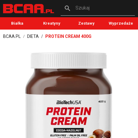
Szukaj
Białka
Kreatyny
Zestawy
Wyprzedaże
BCAA.PL
DIETA
PROTEIN CREAM 400G