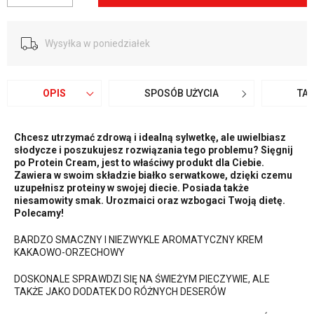
Wysyłka w poniedziałek
OPIS
SPOSÓB UŻYCIA
TA
Chcesz utrzymać zdrową i idealną sylwetkę, ale uwielbiasz
słodycze i poszukujesz rozwiązania tego problemu? Sięgnij
po Protein Cream, jest to właściwy produkt dla Ciebie.
Zawiera w swoim składzie białko serwatkowe, dzięki czemu
uzupełnisz proteiny w swojej diecie. Posiada także
niesamowity smak. Urozmaici oraz wzbogaci Twoją dietę.
Polecamy!
BARDZO SMACZNY I NIEZWYKLE AROMATYCZNY KREM
KAKAOWO-ORZECHOWY
DOSKONALE SPRAWDZI SIĘ NA ŚWIEŻYM PIECZYWIE, ALE
TAKŻE JAKO DODATEK DO RÓŻNYCH DESERÓW