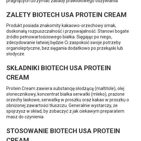
pragnących utrzymać zasady prawidłowego odżywiania.
ZALETY BIOTECH USA PROTEIN CREAM
Produkt posiada znakomity kakaowo-orzechowy smak,
doskonałą rozpuszczalność i przyswajalność. Stanowi bogate
źródło pełnowartościowego białka. Sięgając po niego,
zdecydowanie łatwiej będzie Ci zaspokoić swoje potrzeby
organoleptyczne, bez sięgania dodatkowo po przekąski lub
słodycze.
SKŁADNIKI BIOTECH USA PROTEIN
CREAM
Protein Cream zawiera substancję słodzącą (maltitole), olej
słonecznikowy, koncentrat białka serwatki (mleko), prażone
orzechy laskowe, serwatkę w proszku oraz kakao w proszku o
obniżonej zawartości tłuszczu. Generalnie wystarczy, że
spojrzysz w skład, by zobaczyć z jak ciekawym preparatem
masz do czynienia.
STOSOWANIE BIOTECH USA PROTEIN
CREAM