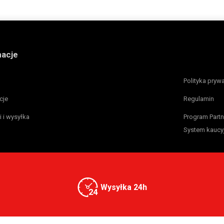
macje
Polityka pryw
cje
Regulamin
i i wysyłka
Program Partn
System kaucy
Wysyłka 24h