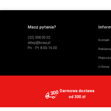
Masz pytania?
Infor
(32) 308 00 02
Kontakt
sklep@bcaa.pl
Pn. - Pt. 8.00-16.00
Reklama
Płatnośc
O firmie
Darmowa dostawa
300
od 300 zł