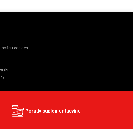
atności i cookies
erski
jny
Porady suplementacyjne