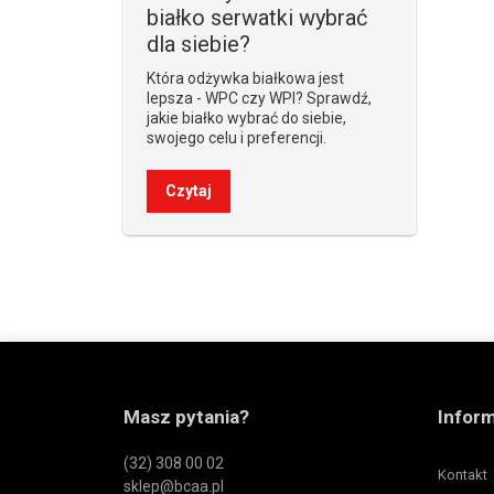
białko serwatki wybrać
dla siebie?
Która odżywka białkowa jest
lepsza - WPC czy WPI? Sprawdź,
jakie białko wybrać do siebie,
swojego celu i preferencji.
Czytaj
Masz pytania?
Infor
(32) 308 00 02
Kontakt
sklep@bcaa.pl