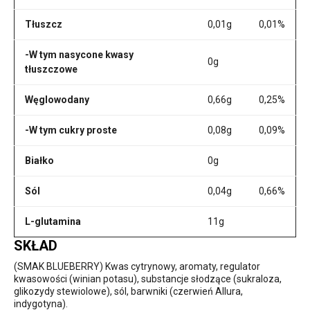
Tłuszcz
0,01g
0,01%
-W tym nasycone kwasy
0g
tłuszczowe
Węglowodany
0,66g
0,25%
-W tym cukry proste
0,08g
0,09%
Białko
0g
Sól
0,04g
0,66%
L-glutamina
11g
SKŁAD
(SMAK BLUEBERRY) Kwas cytrynowy, aromaty, regulator
kwasowości (winian potasu), substancje słodzące (sukraloza,
glikozydy stewiolowe), sól, barwniki (czerwień Allura,
indygotyna).