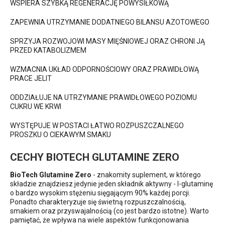
WSPIERA SZYBKĄ REGENERACJĘ POWYSIŁKOWĄ
ZAPEWNIA UTRZYMANIE DODATNIEGO BILANSU AZOTOWEGO
SPRZYJA ROZWOJOWI MASY MIĘŚNIOWEJ ORAZ CHRONI JĄ
PRZED KATABOLIZMEM
WZMACNIA UKŁAD ODPORNOŚCIOWY ORAZ PRAWIDŁOWĄ
PRACE JELIT
ODDZIAŁUJE NA UTRZYMANIE PRAWIDŁOWEGO POZIOMU
CUKRU WE KRWI
WYSTĘPUJE W POSTACI ŁATWO ROZPUSZCZALNEGO
PROSZKU O CIEKAWYM SMAKU
CECHY BIOTECH GLUTAMINE ZERO
BioTech Glutamine Zero
- znakomity suplement, w którego
składzie znajdziesz jedynie jeden składnik aktywny - l-glutaminę
o bardzo wysokim stężeniu sięgającym 90% każdej porcji.
Ponadto charakteryzuje się świetną rozpuszczalnością,
smakiem oraz przyswajalnością (co jest bardzo istotne). Warto
pamiętać, że wpływa na wiele aspektów funkcjonowania