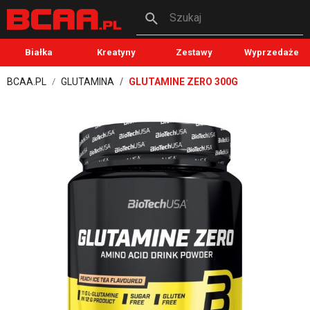
Szukaj
Białka
Kreatyny
Zestawy
Wyprzedaże
BCAA.PL
GLUTAMINA
GLUTAMINE ZERO 300G