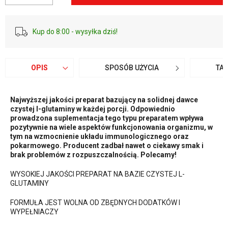
Kup do 8:00 - wysyłka dziś!
OPIS
SPOSÓB UŻYCIA
TA
Najwyższej jakości preparat bazujący na solidnej dawce
czystej l-glutaminy w każdej porcji. Odpowiednio
prowadzona suplementacja tego typu preparatem wpływa
pozytywnie na wiele aspektów funkcjonowania organizmu, w
tym na wzmocnienie układu immunologicznego oraz
pokarmowego. Producent zadbał nawet o ciekawy smak i
brak problemów z rozpuszczalnością. Polecamy!
WYSOKIEJ JAKOŚCI PREPARAT NA BAZIE CZYSTEJ L-
GLUTAMINY
FORMUŁA JEST WOLNA OD ZBĘDNYCH DODATKÓW I
WYPEŁNIACZY