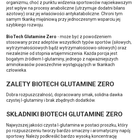
organizmu, choć z punktu widzenia sportowców najciekawszym
jest wpływ na procesy anaboliczne (utrzymuje dodatni bilans
azotowy) oraz jej właściwości antykataboliczne. Chroni tym
samym tkankę mięśniową przy jednoczesnym wsparciu jej
szybkiego rozwoju.
BioTech Glutamine Zero
- może być z powodzeniem
stosowany przez adeptów wszystkich typów sportów (siłowych,
wytrzymałościowych bądź wytrzymałościowo-siłowych) oraz
niezależnie od stopnia wtajemniczenia. Każda porcja jest
bogatym źródłem l-glutaminy, jednego z najważniejszych
aminokwasów powszechnie występujących w tkankach
człowieka.
ZALETY BIOTECH GLUTAMINE ZERO
Dobra rozpuszczalność, dopracowany smak, solidna dawka
czystej l-glutaminy i brak zbędnych dodatków.
SKŁADNIKI BIOTECH GLUTAMINE ZERO
Najwyższej jakości czysta l-glutamina w postaci proszku, który
po rozpuszczeniu tworzy bardzo smaczny i aromatyczny napój
sportowy. Należy podkreślić bardzo wysoką koncentrację