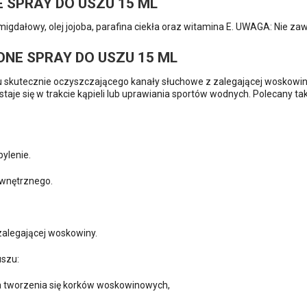
 SPRAY DO USZU 15 ML
 migdałowy, olej jojoba, parafina ciekła oraz witamina E. UWAGA: Nie z
NE SPRAY DO USZU 15 ML
 skutecznie oczyszczającego kanały słuchowe z zalegającej woskowiny.
aje się w trakcie kąpieli lub uprawiania sportów wodnych. Polecany ta
pylenie.
ewnętrznego.
zalegającej woskowiny.
uszu:
ia tworzenia się korków woskowinowych,