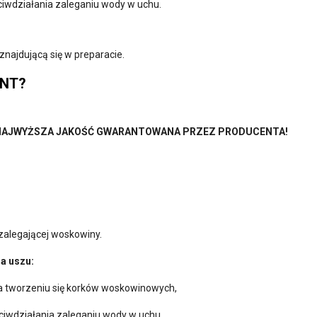
ciwdziałania zaleganiu wody w uchu.
najdującą się w preparacie.
ENT?
- NAJWYŻSZA JAKOŚĆ GWARANTOWANA PRZEZ PRODUCENTA!
zalegającej woskowiny.
na uszu:
a tworzeniu się korków woskowinowych,
ciwdziałania zaleganiu wody w uchu.