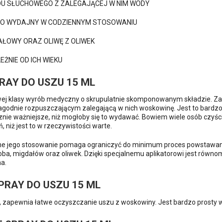
U SŁUCHOWEGO Z ZALEGAJĄCEJ W NIM WODY
ZO WYDAJNY W CODZIENNYM STOSOWANIU
DAŁOWY ORAZ OLIWĘ Z OLIWEK
ŻNIE OD ICH WIEKU
AY DO USZU 15 ML
ej klasy wyrób medyczny o skrupulatnie skomponowanym składzie. Zape
łagodnie rozpuszczającym zalegającą w nich woskowinę. Jest to bardzo
znie ważniejsze, niż mogłoby się to wydawać. Bowiem wiele osób czyści
niż jest to w rzeczywistości warte.
ne jego stosowanie pomaga ograniczyć do minimum proces powstawan
oba, migdałów oraz oliwek. Dzięki specjalnemu aplikatorowi jest rów
a.
RAY DO USZU 15 ML
i, zapewnia łatwe oczyszczanie uszu z woskowiny. Jest bardzo prosty w a