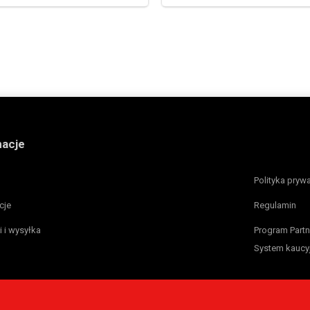
macje
Polityka pryw
cje
Regulamin
i i wysyłka
Program Partn
System kaucy