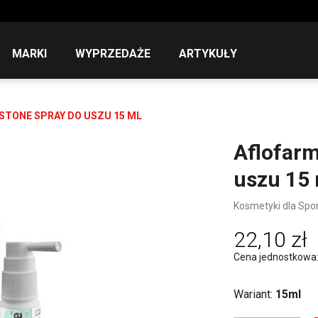
MARKI
WYPRZEDAŻE
ARTYKUŁY
STONE SPRAY DO USZU 15 ML
Aflofar
uszu 15
Kosmetyki dla Sp
22,10 zł
Cena jednostkowa: 1
Wariant:
15ml