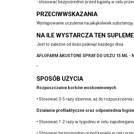
- stosować bezpośrednio przed kąpielą w celu prze
PRZECIWWSKAZANIA
Występowanie uczulenia na jakąkolwiek substancję z
NA ILE WYSTARCZA TEN SUPLEM
Jest to zależne od ilości psiknięć każdego dnia.
AFLOFARM AKUSTONE SPRAY DO USZU 15 ML 
"
SPOSÓB UŻYCIA
Rozpuszczanie korków woskowinowych:
•
Stosować 3-5 razy dziennie, aż do rozpuszczenia 
Działanie profilaktyczne oraz odpowiednia higie
•
Stosować 1-2 razy w tygodniu w celu zapobiegani
•
Stosować bezpośrednio przed kąpielą w celu prze