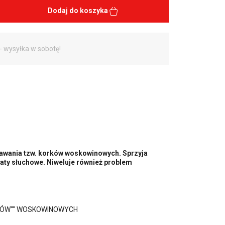
Dodaj do koszyka
- wysyłka w sobotę!
tawania tzw. korków woskowinowych. Sprzyja
aty słuchowe. Niweluje również problem
KÓW"" WOSKOWINOWYCH