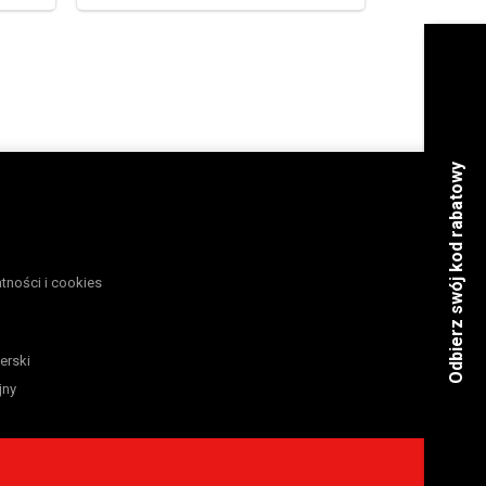
atności i cookies
erski
jny