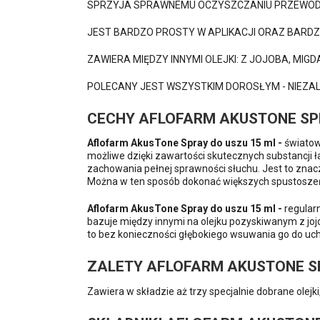
SPRZYJA SPRAWNEMU OCZYSZCZANIU PRZEWOD
JEST BARDZO PROSTY W APLIKACJI ORAZ BARD
ZAWIERA MIĘDZY INNYMI OLEJKI: Z JOJOBA, MIG
POLECANY JEST WSZYSTKIM DOROSŁYM - NIEZALE
CECHY AFLOFARM AKUSTONE SPR
Aflofarm AkusTone Spray do uszu 15 ml -
światow
możliwe dzięki zawartości skutecznych substancji 
zachowania pełnej sprawności słuchu. Jest to znac
Można w ten sposób dokonać większych spustoszeń, 
Aflofarm AkusTone Spray do uszu 15 ml -
regular
bazuje między innymi na olejku pozyskiwanym z joj
to bez konieczności głębokiego wsuwania go do uch
ZALETY AFLOFARM AKUSTONE SP
Zawiera w składzie aż trzy specjalnie dobrane olejk