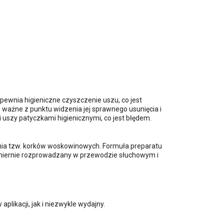
wnia higieniczne czyszczenie uszu, co jest
 ważne z punktu widzenia jej sprawnego usunięcia i
 uszy patyczkami higienicznymi, co jest błędem.
ia tzw. korków woskowinowych. Formuła preparatu
nomiernie rozprowadzany w przewodzie słuchowym i
plikacji, jak i niezwykle wydajny.