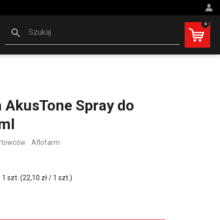
0
Szukaj
m AkusTone Spray do
 ml
ortowców
Aflofarm
 szt. (22,10 zł / 1 szt.)