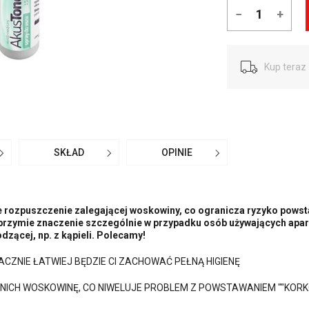
−
+
Kup teraz 
SKŁAD
OPINIE
e rozpuszczenie zalegającej woskowiny, co ogranicza ryzyko pows
brzymie znaczenie szczególnie w przypadku osób używających apar
zącej, np. z kąpieli. Polecamy!
CZNIE ŁATWIEJ BĘDZIE CI ZACHOWAĆ PEŁNĄ HIGIENĘ
ICH WOSKOWINĘ, CO NIWELUJE PROBLEM Z POWSTAWANIEM ""KOR