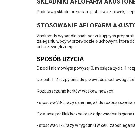
SKŁADNIKI AFLOFARM AKUSTONE
Podstawą składu preparatu jest oliwa z oliwek, olej
STOSOWANIE AFLOFARM AKUSTO
Znakomity wybór dla osób poszukujących preparatu
zaleganiu wody w przewodzie słuchowym, która dost
ucha zewnętrznego.
SPOSÓB UŻYCIA
Dzieci i niemowlęta powyżej 3. miesiąca życia: 1 roz
Dorośli: 1-2 rozpylenia do przewodu słuchowego z
Rozpuszczanie korków woskowinowych:
- stosować 3-5 razy dziennie, aż do rozpuszczenia 
Działanie profilaktyczne oraz odpowiednia higiena 
- stosować 1-2 razy w tygodniu w celu zapobiegan