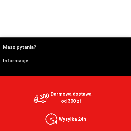

Masz pytania?

Informacje
Darmowa dostawa
300
od 300 zł
Wysyłka 24h