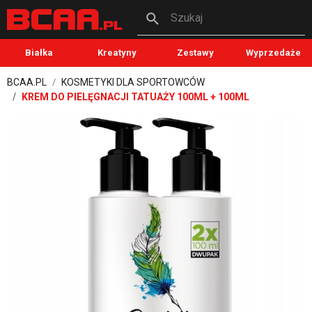
Szukaj
Białka
Kreatyny
Zestawy
Wyprzedaże
BCAA.PL
KOSMETYKI DLA SPORTOWCÓW
KREM DO PIELĘGNACJI TATUAŻY 100ML + 100ML