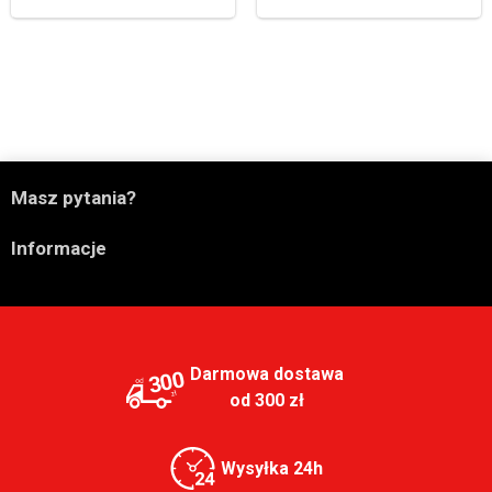

Masz pytania?

Informacje
Darmowa dostawa
300
od 300 zł
Wysyłka 24h