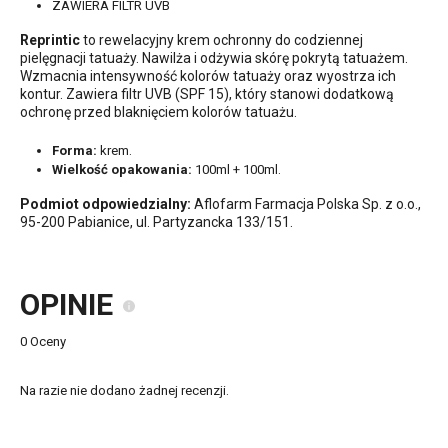
ZAWIERA FILTR UVB
Reprintic
to rewelacyjny krem ochronny do codziennej
pielęgnacji tatuaży. Nawilża i odżywia skórę pokrytą tatuażem.
Wzmacnia intensywność kolorów tatuaży oraz wyostrza ich
kontur. Zawiera filtr UVB (SPF 15), który stanowi dodatkową
ochronę przed blaknięciem kolorów tatuażu.
Forma:
krem.
Wielkość opakowania:
100ml + 100ml.
Podmiot odpowiedzialny:
Aflofarm Farmacja Polska Sp. z o.o.,
95-200 Pabianice, ul. Partyzancka 133/151.
OPINIE
0 Oceny
Na razie nie dodano żadnej recenzji.