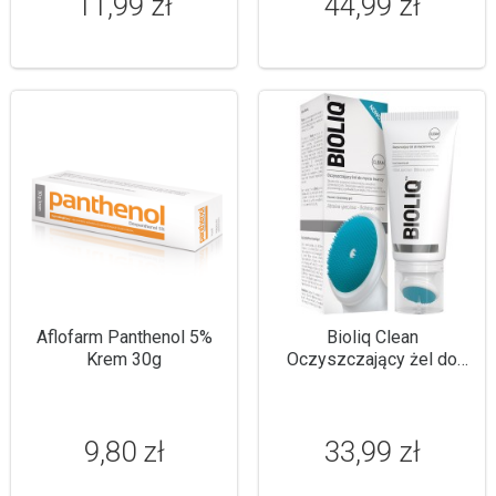
11,99 zł
44,99 zł
Aflofarm Panthenol 5%
Bioliq Clean
Krem 30g
Oczyszczający żel do
mycia twarzy 125ml
9,80 zł
33,99 zł