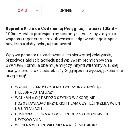
OPIS
OPINIE
Reprintic Krem do Codziennej Pielęgnacji Tatuaży 100ml +
100ml
– jest to profesjonalny kosmetyk stworzony z myślą o
wsparciu regeneracji oraz utrzymaniu odpowiedniego stopnia
nawilżenia skóry pokrytej tatuażami.
Wpływa ponadto na zachowanie ich pierwotnej kolorystyki,
przeciwdziałając blaknięciu pod wpływem promieniowania
UVA/UVB. Formuła obejmuje między innymi witaminy A, E, olej
lniany, monoi oraz z pestek róży. Sięgnij po najwyższą jakość i nie
przepłacaj!
WYSOKIEJ JAKOŚCI KREM STWORZONY Z MYŚLĄ O
PIELĘGNACJI TATUAŻY
WCHŁANIA SIĘ BARDZO SZYBKO W SKÓRĘ, NIE
POZOSTAWIAJĄC BRZYDKICH PLAM CZY TEŻ PRZEBARWIEŃ
NA UBRANIACH
DOSKONALE SPRAWDZA SIĘ PODCZAS CODZIENNEGO
UŻYTKOWANIA
WSPIERA W ODPOWIEDNIM NAWILŻENIU SKÓRY