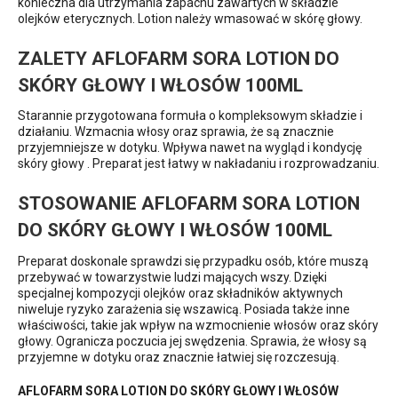
konieczna dla utrzymania zapachu zawartych w składzie
olejków eterycznych. Lotion należy wmasować w skórę głowy.
ZALETY AFLOFARM SORA LOTION DO
SKÓRY GŁOWY I WŁOSÓW 100ML
Starannie przygotowana formuła o kompleksowym składzie i
działaniu. Wzmacnia włosy oraz sprawia, że są znacznie
przyjemniejsze w dotyku. Wpływa nawet na wygląd i kondycję
skóry głowy . Preparat jest łatwy w nakładaniu i rozprowadzaniu.
STOSOWANIE AFLOFARM SORA LOTION
DO SKÓRY GŁOWY I WŁOSÓW 100ML
Preparat doskonale sprawdzi się przypadku osób, które muszą
przebywać w towarzystwie ludzi mających wszy. Dzięki
specjalnej kompozycji olejków oraz składników aktywnych
niweluje ryzyko zarażenia się wszawicą. Posiada także inne
właściwości, takie jak wpływ na wzmocnienie włosów oraz skóry
głowy. Ogranicza poczucia jej swędzenia. Sprawia, że włosy są
przyjemne w dotyku oraz znacznie łatwiej się rozczesują.
AFLOFARM SORA LOTION DO SKÓRY GŁOWY I WŁOSÓW