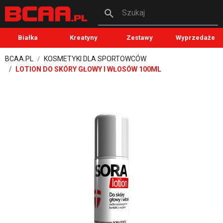
Szukaj
Białka
Kreatyny
Zestawy
Wyprzedaże
BCAA.PL
KOSMETYKI DLA SPORTOWCÓW
LOTION DO SKÓRY GŁOWY I WŁOSÓW 100ML