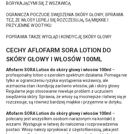
BORYKAJĄCYMI SIĘ Z WSZAWICĄ
OGRANICZA POCZUCIE SWĘDZENIA SKÓRY GŁOWY, SPRAWIA
TEŻ, ŻE WŁOSY LEPIEJ SIĘ ROZCZESUJĄ, SĄ MIĘKKIE I
PRZYJEMNE W DOTYKU
POPRAWIA TAKŻE WYGLĄD I KONDYCJĘ SKÓRY GŁOWY
CECHY AFLOFARM SORA LOTION DO
SKÓRY GŁOWY I WŁOSÓW 100ML
Aflofarm SORA Lotion do skóry głowy i włosów 100ml
–
profesjonalny lotion o szerokim spektrum działania. Pomaga nie
tylko w ograniczeniu ryzyka wystąpienia wszawicy, ale
wzmacnia stan i kondycję zarówno włosów, jak i skóry głowy.
Regularne jego stosowanie niweluje problem z uczuciem
swędzenia skóry. Sprawia, że włosy są mocniejsze i łatwiej się je
rozczesuje, są również bardziej miękkie i przyjemne w dotyku.
Aflofarm SORA Lotion do skóry głowy i włosów 100ml
–
polecany jest wszystkim osobom narażonym na kontakt z
wszami. Występuje w łatwej do nałożenia i rozprowadzenia
postaci. Włosy należy spryskiwać z częstotliwością, jaka jest