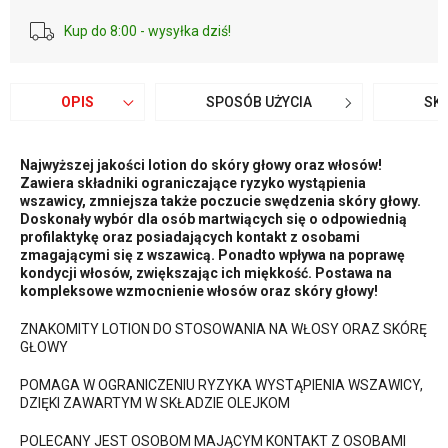
Kup do 8:00 - wysyłka dziś!
OPIS
SPOSÓB UŻYCIA
SK
Najwyższej jakości lotion do skóry głowy oraz włosów!
Zawiera składniki ograniczające ryzyko wystąpienia
wszawicy, zmniejsza także poczucie swędzenia skóry głowy.
Doskonały wybór dla osób martwiących się o odpowiednią
profilaktykę oraz posiadających kontakt z osobami
zmagającymi się z wszawicą. Ponadto wpływa na poprawę
kondycji włosów, zwiększając ich miękkość. Postawa na
kompleksowe wzmocnienie włosów oraz skóry głowy!
ZNAKOMITY LOTION DO STOSOWANIA NA WŁOSY ORAZ SKÓRĘ
GŁOWY
POMAGA W OGRANICZENIU RYZYKA WYSTĄPIENIA WSZAWICY,
DZIĘKI ZAWARTYM W SKŁADZIE OLEJKOM
POLECANY JEST OSOBOM MAJĄCYM KONTAKT Z OSOBAMI