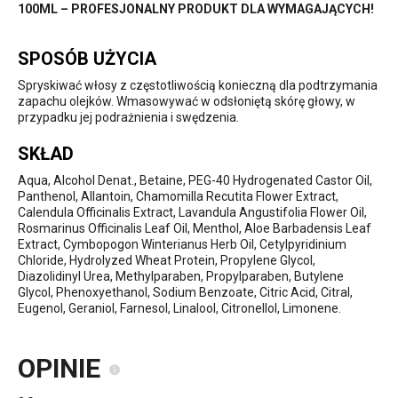
100ML – PROFESJONALNY PRODUKT DLA WYMAGAJĄCYCH!
SPOSÓB UŻYCIA
Spryskiwać włosy z częstotliwością konieczną dla podtrzymania
zapachu olejków. Wmasowywać w odsłoniętą skórę głowy, w
przypadku jej podrażnienia i swędzenia.
SKŁAD
Aqua, Alcohol Denat., Betaine, PEG-40 Hydrogenated Castor Oil,
Panthenol, Allantoin, Chamomilla Recutita Flower Extract,
Calendula Officinalis Extract, Lavandula Angustifolia Flower Oil,
Rosmarinus Officinalis Leaf Oil, Menthol, Aloe Barbadensis Leaf
Extract, Cymbopogon Winterianus Herb Oil, Cetylpyridinium
Chloride, Hydrolyzed Wheat Protein, Propylene Glycol,
Diazolidinyl Urea, Methylparaben, Propylparaben, Butylene
Glycol, Phenoxyethanol, Sodium Benzoate, Citric Acid, Citral,
Eugenol, Geraniol, Farnesol, Linalool, Citronellol, Limonene.
OPINIE