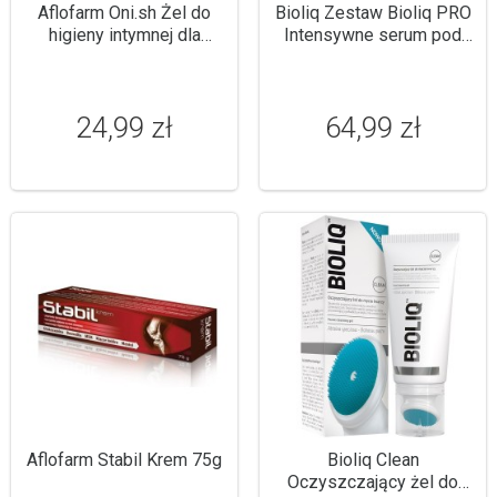
Aflofarm Oni.sh Żel do
Bioliq Zestaw Bioliq PRO
higieny intymnej dla
Intensywne serum pod
mężczyzn 180g
oczy 15ml + intensywne
serum nawilżające 30ml
24,99 zł
64,99 zł
Aflofarm Stabil Krem 75g
Bioliq Clean
Oczyszczający żel do