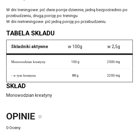
W dni treningowe: pić dwie porcje dziennie, jedną bezpośrednio po
przebudzeniu, drugą porcję po treningu.
W dni nietreningowe: pić jedną porcję po przebudzeniu.
TABELA SKŁADU
Składniki aktywne
w 100g
w 2,5g
100 g
2500 mg
Monowodzian kreatyny
88 g
2200 mg
- w tym kreatyna
SKŁAD
Monowodzian kreatyny
OPINIE
0 Oceny