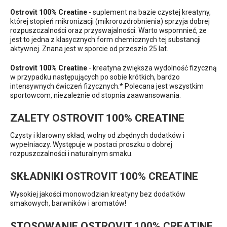
Ostrovit 100% Creatine
- suplement na bazie czystej kreatyny,
której stopień mikronizacji (mikrorozdrobnienia) sprzyja dobrej
rozpuszczalności oraz przyswajalności. Warto wspomnieć, że
jest to jedna z klasycznych form chemicznych tej substancji
aktywnej. Znana jest w sporcie od przeszło 25 lat.
Ostrovit 100% Creatine
- kreatyna zwiększa wydolność fizyczną
w przypadku następujących po sobie krótkich, bardzo
intensywnych ćwiczeń fizycznych.* Polecana jest wszystkim
sportowcom, niezależnie od stopnia zaawansowania.
ZALETY OSTROVIT 100% CREATINE
Czysty i klarowny skład, wolny od zbędnych dodatków i
wypełniaczy. Występuje w postaci proszku o dobrej
rozpuszczalności i naturalnym smaku.
SKŁADNIKI OSTROVIT 100% CREATINE
Wysokiej jakości monowodzian kreatyny bez dodatków
smakowych, barwników i aromatów!
STOSOWANIE OSTROVIT 100% CREATINE