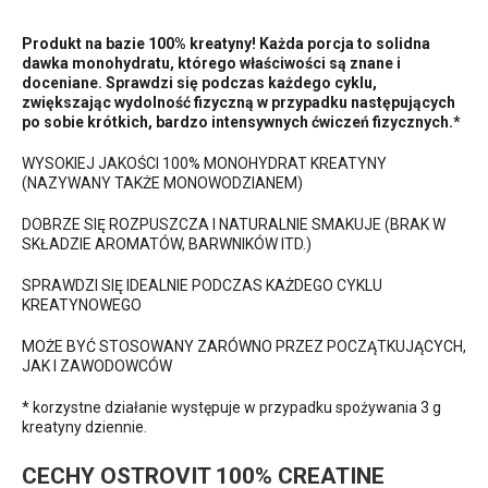
Produkt na bazie 100% kreatyny! Każda porcja to solidna
dawka monohydratu, którego właściwości są znane i
doceniane. Sprawdzi się podczas każdego cyklu,
zwiększając wydolność fizyczną w przypadku następujących
po sobie krótkich, bardzo intensywnych ćwiczeń fizycznych.*
WYSOKIEJ JAKOŚCI 100% MONOHYDRAT KREATYNY
(NAZYWANY TAKŻE MONOWODZIANEM)
DOBRZE SIĘ ROZPUSZCZA I NATURALNIE SMAKUJE (BRAK W
SKŁADZIE AROMATÓW, BARWNIKÓW ITD.)
SPRAWDZI SIĘ IDEALNIE PODCZAS KAŻDEGO CYKLU
KREATYNOWEGO
MOŻE BYĆ STOSOWANY ZARÓWNO PRZEZ POCZĄTKUJĄCYCH,
JAK I ZAWODOWCÓW
* korzystne działanie występuje w przypadku spożywania 3 g
kreatyny dziennie.
CECHY OSTROVIT 100% CREATINE