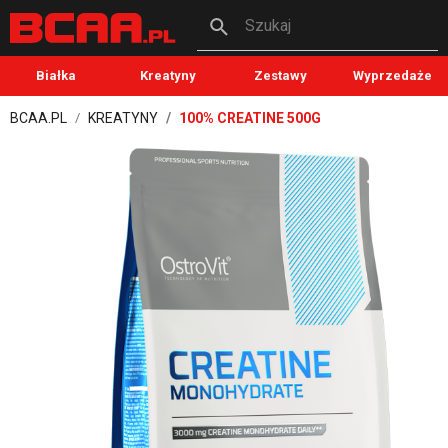
Szukaj
Białka
Kreatyny
Zestawy
Wyprzedaże
BCAA.PL
KREATYNY
100% CREATINE 500G