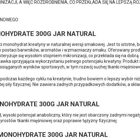
NIZACJI, A WIĘC ROZDROBNIENIA, CO PRZEKŁADA SIĘ NA LEPSZ
TYNOWEGO
NOHYDRATE 300G JAR NATURAL
ci monohydrat kreatyny w naturalnej wersji smakowej. Jest to istotne,
w postaci barwników, aromatów i wzmacniaczy smaku. Oferowany produkt 
ryzuje się wysokim stopniem mikronizacji, co przekłada się na dobrą 
wka sprzyjająca wykorzystaniu pełnego potencjału kreatyny. Produkt s
osiąganych wyników sportowych, w tym rozwój suchej tkanki mięśniowe
 podczas każdego cyklu na kreatynie, trudno bowiem o lepszy wybór n
tej siły fizycznej. Nie zawiera żadnych przypadkowych dodatków, a skład
ONOHYDRATE 300G JAR NATURAL
wysoki potencjał anaboliczny, który nie jest obarczony żadnymi negat
yrostów tkanki mięśniowej oraz poprawie tężyzny fizycznej.
 MONOHYDRATE 300G JAR NATURAL