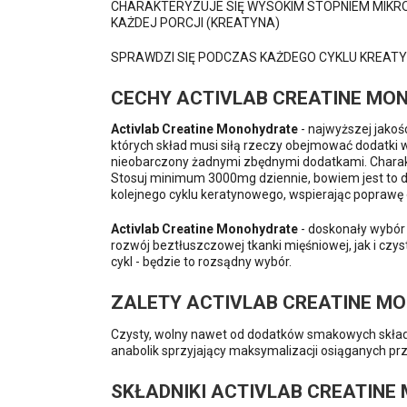
CHARAKTERYZUJE SIĘ WYSOKIM STOPNIEM MIKRO
KAŻDEJ PORCJI (KREATYNA)
SPRAWDZI SIĘ PODCZAS KAŻDEGO CYKLU KREA
CECHY ACTIVLAB CREATINE MO
Activlab Creatine Monohydrate
- najwyższej jakoś
których skład musi siłą rzeczy obejmować dodatki 
nieobarczony żadnymi zbędnymi dodatkami. Charakte
Stosuj minimum 3000mg dziennie, bowiem jest to da
kolejnego cyklu keratynowego, wspierając poprawę 
Activlab Creatine Monohydrate
- doskonały wybór
rozwój beztłuszczowej tkanki mięśniowej, jak i czys
cykl - będzie to rozsądny wybór.
ZALETY ACTIVLAB CREATINE M
Czysty, wolny nawet od dodatków smakowych skład, 
anabolik sprzyjający maksymalizacji osiąganych prz
SKŁADNIKI ACTIVLAB CREATINE