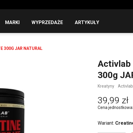
MARKI
WYPRZEDAŻE
ARTYKUŁY
E 300G JAR NATURAL
Activlab
300g JA
Kreatyny
Activlab
39,99 zł
Cena jednostkowa: 
Wariant:
Creatin