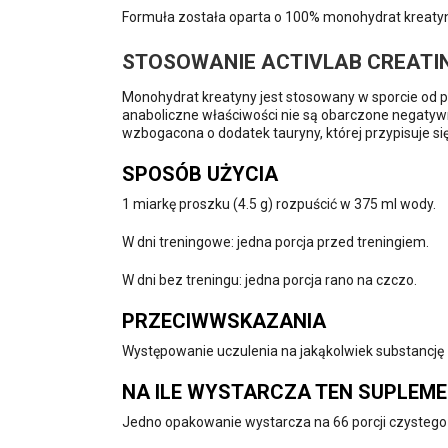
Formuła została oparta o 100% monohydrat kreatyn
STOSOWANIE ACTIVLAB CREATI
Monohydrat kreatyny jest stosowany w sporcie od p
anaboliczne właściwości nie są obarczone negat
wzbogacona o dodatek tauryny, której przypisuje s
SPOSÓB UŻYCIA
1 miarkę proszku (4.5 g) rozpuścić w 375 ml wody.
W dni treningowe: jedna porcja przed treningiem.
W dni bez treningu: jedna porcja rano na czczo.
PRZECIWWSKAZANIA
Występowanie uczulenia na jakąkolwiek substancję z
NA ILE WYSTARCZA TEN SUPLEM
Jedno opakowanie wystarcza na 66 porcji czystego