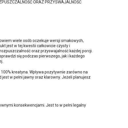
Ą ROZPUSZCZALNOŚĆ ORAZ PRZYSWAJALNOŚĆ
 bowiem wiele osób oczekuje wersji smakowych,
jest w tej kwestii całkowicie czysty i
rozpuszczalność oraz przyswajalność każdej porcji.
prawdzi się podczas pierwszego, jak i każdego
j.
iż 100% kreatyna. Wpływa pozytywnie zarówno na
 jest w pełni jawny oraz klarowny. Jeżeli planujesz
ywnymi konsekwencjami. Jest to w pełni legalny