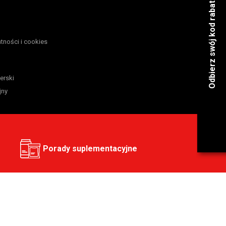
atności i cookies
erski
jny
Porady suplementacyjne