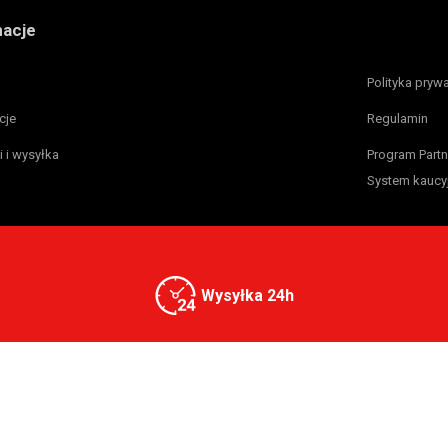
macje
Polityka pryw
cje
Regulamin
i i wysyłka
Program Partn
System kaucy
Wysyłka 24h