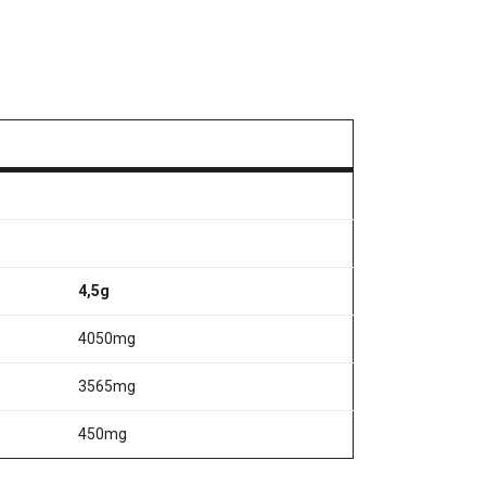
4,5g
4050mg
3565mg
450mg