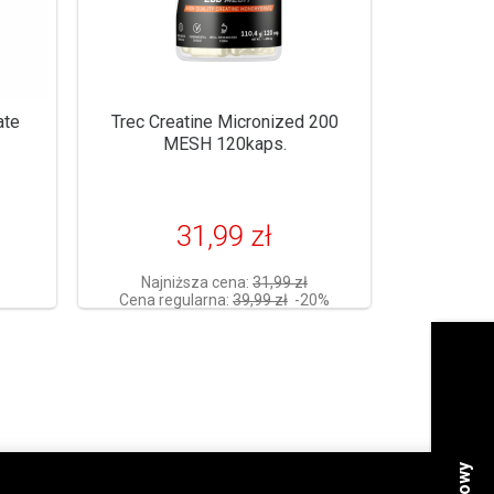
ate
Trec Creatine Micronized 200
MESH 120kaps.
31,99 zł
Najniższa cena:
31,99 zł
Cena regularna:
39,99 zł
-20%