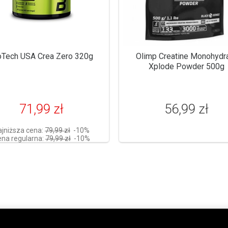
oTech USA Crea Zero 320g
Olimp Creatine Monohydr
Xplode Powder 500g
71,99 zł
56,99 zł
ajniższa cena:
79,99 zł
-10%
na regularna:
79,99 zł
-10%