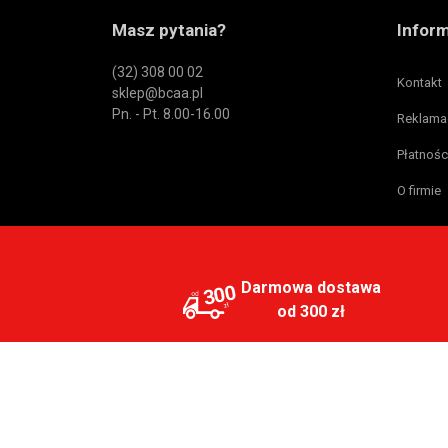
Masz pytania?
Infor
(32) 308 00 02
Kontakt
sklep@bcaa.pl
Pn. - Pt. 8.00-16.00
Reklama
Płatnośc
O firmie
Darmowa dostawa
300
od 300 zł