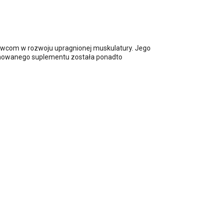
towcom w rozwoju upragnionej muskulatury. Jego
onowanego suplementu została ponadto