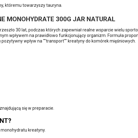
y, któremu towarzyszy tauryna.
NE MONOHYDRATE 300G JAR NATURAL
rzeszło 30 lat, podczas których zapewniał realne wsparcie wielu spor
ywnym wpływem na prawidłowo funkcjonujący organizm. Formuła prop
ię pozytywny wpływ na ""transport"" kreatyny do komórek mięśniowych.
najdującą się w preparacie.
ENT?
 monohydratu kreatyny.