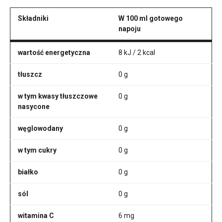
Składniki
W 100 ml gotowego
napoju
wartość energetyczna
8 kJ / 2 kcal
tłuszcz
0 g
w tym kwasy tłuszczowe
0 g
nasycone
węglowodany
0 g
w tym cukry
0 g
białko
0 g
sól
0 g
witamina C
6 mg