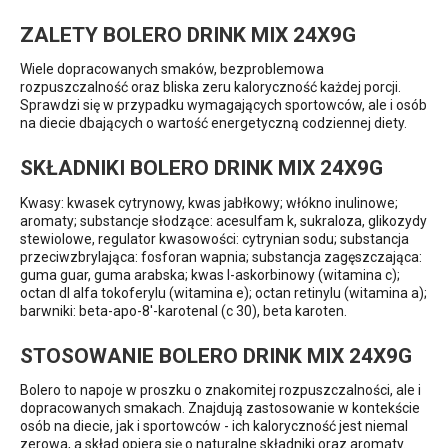
ZALETY BOLERO DRINK MIX 24X9G
Wiele dopracowanych smaków, bezproblemowa
rozpuszczalność oraz bliska zeru kaloryczność każdej porcji.
Sprawdzi się w przypadku wymagających sportowców, ale i osób
na diecie dbających o wartość energetyczną codziennej diety.
SKŁADNIKI BOLERO DRINK MIX 24X9G
Kwasy: kwasek cytrynowy, kwas jabłkowy; włókno inulinowe;
aromaty; substancje słodzące: acesulfam k, sukraloza, glikozydy
stewiolowe, regulator kwasowości: cytrynian sodu; substancja
przeciwzbrylająca: fosforan wapnia; substancja zagęszczająca:
guma guar, guma arabska; kwas l-askorbinowy (witamina c);
octan dl alfa tokoferylu (witamina e); octan retinylu (witamina a);
barwniki: beta-apo-8′-karotenal (c 30), beta karoten.
STOSOWANIE BOLERO DRINK MIX 24X9G
Bolero to napoje w proszku o znakomitej rozpuszczalności, ale i
dopracowanych smakach. Znajdują zastosowanie w kontekście
osób na diecie, jak i sportowców - ich kaloryczność jest niemal
zerowa, a skład opiera się o naturalne składniki oraz aromaty.