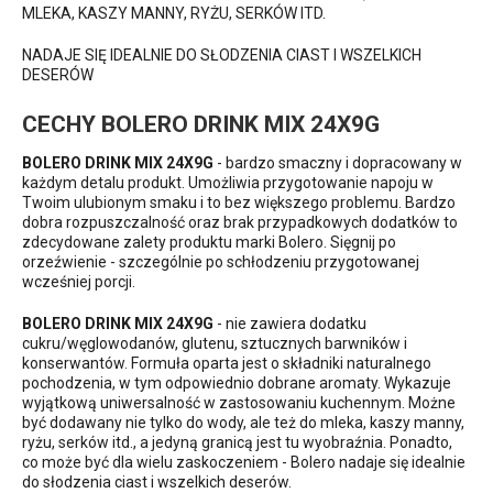
MLEKA, KASZY MANNY, RYŻU, SERKÓW ITD.
NADAJE SIĘ IDEALNIE DO SŁODZENIA CIAST I WSZELKICH
DESERÓW
CECHY BOLERO DRINK MIX 24X9G
BOLERO DRINK MIX 24X9G
- bardzo smaczny i dopracowany w
każdym detalu produkt. Umożliwia przygotowanie napoju w
Twoim ulubionym smaku i to bez większego problemu. Bardzo
dobra rozpuszczalność oraz brak przypadkowych dodatków to
zdecydowane zalety produktu marki Bolero. Sięgnij po
orzeźwienie - szczególnie po schłodzeniu przygotowanej
wcześniej porcji.
BOLERO DRINK MIX 24X9G
- nie zawiera dodatku
cukru/węglowodanów, glutenu, sztucznych barwników i
konserwantów. Formuła oparta jest o składniki naturalnego
pochodzenia, w tym odpowiednio dobrane aromaty. Wykazuje
wyjątkową uniwersalność w zastosowaniu kuchennym. Możne
być dodawany nie tylko do wody, ale też do mleka, kaszy manny,
ryżu, serków itd., a jedyną granicą jest tu wyobraźnia. Ponadto,
co może być dla wielu zaskoczeniem - Bolero nadaje się idealnie
do słodzenia ciast i wszelkich deserów.