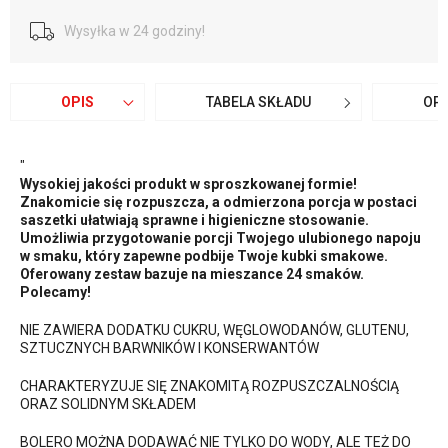
Wysyłka w 24 godziny!
OPIS
TABELA SKŁADU
OPI
"
Wysokiej jakości produkt w sproszkowanej formie!
Znakomicie się rozpuszcza, a odmierzona porcja w postaci
saszetki ułatwiają sprawne i higieniczne stosowanie.
Umożliwia przygotowanie porcji Twojego ulubionego napoju
w smaku, który zapewne podbije Twoje kubki smakowe.
Oferowany zestaw bazuje na mieszance 24 smaków.
Polecamy!
NIE ZAWIERA DODATKU CUKRU, WĘGLOWODANÓW, GLUTENU,
SZTUCZNYCH BARWNIKÓW I KONSERWANTÓW
CHARAKTERYZUJE SIĘ ZNAKOMITĄ ROZPUSZCZALNOŚCIĄ
ORAZ SOLIDNYM SKŁADEM
BOLERO MOŻNA DODAWAĆ NIE TYLKO DO WODY, ALE TEŻ DO