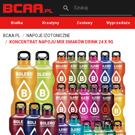
Szukaj
Białka
Kreatyny
Zestawy
Wyprzedaże
BCAA.PL
NAPOJE IZOTONICZNE
KONCENTRAT NAPOJU MIX SMAKÓW DRINK 24 X 9G