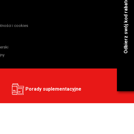
atności i cookies
erski
jny
Porady suplementacyjne