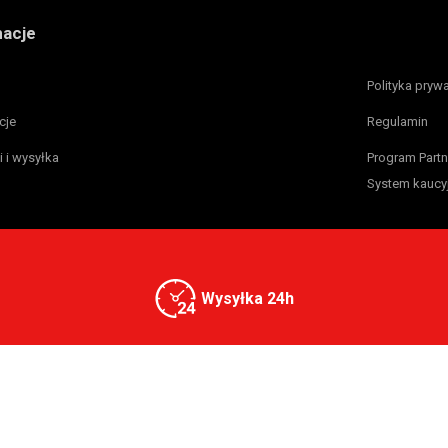
macje
Polityka pryw
cje
Regulamin
i i wysyłka
Program Partn
System kaucy
Wysyłka 24h