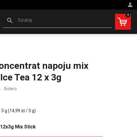
0
Szukaj
oncentrat napoju mix
ce Tea 12 x 3g
e
Bolero
 g (14,99 zł / 3 g)
 12x3g Mix Stick