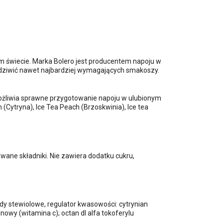
ym świecie. Marka Bolero jest producentem napoju w
adziwić nawet najbardziej wymagających smakoszy.
żliwia sprawne przygotowanie napoju w ulubionym
(Cytryna), Ice Tea Peach (Brzoskwinia), Ice tea
ane składniki. Nie zawiera dodatku cukru,
dy stewiolowe, regulator kwasowości: cytrynian
owy (witamina c); octan dl alfa tokoferylu