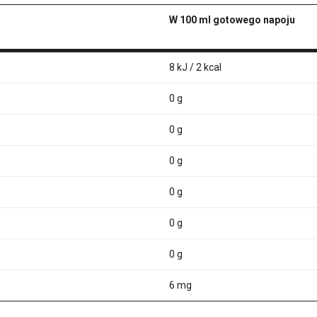
W 100 ml gotowego napoju
8 kJ / 2 kcal
0 g
0 g
0 g
0 g
0 g
0 g
6 mg