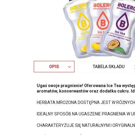
OPIS
TABELA SKŁADU
Ugaś swoje pragnienie! Oferowana Ice Tea wystę
aromatów, konserwantów oraz dodatku cukru. Ide
HERBATA MROŻONA DOSTĘPNA JEST W RÓŻNYCH 
IDEALNY SPOSÓB NA UGASZENIE PRAGNIENIA W UP
CHARAKTERYZUJE SIĘ NATURALNYM I ORYGINALNY