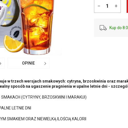
−
+
Kup do 8:0
OPINIE
puje w trzech wersjach smakowych: cytryna, brzoskwinia oraz marak
alny sposób na ugaszenie pragnienia w upalne letnie dni - szczeg
SMAKACH (CYTRYNY, BRZOSKWINI I MARAKUI)
ALNE LETNIE DNI
M SMAKIEM ORAZ NIEWIELKĄ ILOŚCIĄ KALORII