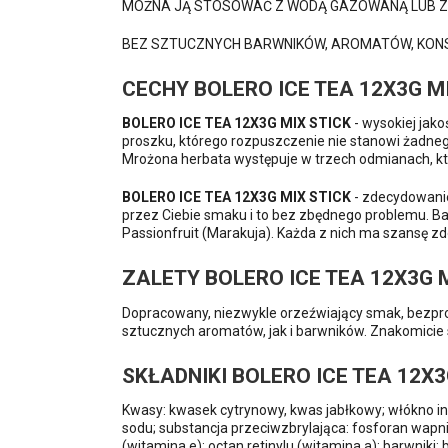
MOŻNA JĄ STOSOWAĆ Z WODĄ GAZOWANĄ LUB Z
BEZ SZTUCZNYCH BARWNIKÓW, AROMATÓW, KON
CECHY BOLERO ICE TEA 12X3G M
BOLERO ICE TEA 12X3G MIX STICK
- wysokiej jak
proszku, którego rozpuszczenie nie stanowi żadne
Mrożona herbata występuje w trzech odmianach, kt
BOLERO ICE TEA 12X3G MIX STICK
- zdecydowanie
przez Ciebie smaku i to bez zbędnego problemu. Bar
Passionfruit (Marakuja). Każda z nich ma szansę z
ZALETY BOLERO ICE TEA 12X3G 
Dopracowany, niezwykle orzeźwiający smak, bezpro
sztucznych aromatów, jak i barwników. Znakomicie
SKŁADNIKI BOLERO ICE TEA 12X3
Kwasy: kwasek cytrynowy, kwas jabłkowy; włókno inu
sodu; substancja przeciwzbrylająca: fosforan wapni
(witamina e); octan retinylu (witamina a); barwniki: 