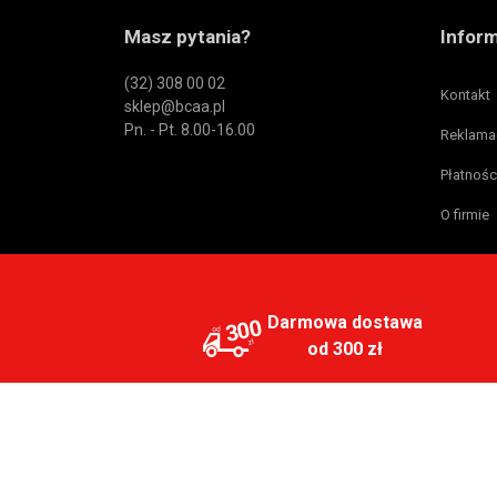
Masz pytania?
Infor
(32) 308 00 02
Kontakt
sklep@bcaa.pl
Pn. - Pt. 8.00-16.00
Reklama
Płatnośc
O firmie
Darmowa dostawa
300
od 300 zł