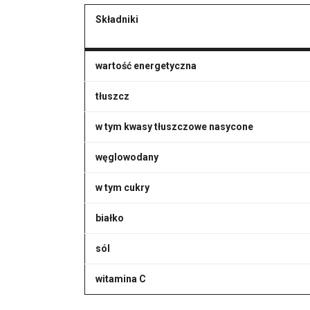
Składniki
wartość energetyczna
tłuszcz
w tym kwasy tłuszczowe nasycone
węglowodany
w tym cukry
białko
sól
witamina C