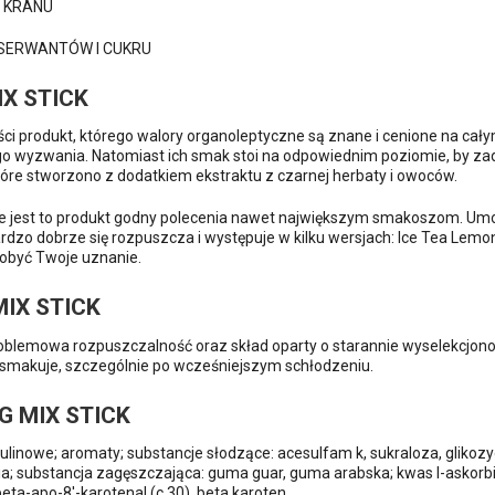
 KRANU
SERWANTÓW I CUKRU
IX STICK
ości produkt, którego walory organoleptyczne są znane i cenione na cał
go wyzwania. Natomiast ich smak stoi na odpowiednim poziomie, by z
óre stworzono z dodatkiem ekstraktu z czarnej herbaty i owoców.
 jest to produkt godny polecenia nawet największym smakoszom. Umo
dzo dobrze się rozpuszcza i występuje w kilku wersjach: Ice Tea Lemon 
dobyć Twoje uznanie.
MIX STICK
blemowa rozpuszczalność oraz skład oparty o starannie wyselekcjonow
 smakuje, szczególnie po wcześniejszym schłodzeniu.
G MIX STICK
linowe; aromaty; substancje słodzące: acesulfam k, sukraloza, glikozy
a; substancja zagęszczająca: guma guar, guma arabska; kwas l-askorbin
beta-apo-8′-karotenal (c 30), beta karoten.