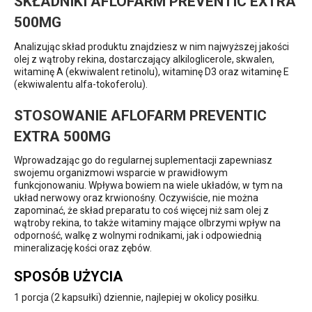
SKŁADNIKI AFLOFARM PREVENTIC EXTRA
500MG
Analizując skład produktu znajdziesz w nim najwyższej jakości
olej z wątroby rekina, dostarczający alkiloglicerole, skwalen,
witaminę A (ekwiwalent retinolu), witaminę D3 oraz witaminę E
(ekwiwalentu alfa-tokoferolu).
STOSOWANIE AFLOFARM PREVENTIC
EXTRA 500MG
Wprowadzając go do regularnej suplementacji zapewniasz
swojemu organizmowi wsparcie w prawidłowym
funkcjonowaniu. Wpływa bowiem na wiele układów, w tym na
układ nerwowy oraz krwionośny. Oczywiście, nie można
zapominać, że skład preparatu to coś więcej niż sam olej z
wątroby rekina, to także witaminy mające olbrzymi wpływ na
odporność, walkę z wolnymi rodnikami, jak i odpowiednią
mineralizację kości oraz zębów.
SPOSÓB UŻYCIA
1 porcja (2 kapsułki) dziennie, najlepiej w okolicy posiłku.