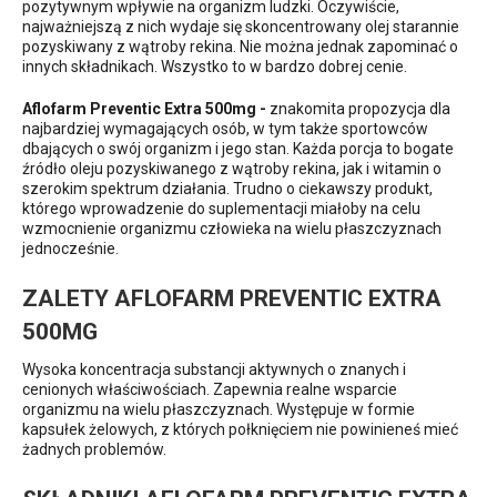
pozytywnym wpływie na organizm ludzki. Oczywiście,
najważniejszą z nich wydaje się skoncentrowany olej starannie
pozyskiwany z wątroby rekina. Nie można jednak zapominać o
innych składnikach. Wszystko to w bardzo dobrej cenie.
Aflofarm Preventic Extra 500mg -
znakomita propozycja dla
najbardziej wymagających osób, w tym także sportowców
dbających o swój organizm i jego stan. Każda porcja to bogate
źródło oleju pozyskiwanego z wątroby rekina, jak i witamin o
szerokim spektrum działania. Trudno o ciekawszy produkt,
którego wprowadzenie do suplementacji miałoby na celu
wzmocnienie organizmu człowieka na wielu płaszczyznach
jednocześnie.
ZALETY AFLOFARM PREVENTIC EXTRA
500MG
Wysoka koncentracja substancji aktywnych o znanych i
cenionych właściwościach. Zapewnia realne wsparcie
organizmu na wielu płaszczyznach. Występuje w formie
kapsułek żelowych, z których połknięciem nie powinieneś mieć
żadnych problemów.