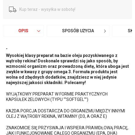
Kup teraz - wysyłka w sobotę!
OPIS
SPOSÓB UŻYCIA
SK
"
Wysokiej klasy preparat na bazie oleju pozyskiwanego z
wątroby rekina! Doskonale sprawdzi się jako sposób, by
wzmocnić organizm oraz prowadzoną dietę, która uboga jest
zwykle w kwasy z grupy omega 3. Formuła produktu jest
wolna od zbędnych dodatków, znajdziesz w niej jedynie
najwyższej jakości składniki. Polecamy!
WYJĄTKOWY PREPARAT W FORMIE PRAKTYCZNYCH
KAPSUŁEK ŻELOWYCH (TYPU ""SOFTGEL"")
KAŻDA PORCJA DOSTARCZA DO ORGANIZMU MIĘDZY INNYMI
OLEJ Z WĄTROBY REKINA, WITAMINY (D3, A ORAZ E)
ZNAKOMICIE SIĘ PRZYSWAJA I WSPIERA PRAWIDŁOWĄ PRACĘ,
JAK I FUNKCJONOWANIE CAŁEGO ORGANIZMU (EPA, DHA)