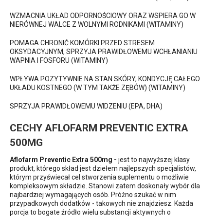
WZMACNIA UKŁAD ODPORNOŚCIOWY ORAZ WSPIERA GO W
NIERÓWNEJ WALCE Z WOLNYMI RODNIKAMI (WITAMINY)
POMAGA CHRONIĆ KOMÓRKI PRZED STRESEM
OKSYDACYJNYM, SPRZYJA PRAWIDŁOWEMU WCHŁANIANIU
WAPNIA I FOSFORU (WITAMINY)
WPŁYWA POZYTYWNIE NA STAN SKÓRY, KONDYCJĘ CAŁEGO
UKŁADU KOSTNEGO (W TYM TAKŻE ZĘBÓW) (WITAMINY)
SPRZYJA PRAWIDŁOWEMU WIDZENIU (EPA, DHA)
CECHY AFLOFARM PREVENTIC EXTRA
500MG
Aflofarm Preventic Extra 500mg -
jest to najwyższej klasy
produkt, którego skład jest dziełem najlepszych specjalistów,
którym przyświecał cel stworzenia suplementu o możliwie
kompleksowym składzie. Stanowi zatem doskonały wybór dla
najbardziej wymagających osób. Próżno szukać w nim
przypadkowych dodatków - takowych nie znajdziesz. Każda
porcja to bogate źródło wielu substancji aktywnych o