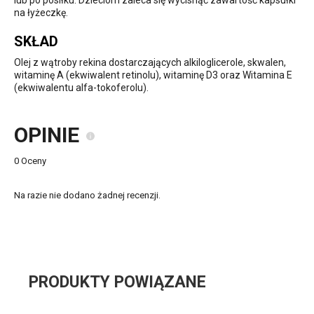
lub po posiłku. Dzieciom zaleca się wycisnąć zawartość kapsułki
na łyżeczkę.
SKŁAD
Olej z wątroby rekina dostarczających alkiloglicerole, skwalen,
witaminę A (ekwiwalent retinolu), witaminę D3 oraz Witamina E
(ekwiwalentu alfa-tokoferolu).
OPINIE
0 Oceny
Na razie nie dodano żadnej recenzji.
PRODUKTY POWIĄZANE