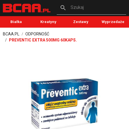
Szukaj
Białka
Kreatyny
Zestawy
Wyprzedaże
BCAA.PL
ODPORNOŚĆ
PREVENTIC EXTRA 500MG 60KAPS.