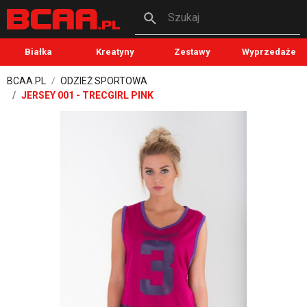
Szukaj
Białka
Kreatyny
Zestawy
Wyprzedaże
BCAA.PL
ODZIEŻ SPORTOWA
JERSEY 001 - TRECGIRL PINK