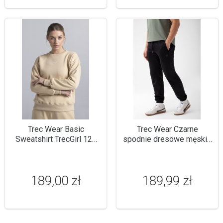
Trec Wear Basic
Trec Wear Czarne
Sweatshirt TrecGirl 122
spodnie dresowe męskie
Beige
TW BASIC PANTS 182 M
BLACK
189,00 zł
189,99 zł