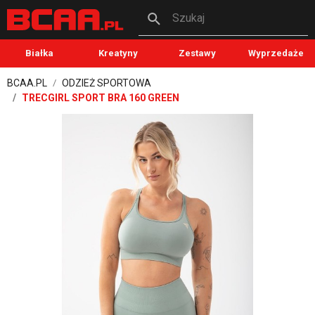
Szukaj
Białka
Kreatyny
Zestawy
Wyprzedaże
BCAA.PL
ODZIEŻ SPORTOWA
TRECGIRL SPORT BRA 160 GREEN