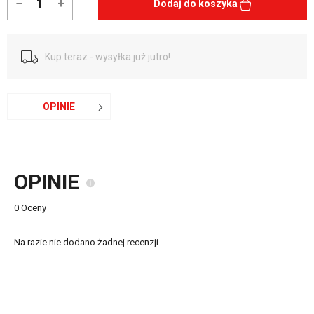
−
+
Dodaj do koszyka
Kup teraz - wysyłka już jutro!
OPINIE
OPINIE
0 Oceny
Na razie nie dodano żadnej recenzji.