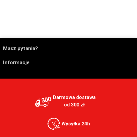

Masz pytania?

Informacje
Darmowa dostawa
300
od 300 zł
Wysyłka 24h