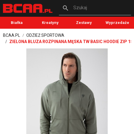
Szukaj
Białka
Kreatyny
Zestawy
Wyprzedaże
BCAA.PL
ODZIEŻ SPORTOWA
ZIELONA BLUZA ROZPINANA MĘSKA TW BASIC HOODIE ZIP 18