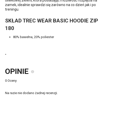
oliwkowej zieleni, która posiadając możliwość rozpięcia na
zamek, idealnie sprawdzi się zarówno na co dzień jak i po
treningu.
SKŁAD TREC WEAR BASIC HOODIE ZIP
180
80% bawełna, 20% poliester
"
OPINIE
0 Oceny
Na razie nie dodano żadnej recenzji.