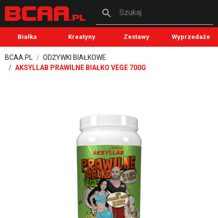
Szukaj
Białka
Kreatyny
Zestawy
Wyprzedaże
BCAA.PL
ODŻYWKI BIAŁKOWE
AKSYLLAB PRAWILNE BIAŁKO VEGE 700G