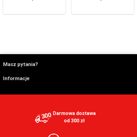

Masz pytania?

Informacje
Darmowa dostawa
300
od 300 zł