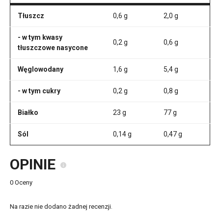
Tłuszcz
0,6 g
2,0 g
- w tym kwasy
0,2 g
0,6 g
tłuszczowe nasycone
Węglowodany
1,6 g
5,4 g
- w tym cukry
0,2 g
0,8 g
Białko
23 g
77 g
Sól
0,14 g
0,47 g
OPINIE
0 Oceny
Na razie nie dodano żadnej recenzji.