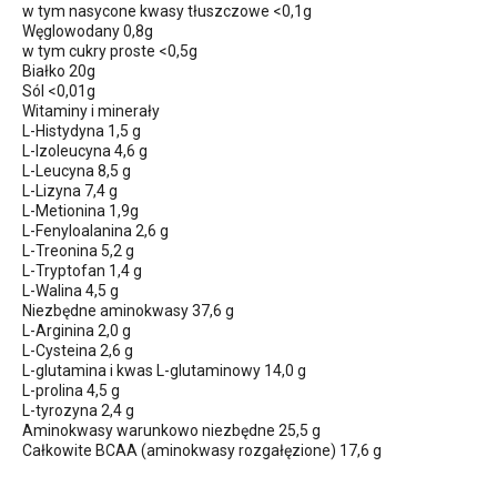
w tym nasycone kwasy tłuszczowe <0,1g
Węglowodany 0,8g
w tym cukry proste <0,5g
Białko 20g
Sól <0,01g
Witaminy i minerały
L-Histydyna 1,5 g
L-Izoleucyna 4,6 g
L-Leucyna 8,5 g
L-Lizyna 7,4 g
L-Metionina 1,9g
L-Fenyloalanina 2,6 g
L-Treonina 5,2 g
L-Tryptofan 1,4 g
L-Walina 4,5 g
Niezbędne aminokwasy 37,6 g
L-Arginina 2,0 g
L-Cysteina 2,6 g
L-glutamina i kwas L-glutaminowy 14,0 g
L-prolina 4,5 g
L-tyrozyna 2,4 g
Aminokwasy warunkowo niezbędne 25,5 g
Całkowite BCAA (aminokwasy rozgałęzione) 17,6 g