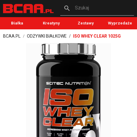
Szukaj
Białka
Kreatyny
Zestawy
Wyprzedaże
BCAA.PL
ODŻYWKI BIAŁKOWE
ISO WHEY CLEAR 1025G