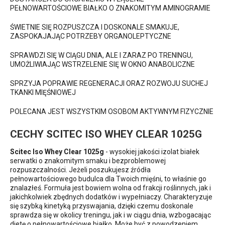
PEŁNOWARTOŚCIOWE BIAŁKO O ZNAKOMITYM AMINOGRAMIE
ŚWIETNIE SIĘ ROZPUSZCZA I DOSKONALE SMAKUJE,
ZASPOKAJAJĄC POTRZEBY ORGANOLEPTYCZNE
SPRAWDZI SIĘ W CIĄGU DNIA, ALE I ZARAZ PO TRENINGU,
UMOŻLIWIAJĄC WSTRZELENIE SIĘ W OKNO ANABOLICZNE
SPRZYJA POPRAWIE REGENERACJI ORAZ ROZWOJU SUCHEJ
TKANKI MIĘŚNIOWEJ
POLECANA JEST WSZYSTKIM OSOBOM AKTYWNYM FIZYCZNIE
CECHY SCITEC ISO WHEY CLEAR 1025G
Scitec Iso Whey Clear 1025g
- wysokiej jakości izolat białek
serwatki o znakomitym smaku i bezproblemowej
rozpuszczalności. Jeżeli poszukujesz źródła
pełnowartościowego budulca dla Twoich mięśni, to właśnie go
znalazłeś. Formuła jest bowiem wolna od frakcji roślinnych, jak i
jakichkolwiek zbędnych dodatków i wypełniaczy. Charakteryzuje
się szybką kinetyką przyswajania, dzięki czemu doskonale
sprawdza się w okolicy treningu, jak i w ciągu dnia, wzbogacając
dietę o pełnowartościowe białko. Może być z powodzeniem