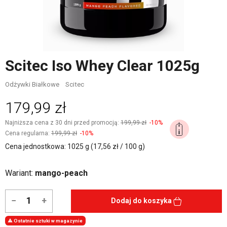
Scitec Iso Whey Clear 1025g
Odżywki Białkowe
Scitec
179,99 zł
Najniższa cena z 30 dni przed promocją:
199,99 zł
-10%
Cena regularna:
199,99 zł
-10%
Cena jednostkowa: 1025 g (17,56 zł / 100 g)
Wariant:
mango-peach
−
+
Dodaj do koszyka

Ostatnie sztuki w magazynie