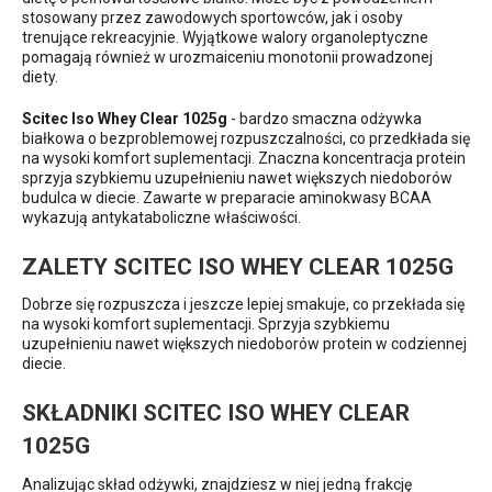
stosowany przez zawodowych sportowców, jak i osoby
trenujące rekreacyjnie. Wyjątkowe walory organoleptyczne
pomagają również w urozmaiceniu monotonii prowadzonej
diety.
Scitec Iso Whey Clear 1025g
- bardzo smaczna odżywka
białkowa o bezproblemowej rozpuszczalności, co przedkłada się
na wysoki komfort suplementacji. Znaczna koncentracja protein
sprzyja szybkiemu uzupełnieniu nawet większych niedoborów
budulca w diecie. Zawarte w preparacie aminokwasy BCAA
wykazują antykataboliczne właściwości.
ZALETY SCITEC ISO WHEY CLEAR 1025G
Dobrze się rozpuszcza i jeszcze lepiej smakuje, co przekłada się
na wysoki komfort suplementacji. Sprzyja szybkiemu
uzupełnieniu nawet większych niedoborów protein w codziennej
diecie.
SKŁADNIKI SCITEC ISO WHEY CLEAR
1025G
Analizując skład odżywki, znajdziesz w niej jedną frakcję