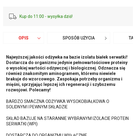
Kup do 11:00 - wysyłka dziś!
OPIS
SPOSÓB UŻYCIA
TA
Najwyższej jakości odżywka na bazie izolatu białek serwatki!
Dostarcza do organizmu jedynie pełnowartościowe proteiny
o wysokiej wartości odżywczej i biologicznej. Odznacza się
również znakomitym aminogramem, któremu niewiele
brakuje do wzorcowego. Zaspokaja potrzeby organizmu i
mięśni, sprzyjając lepszej ich regeneracji i szybszemu
rozwojowi. Polecamy!
BARDZO SMACZNA ODŻYWKA WYSOKOBIAŁKOWA O
SOLIDNYM I PEWNYM SKŁADZIE
SKŁAD BAZUJE NA STARANNIE WYBRANYM IZOLACIE PROTEIN
SERWATKI (WPI)
DOSTARCZA DO ORGANIZMU WYŁĄCZNIE