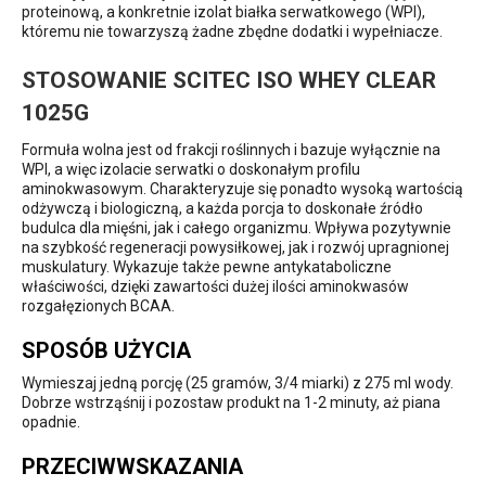
proteinową, a konkretnie izolat białka serwatkowego (WPI),
któremu nie towarzyszą żadne zbędne dodatki i wypełniacze.
STOSOWANIE SCITEC ISO WHEY CLEAR
1025G
Formuła wolna jest od frakcji roślinnych i bazuje wyłącznie na
WPI, a więc izolacie serwatki o doskonałym profilu
aminokwasowym. Charakteryzuje się ponadto wysoką wartością
odżywczą i biologiczną, a każda porcja to doskonałe źródło
budulca dla mięśni, jak i całego organizmu. Wpływa pozytywnie
na szybkość regeneracji powysiłkowej, jak i rozwój upragnionej
muskulatury. Wykazuje także pewne antykataboliczne
właściwości, dzięki zawartości dużej ilości aminokwasów
rozgałęzionych BCAA.
SPOSÓB UŻYCIA
Wymieszaj jedną porcję (25 gramów, 3/4 miarki) z 275 ml wody.
Dobrze wstrząśnij i pozostaw produkt na 1-2 minuty, aż piana
opadnie.
PRZECIWWSKAZANIA