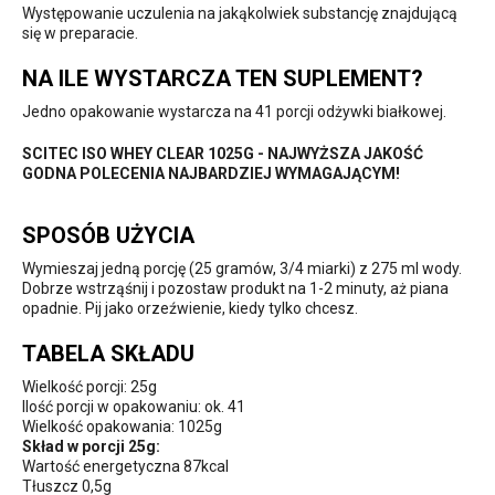
Występowanie uczulenia na jakąkolwiek substancję znajdującą
się w preparacie.
NA ILE WYSTARCZA TEN SUPLEMENT?
Jedno opakowanie wystarcza na 41 porcji odżywki białkowej.
SCITEC ISO WHEY CLEAR 1025G - NAJWYŻSZA JAKOŚĆ
GODNA POLECENIA NAJBARDZIEJ WYMAGAJĄCYM!
SPOSÓB UŻYCIA
Wymieszaj jedną porcję (25 gramów, 3/4 miarki) z 275 ml wody.
Dobrze wstrząśnij i pozostaw produkt na 1-2 minuty, aż piana
opadnie. Pij jako orzeźwienie, kiedy tylko chcesz.
TABELA SKŁADU
Wielkość porcji: 25g
Ilość porcji w opakowaniu: ok. 41
Wielkość opakowania: 1025g
Skład w porcji 25g:
Wartość energetyczna 87kcal
Tłuszcz 0,5g