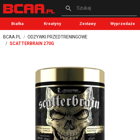
Szukaj
Białka
Kreatyny
Zestawy
Wyprzedaże
BCAA.PL
ODŻYWKI PRZEDTRENINGOWE
SCATTERBRAIN 270G