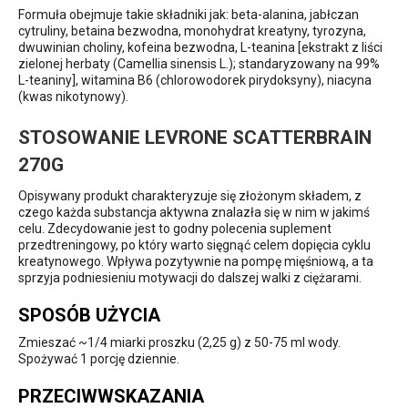
Formuła obejmuje takie składniki jak: beta-alanina, jabłczan
cytruliny, betaina bezwodna, monohydrat kreatyny, tyrozyna,
dwuwinian choliny, kofeina bezwodna, L-teanina [ekstrakt z liści
zielonej herbaty (Camellia sinensis L.); standaryzowany na 99%
L-teaniny], witamina B6 (chlorowodorek pirydoksyny), niacyna
(kwas nikotynowy).
STOSOWANIE LEVRONE SCATTERBRAIN
270G
Opisywany produkt charakteryzuje się złożonym składem, z
czego każda substancja aktywna znalazła się w nim w jakimś
celu. Zdecydowanie jest to godny polecenia suplement
przedtreningowy, po który warto sięgnąć celem dopięcia cyklu
kreatynowego. Wpływa pozytywnie na pompę mięśniową, a ta
sprzyja podniesieniu motywacji do dalszej walki z ciężarami.
SPOSÓB UŻYCIA
Zmieszać ~1/4 miarki proszku (2,25 g) z 50-75 ml wody.
Spożywać 1 porcję dziennie.
PRZECIWWSKAZANIA