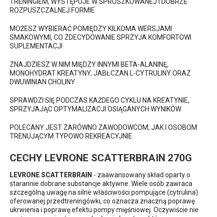
TRENINGIEM, WYSTĘPUJE W SPROSZKOWANEJ I DOBRZE
ROZPUSZCZALNEJ FORMIE
MOŻESZ WYBIERAĆ POMIĘDZY KILKOMA WERSJAMI
SMAKOWYMI, CO ZDECYDOWANIE SPRZYJA KOMFORTOWI
SUPLEMENTACJI
ZNAJDZIESZ W NIM MIĘDZY INNYMI BETA-ALANINĘ,
MONOHYDRAT KREATYNY, JABŁCZAN L-CYTRULINY ORAZ
DWUWINIAN CHOLINY
SPRAWDZI SIĘ PODCZAS KAŻDEGO CYKLU NA KREATYNIE,
SPRZYJAJĄC OPTYMALIZACJI OSIĄGANYCH WYNIKÓW
POLECANY JEST ZARÓWNO ZAWODOWCOM, JAK I OSOBOM
TRENUJĄCYM TYPOWO REKREACYJNIE
CECHY LEVRONE SCATTERBRAIN 270G
LEVRONE SCATTERBRAIN
- zaawansowany skład oparty o
starannie dobrane substancje aktywne. Wiele osób zawraca
szczególną uwagę na silne właściwości pompujące (cytrulina)
oferowanej przedtreningówki, co oznacza znaczną poprawę
ukrwienia i poprawę efektu pompy mięśniowej. Oczywiście nie