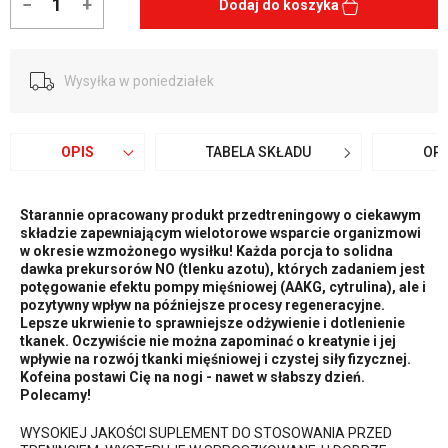
−
+
Dodaj do koszyka
Wysyłka w poniedziałek
OPIS
TABELA SKŁADU
OPI
Starannie opracowany produkt przedtreningowy o ciekawym
składzie zapewniającym wielotorowe wsparcie organizmowi
w okresie wzmożonego wysiłku! Każda porcja to solidna
dawka prekursorów NO (tlenku azotu), których zadaniem jest
potęgowanie efektu pompy mięśniowej (AAKG, cytrulina), ale i
pozytywny wpływ na późniejsze procesy regeneracyjne.
Lepsze ukrwienie to sprawniejsze odżywienie i dotlenienie
tkanek. Oczywiście nie można zapominać o kreatynie i jej
wpływie na rozwój tkanki mięśniowej i czystej siły fizycznej.
Kofeina postawi Cię na nogi - nawet w słabszy dzień.
Polecamy!
WYSOKIEJ JAKOŚCI SUPLEMENT DO STOSOWANIA PRZED