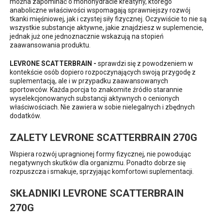
można zapominać o monohydracie kreatyny, którego
anaboliczne właściwości wspomagają sprawniejszy rozwój
tkanki mięśniowej, jak i czystej siły fizycznej. Oczywiście to nie są
wszystkie substancje aktywne, jakie znajdziesz w suplemencie,
jednak już one jednoznacznie wskazują na stopień
zaawansowania produktu.
LEVRONE SCATTERBRAIN -
sprawdzi się z powodzeniem w
kontekście osób dopiero rozpoczynających swoją przygodę z
suplementacją, ale i w przypadku zaawansowanych
sportowców. Każda porcja to znakomite źródło starannie
wyselekcjonowanych substancji aktywnych o cenionych
właściwościach. Nie zawiera w sobie nielegalnych i zbędnych
dodatków.
ZALETY LEVRONE SCATTERBRAIN 270G
Wspiera rozwój upragnionej formy fizycznej, nie powodując
negatywnych skutków dla organizmu. Ponadto dobrze się
rozpuszcza i smakuje, sprzyjając komfortowi suplementacji.
SKŁADNIKI LEVRONE SCATTERBRAIN
270G