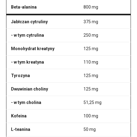
Beta-alanina
800 mg
Jabłczan cytruliny
375 mg
- w tym cytrulina
250 mg
Monohydrat kreatyny
125 mg
- w tym kreatyna
110 mg
Tyrozyna
125 mg
Dwuwinian choliny
125 mg
- w tym cholina
51,25 mg
Kofeina
100 mg
L-teanina
50 mg