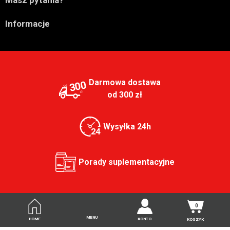


Informacje
Darmowa dostawa
300
od 300 zł
Wysyłka 24h
Porady suplementacyjne
0
MENU
HOME
KONTO
KOSZYK