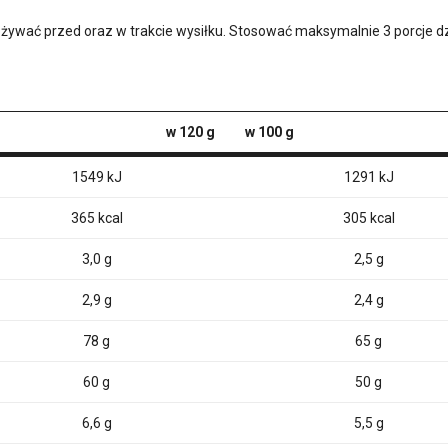
ożywać przed oraz w trakcie wysiłku. Stosować maksymalnie 3 porcje d
w 120 g
w 100 g
1549 kJ
1291 kJ
365 kcal
305 kcal
3,0 g
2,5 g
2,9 g
2,4 g
78 g
65 g
60 g
50 g
6,6 g
5,5 g