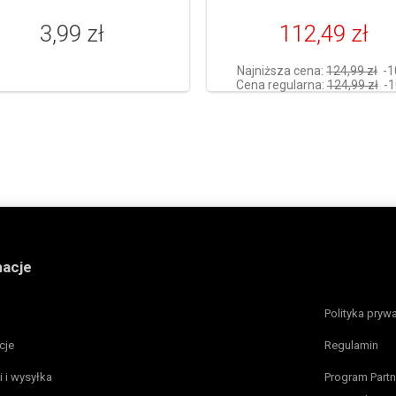
3,99 zł
112,49 zł
Najniższa cena:
124,99 zł
-
Cena regularna:
124,99 zł
-
macje
Polityka pryw
cje
Regulamin
i i wysyłka
Program Partn