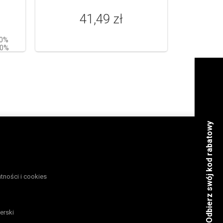
41,49 zł
10%
10%
atności i cookies
erski