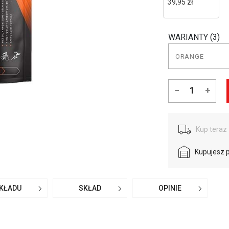
39,95 zł
WARIANTY (3)
−
+
Kup teraz 
Kupujesz 
SKŁADU
SKŁAD
OPINIE