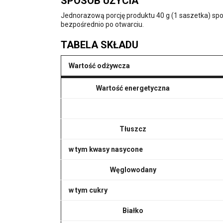
SPOSÓB UŻYCIA
Jednorazową porcję produktu 40 g (1 saszetka) sp
bezpośrednio po otwarciu.
TABELA SKŁADU
Wartość odżywcza
Wartość energetyczna
Tłuszcz
w tym kwasy nasycone
Węglowodany
w tym cukry
Białko