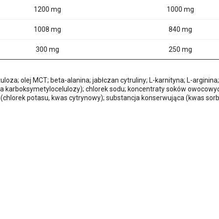
1200 mg
1000 mg
1008 mg
840 mg
300 mg
250 mg
uloza; olej MCT; beta-alanina; jabłczan cytruliny; L-karnityna; L-argi
a karboksymetylocelulozy); chlorek sodu; koncentraty soków owocowy
(chlorek potasu, kwas cytrynowy); substancja konserwująca (kwas sorb