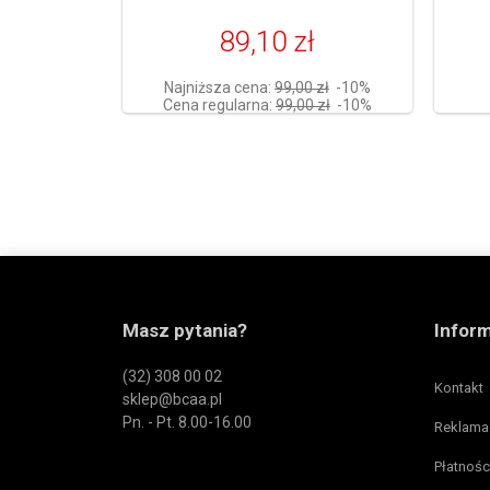
89,10 zł
Najniższa cena:
99,00 zł
-10%
Cena regularna:
99,00 zł
-10%
Masz pytania?
Infor
(32) 308 00 02
Kontakt
sklep@bcaa.pl
Pn. - Pt. 8.00-16.00
Reklama
Płatnośc