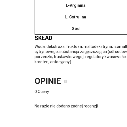
L-Arginina
L-Cytrulina
Sód
SKŁAD
Woda; dekstroza; fruktoza; maltodekstryna; izomalt
cytrynowego; substancja zagęszczająca (sól sodow
porzeczki; truskawkowego]; regulatory kwasowości 
karoten, antocyjany).
OPINIE
0 Oceny
Na razie nie dodano żadnej recenzji.