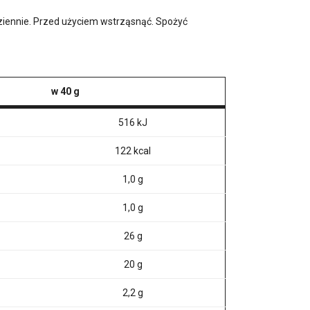
ziennie. Przed użyciem wstrząsnąć. Spożyć
w 40 g
516 kJ
122 kcal
1,0 g
1,0 g
26 g
20 g
2,2 g