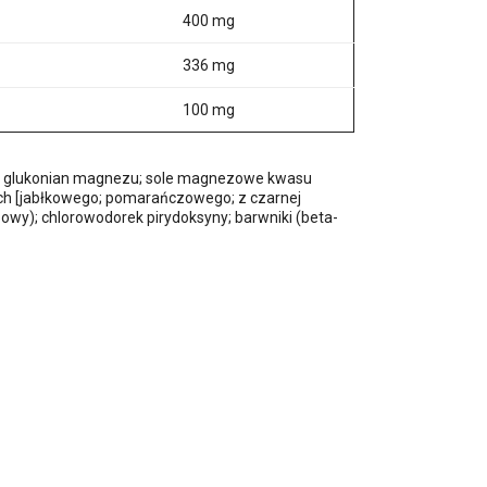
400 mg
336 mg
100 mg
nina; glukonian magnezu; sole magnezowe kwasu
ch [jabłkowego; pomarańczowego; z czarnej
owy); chlorowodorek pirydoksyny; barwniki (beta-