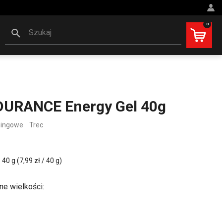
0
Szukaj
DURANCE Energy Gel 40g
ningowe
Trec
0 g (7,99 zł / 40 g)
ne wielkości: