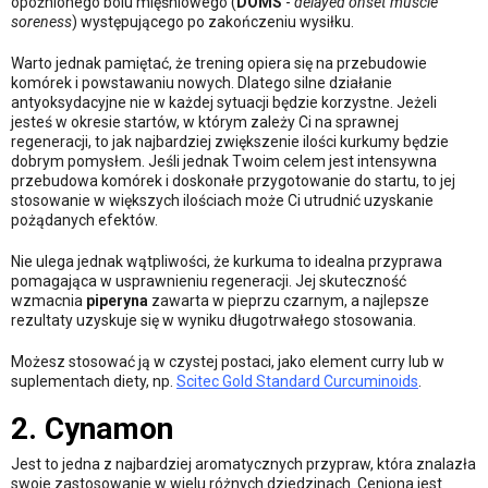
opóźnionego bólu mięśniowego (
DOMS
-
delayed onset muscle
soreness
) występującego po zakończeniu wysiłku.
Warto jednak pamiętać, że trening opiera się na przebudowie
komórek i powstawaniu nowych. Dlatego silne działanie
antyoksydacyjne nie w każdej sytuacji będzie korzystne. Jeżeli
jesteś w okresie startów, w którym zależy Ci na sprawnej
regeneracji, to jak najbardziej zwiększenie ilości kurkumy będzie
dobrym pomysłem. Jeśli jednak Twoim celem jest intensywna
przebudowa komórek i doskonałe przygotowanie do startu, to jej
stosowanie w większych ilościach może Ci utrudnić uzyskanie
pożądanych efektów.
Nie ulega jednak wątpliwości, że kurkuma to idealna przyprawa
pomagająca w usprawnieniu regeneracji. Jej skuteczność
wzmacnia
piperyna
zawarta w pieprzu czarnym, a najlepsze
rezultaty uzyskuje się w wyniku długotrwałego stosowania.
Możesz stosować ją w czystej postaci, jako element curry lub w
suplementach diety, np.
Scitec Gold Standard Curcuminoids
.
2. Cynamon
Jest to jedna z najbardziej aromatycznych przypraw, która znalazła
swoje zastosowanie w wielu różnych dziedzinach. Ceniona jest