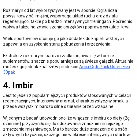
Rozmaryn od lat wykorzystywany jest w sporcie. Ogranicza
powysiłkowy ból mięśni, wspomaga układ ruchu oraz działa
regenerująco, także po bardzo intensywnych treningach. Pośrednio
wpływa także na zmniejszenie obrzęków i poprawę cyrkulacji krwi.
Wielu sportowców stosuje go jako dodatek do kąpieli, w których
zapewnia on uzyskanie stanu pobudzenia i orzeźwienia.
Ekstrakt z rozmarynu bardzo rzadko pojawia się w formie
suplementów, znacznie popularniejsze są świeże gałązki. Aktualnie
możesz go jednak znaleźć w produkcie
Amix Opti-Pack Osteo Flex
30pak
4. Imbir
Jest to jeden z popularniejszych produktów stosowanych w celach
regeneracyjnych. Intensywny aromat, charakterystyczny smak, a
przede wszystkim bardzo silne działanie przeciwzapalne.
W jednym z badań udowodniono, że włączenie imbiru do diety (2g
dziennie) przyczyniło się do odczuwania znacznie mniejszego
zmęczenia mięśniowego. Ma to bardzo duże znaczenie dla osób
aktywnych fizycznie, szczególnie w okresie intensywnych startów.