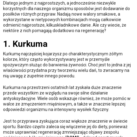
Dlatego jednym z najprostszych, a jednocześnie niezwykle
korzystnych dla naszego organizmu sposobów jest dodawanie do
posiłków różnych przypraw. Nadają nowe walory smakowe, a
wykorzystane w nietypowych kombinacjach mogą całkowicie
odmienić najprostsze, kilkuskładnikowe danie. Ale czy wiecie, że
niektóre z nich pomagają dodatkowo na regenerację?
1. Kurkuma
Kurkumę najczęściej kojarzysz po charakterystycznym żółtym
kolorze, który często wykorzystywany jest w przemyśle
spożywczym służąc do barwienia żywności. Choć jest to jedna z jej
właściwości przydatna przy tworzeniu wielu dań, to zwracamy na
nią uwagę z zupełnie innego powodu.
Kurkuma na przestrzeni ostatnich lat zyskała duże znaczenie
przede wszystkim ze względu na swoje silne działanie
antyoksydacyjne. Wiele osób wskazuje również, że może pomóc w
walce ze zmęczeniem mięśniowym, a także w znacznie lepszej
odpowiedzi organizmu na intensywny wysiłek fizyczny.
Jest to przyprawa zyskująca coraz większe znaczenie w świecie
sportu. Bardzo często zaleca się włączenie jej do diety, ponieważ
może usprawniać regenerację zmniejszając objawy zespołu