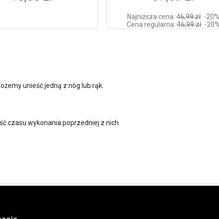
Najniższa cena:
46,99 zł
-20
Cena regularna:
46,99 zł
-20
ożemy unieść jedną z nóg lub rąk.
ć czasu wykonania poprzedniej z nich.