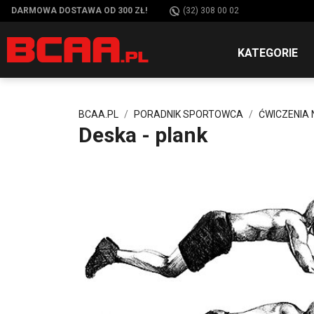
DARMOWA DOSTAWA OD 300 ZŁ!
(32) 308 00 02
KATEGORIE
BCAA.PL
PORADNIK SPORTOWCA
ĆWICZENIA
Deska - plank