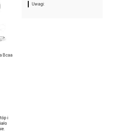
Uwagi:
ja Bcaa
tóp i
iało
ie.