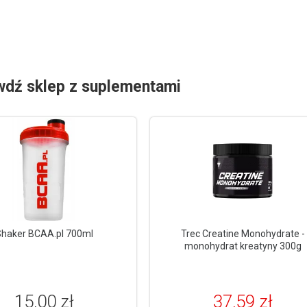
wdź sklep z suplementami
haker BCAA.pl 700ml
Trec Creatine Monohydrate -
monohydrat kreatyny 300g
15,00 zł
37,59 zł