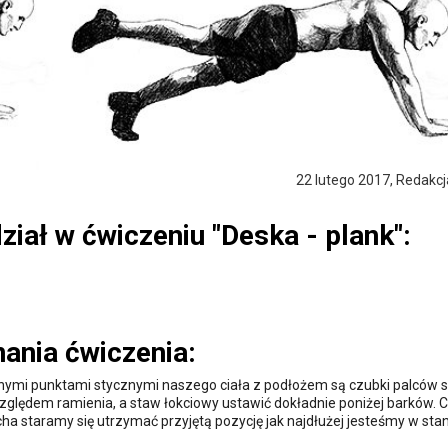
22 lutego 2017, Redakc
iał w ćwiczeniu "Deska - plank":
nia ćwiczenia:
ymi punktami stycznymi naszego ciała z podłożem są czubki palców s
zględem ramienia, a staw łokciowy ustawić dokładnie poniżej barków. C
cha staramy się utrzymać przyjętą pozycję jak najdłużej jesteśmy w stan