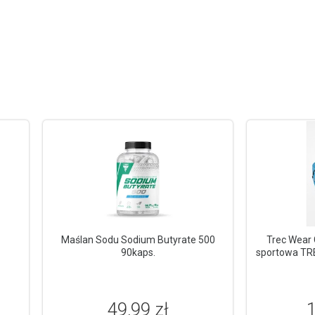
Maślan Sodu Sodium Butyrate 500
Trec Wear 
90kaps.
sportowa TR
49,99 zł
1