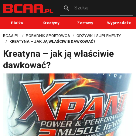
Szukaj
Białka
Kreatyny
Zestawy
Wyprzedaże
BCAA.PL
PORADNIK SPORTOWCA
ODŻYWKI I SUPLEMENTY
KREATYNA – JAK JĄ WŁAŚCIWIE DAWKOWAĆ?
Kreatyna – jak ją właściwie
dawkować?