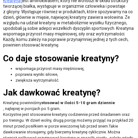
Kreatyna
jest aminokwasem, który nie wchodzi w skład struktury
tworzącej białka, występuje w organizmie człowieka i powstaje
z glicyny. Występuje również w produktach, które spożywamy na co
dzień, głównie w mięsie, najwięcej kreatyny zawiera wołowina. Ze
względu na udział kreatyny w metabolizmie wysiłku fizycznego,
upodobali ją sobie adepci wszelkich dyscyplin sportowych. Kreatyna
wspomaga przyrost masy mięśniowej, siły oraz wytrzymałości.
Każdy, komu zależy na poprawie przynajmniej jednej z tych cech,
powinien stosować kreatynę.
Co daje stosowanie kreatyny?
wspomaga przyrost masy mięśniowej,
poprawia wyniki siłowe,
zwiększa wytrzymałość.
Jak dawkować kreatynę?
Kreatynę powinniśmy
stosować w ilości 5-10 gram dziennie
, najlepiej w porcjach po 5 gram
.
Korzystne jest stosowanie kreatyny codziennie przed śniadaniem oraz
po treningu. W dzień wolny, drugą porcję możemy przyjąć na przykład 20
minut przed posiłkiem w porze wieczornej lub przed snem.Takie
dawkowanie stosujemy, gdy bierzemy kreatynę cyklicznie. Można
również próbować przyjmować kreatynę w sposób ciągły - należy wtedy