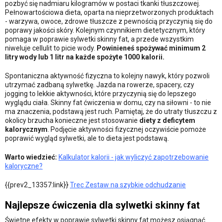
pozbyć się nadmiaru kilogramów w postaci tkanki tłuszczowej.
Pełnowartościowa dieta, oparta na nieprzetworzonych produktach
- warzywa, owoce, zdrowe tłuszcze z pewnością przyczynią się do
poprawy jakości skóry. Kolejnym czynnikiem dietetycznym, który
pomaga w poprawie sylwetki skinny fat, a przede wszystkim
niweluje cellulit to picie wody.
Powinieneś spożywać minimum 2
litry wody lub 1 litr na każde spożyte 1000 kalorii.
Spontaniczna aktywność fizyczna to kolejny nawyk, który pozwoli
utrzymać zadbaną sylwetkę. Jazda na rowerze, spacery, czy
jogging to lekkie aktywności, które przyczynią się do lepszego
wyglądu ciała. Skinny fat ćwiczenia w domu, czy na siłowni - to nie
ma znaczenia, podstawą jest ruch. Pamiętaj, że do utraty tłuszczu z
okolicy brzucha konieczne jest stosowanie
diety z deficytem
kalorycznym
. Podjęcie aktywności fizycznej oczywiście pomoże
poprawić wygląd sylwetki, ale to dieta jest podstawą.
Warto wiedzieć:
Kalkulator kalorii - jak wyliczyć zapotrzebowanie
kaloryczne?
{{prev2_13357:link}}
Trec Zestaw na szybkie odchudzanie
Najlepsze ćwiczenia dla sylwetki skinny fat
Świetne efekty w poprawie sylwetki skinny fat możesz osiągnąć