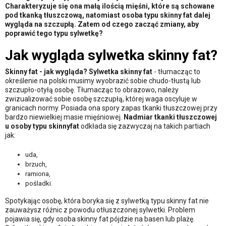
Charakteryzuje się ona małą ilością mięśni, które są schowane
pod tkanką tłuszczową, natomiast osoba typu skinny fat dalej
wygląda na szczupłą. Zatem od czego zacząć zmiany, aby
poprawić tego typu sylwetkę?
Jak wygląda sylwetka skinny fat?
Skinny fat - jak wygląda? Sylwetka skinny fat
- tłumacząc to
określenie na polski musimy wyobrazić sobie chudo-tłustą lub
szczupło-otyłą osobę. Tłumacząc to obrazowo, należy
zwizualizować sobie osobę szczupłą, której waga oscyluje w
granicach normy. Posiada ona spory zapas tkanki tłuszczowej przy
bardzo niewielkiej masie mięśniowej.
Nadmiar tkanki tłuszczowej
u osoby typu skinnyfat
odkłada się zazwyczaj na takich partiach
jak:
uda,
brzuch,
ramiona,
pośladki.
Spotykając osobę, która boryka się z sylwetką typu skinny fat nie
zauważysz różnic z powodu otłuszczonej sylwetki. Problem
pojawia się, gdy osoba skinny fat pójdzie na basen lub plażę.