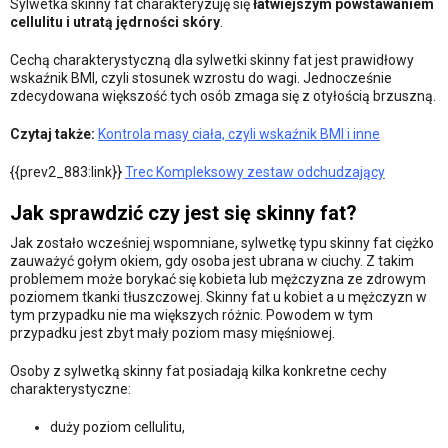
Sylwetka skinny fat charakteryzuję się
łatwiejszym powstawaniem
cellulitu i utratą jędrności skóry
.
Cechą charakterystyczną dla sylwetki skinny fat jest prawidłowy
wskaźnik BMI, czyli stosunek wzrostu do wagi. Jednocześnie
zdecydowana większość tych osób zmaga się z otyłością brzuszną.
Czytaj także:
Kontrola masy ciała, czyli wskaźnik BMI i inne
{{prev2_883:link}}
Trec Kompleksowy zestaw odchudzający
Jak sprawdzić czy jest się skinny fat?
Jak zostało wcześniej wspomniane, sylwetkę typu skinny fat ciężko
zauważyć gołym okiem, gdy osoba jest ubrana w ciuchy. Z takim
problemem może borykać się kobieta lub mężczyzna ze zdrowym
poziomem tkanki tłuszczowej. Skinny fat u kobiet a u mężczyzn w
tym przypadku nie ma większych różnic. Powodem w tym
przypadku jest zbyt mały poziom masy mięśniowej.
Osoby z sylwetką skinny fat posiadają kilka konkretne cechy
charakterystyczne:
duży poziom cellulitu,