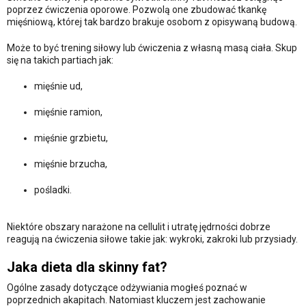
poprzez ćwiczenia oporowe. Pozwolą one zbudować tkankę
mięśniową, której tak bardzo brakuje osobom z opisywaną budową.
Może to być trening siłowy lub ćwiczenia z własną masą ciała. Skup
się na takich partiach jak:
mięśnie ud,
mięśnie ramion,
mięśnie grzbietu,
mięśnie brzucha,
pośladki.
Niektóre obszary narażone na cellulit i utratę jędrności dobrze
reagują na ćwiczenia siłowe takie jak: wykroki, zakroki lub przysiady.
Jaka dieta dla skinny fat?
Ogólne zasady dotyczące odżywiania mogłeś poznać w
poprzednich akapitach. Natomiast kluczem jest zachowanie