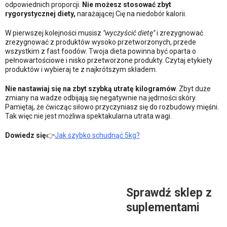
odpowiednich proporcji.
Nie możesz stosować zbyt
rygorystycznej diety,
narażającej Cię na niedobór kalorii.
W pierwszej kolejności musisz
"wyczyścić dietę"
i zrezygnować
zrezygnować z produktów wysoko przetworzonych, przede
wszystkim z fast foodów. Twoja dieta powinna być oparta o
pełnowartościowe i nisko przetworzone produkty. Czytaj etykiety
produktów i wybieraj te z najkrótszym składem.
Nie nastawiaj się na zbyt szybką utratę kilogramów
. Zbyt duże
zmiany na wadze odbijają się negatywnie na jędrności skóry.
Pamiętaj, że ćwicząc siłowo przyczyniasz się do rozbudowy mięśni.
Tak więc nie jest możliwa spektakularna utrata wagi.
Dowiedz się
👉
Jak szybko schudnąć 5kg?
Sprawdź sklep z
suplementami