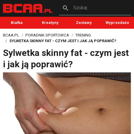
Szukaj
Białka
Kreatyny
Zestawy
Wyprzedaże
BCAA.PL
PORADNIK SPORTOWCA
TRENING
SYLWETKA SKINNY FAT - CZYM JEST I JAK JĄ POPRAWIĆ?
Sylwetka skinny fat - czym jest
i jak ją poprawić?