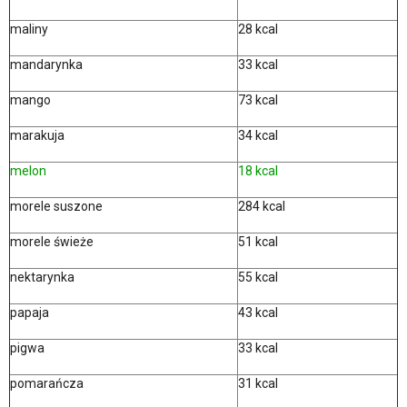
maliny
28 kcal
mandarynka
33 kcal
mango
73 kcal
marakuja
34 kcal
melon
18 kcal
morele suszone
284 kcal
morele świeże
51 kcal
nektarynka
55 kcal
papaja
43 kcal
pigwa
33 kcal
pomarańcza
31 kcal