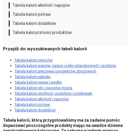
Tabela kalorii alkoholi i napojów
Tabela kalorii potraw
Tabela kalorii dodatków
Tabela kaloryczności produktów
Przejdź do wyszukiwanych tabeli kalorii
Tabela kalorii owoców
Tabela kalorii warzyw, nasion roślin strączkowych i grzybów
Tabela kalorii pieczywa i produktów zbożowych
Tabela kalorii nabiału
Tabela kalorii mięsa i wędlin
Tabela kalorii ryb i owoców morza
Tabela kalorii słodyczy, orzechów i przekąsek
Tabela kalorii alkoholi i napojów
Tabela kalorii potraw
Tabela kalorii dodatków
Tabela kalorii, którą przygotowaliśmy ma za zadanie pomóc
dopasować poszczególne produkty mając na uwadze dzienne
zapotrzebowanie kaloryczne. Te zebrane w jednym miejscu