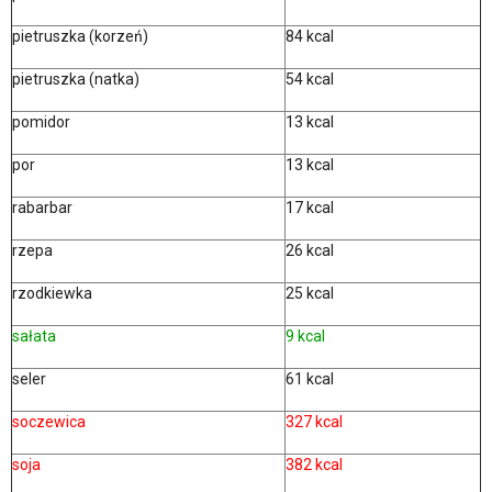
pietruszka (korzeń)
84 kcal
pietruszka (natka)
54 kcal
pomidor
13 kcal
por
13 kcal
rabarbar
17 kcal
rzepa
26 kcal
rzodkiewka
25 kcal
sałata
9 kcal
seler
61 kcal
soczewica
327 kcal
soja
382 kcal