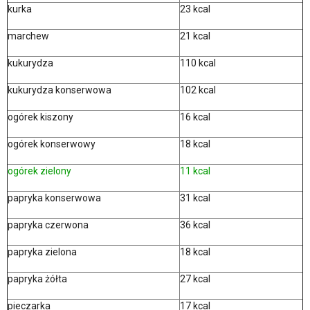
kurka
23 kcal
marchew
21 kcal
kukurydza
110 kcal
kukurydza konserwowa
102 kcal
ogórek kiszony
16 kcal
ogórek konserwowy
18 kcal
ogórek zielony
11 kcal
papryka konserwowa
31 kcal
papryka czerwona
36 kcal
papryka zielona
18 kcal
papryka żółta
27 kcal
pieczarka
17 kcal