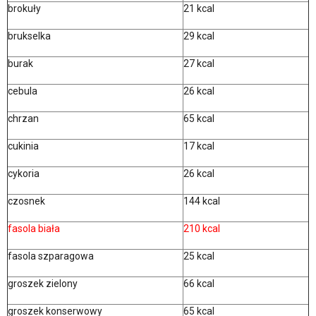
brokuły
21 kcal
brukselka
29 kcal
burak
27 kcal
cebula
26 kcal
chrzan
65 kcal
cukinia
17 kcal
cykoria
26 kcal
czosnek
144 kcal
fasola biała
210 kcal
fasola szparagowa
25 kcal
groszek zielony
66 kcal
groszek konserwowy
65 kcal