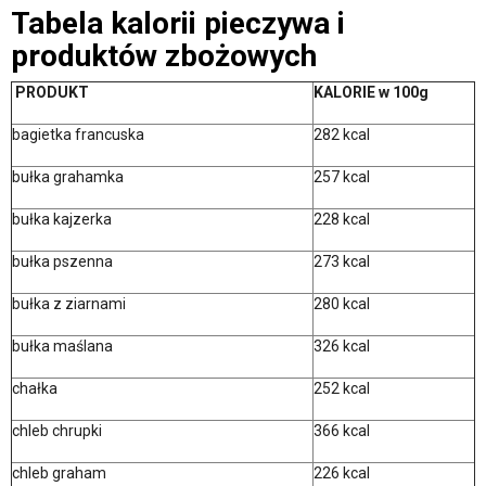
Tabela kalorii pieczywa i
produktów zbożowych
PRODUKT
KALORIE w 100g
bagietka francuska
282 kcal
bułka grahamka
257 kcal
bułka kajzerka
228 kcal
bułka pszenna
273 kcal
bułka z ziarnami
280 kcal
bułka maślana
326 kcal
chałka
252 kcal
chleb chrupki
366 kcal
chleb graham
226 kcal