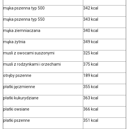
mąka pszenna typ 500
342 kcal
mąka pszenna typ 550
343 kcal
mąka ziemniaczana
340 kcal
mąka żytnia
349 kcal
musli z owocami suszonymi
325 kcal
musli z rodzynkami i orzechami
375 kcal
otręby pszenne
189 kcal
płatki jęczmienne
355 kcal
płatki kukurydziane
363 kcal
płatki owsiane
366 kcal
płatki pszenne
351 kcal