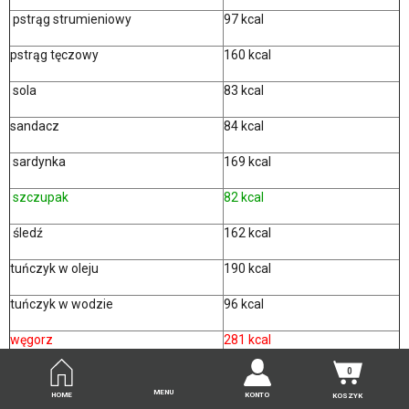
pstrąg strumieniowy
97 kcal
pstrąg tęczowy
160 kcal
sola
83 kcal
sandacz
84 kcal
sardynka
169 kcal
szczupak
82 kcal
śledź
162 kcal
tuńczyk w oleju
190 kcal
tuńczyk w wodzie
96 kcal
węgorz
281 kcal
0
Ryby i owoce morza są znacznie
mniej kaloryczne
niż drób,
wołowina czy wieprzowina. Najmniej kalorii zawierają mintaj, dorsz,
MENU
HOME
KONTO
KOSZYK
szczupak i flądra (poniżej 100kcal/100g), większe wartości