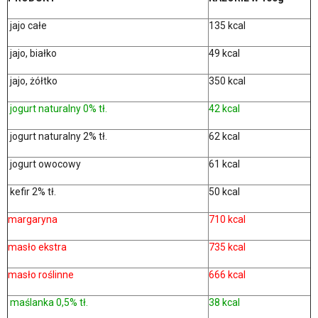
jajo całe
135 kcal
jajo, białko
49 kcal
jajo, żółtko
350 kcal
jogurt naturalny 0% tł.
42 kcal
jogurt naturalny 2% tł.
62 kcal
jogurt owocowy
61 kcal
kefir 2% tł.
50 kcal
margaryna
710 kcal
masło ekstra
735 kcal
masło roślinne
666 kcal
maślanka 0,5% tł.
38 kcal