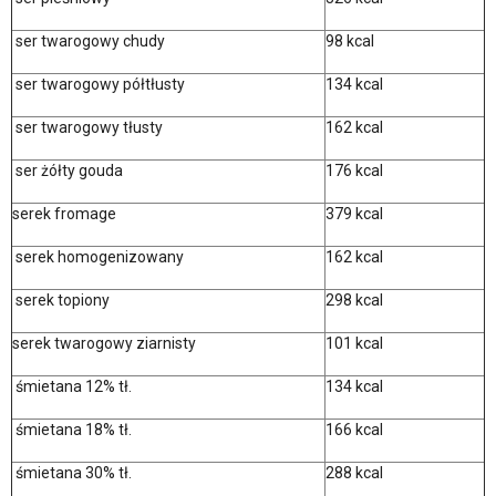
ser twarogowy chudy
98 kcal
ser twarogowy półtłusty
134 kcal
ser twarogowy tłusty
162 kcal
ser żółty gouda
176 kcal
serek fromage
379 kcal
serek homogenizowany
162 kcal
serek topiony
298 kcal
serek twarogowy ziarnisty
101 kcal
śmietana 12% tł.
134 kcal
śmietana 18% tł.
166 kcal
śmietana 30% tł.
288 kcal