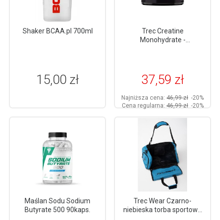
Shaker BCAA.pl 700ml
Trec Creatine
Monohydrate -
monohydrat kreatyny 300g
15,00 zł
37,59 zł
Najniższa cena:
46,99 zł
-20%
Cena regularna:
46,99 zł
-20%
Maślan Sodu Sodium
Trec Wear Czarno-
Butyrate 500 90kaps.
niebieska torba sportowa
TREC GYM MEDIUM BAG