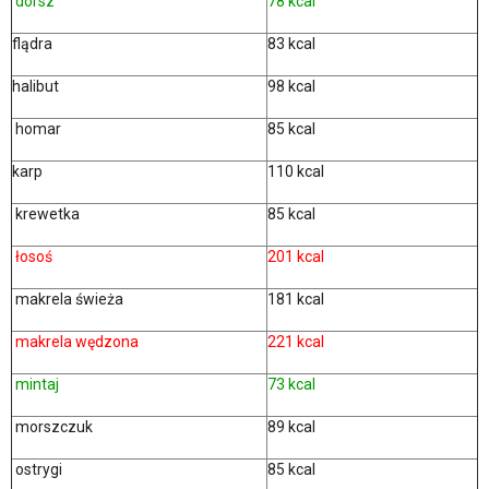
dorsz
78 kcal
flądra
83 kcal
halibut
98 kcal
homar
85 kcal
karp
110 kcal
krewetka
85 kcal
łosoś
201 kcal
makrela świeża
181 kcal
makrela wędzona
221 kcal
mintaj
73 kcal
morszczuk
89 kcal
ostrygi
85 kcal