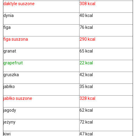
daktyle suszone
308 kcal
dynia
40 kcal
figa
76 kcal
figa suszona
290 kcal
granat
65 kcal
grapefruit
22 kcal
gruszka
42 kcal
jabłko
35 kcal
jabłko suszone
328 kcal
jagody
62 kcal
jeżyny
72 kcal
kiwi
47 kcal