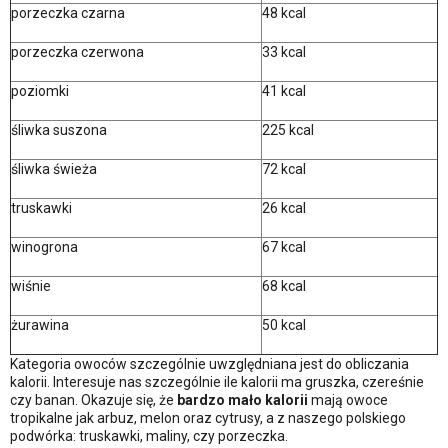
porzeczka czarna
48 kcal
porzeczka czerwona
33 kcal
poziomki
41 kcal
śliwka suszona
225 kcal
śliwka świeża
72 kcal
truskawki
26 kcal
winogrona
67 kcal
wiśnie
68 kcal
żurawina
50 kcal
Kategoria owoców szczególnie uwzględniana jest do obliczania
kalorii. Interesuje nas szczególnie ile kalorii ma gruszka, czereśnie
czy banan. Okazuje się, że
bardzo mało kalorii
mają owoce
tropikalne jak arbuz, melon oraz cytrusy, a z naszego polskiego
podwórka: truskawki, maliny, czy porzeczka.