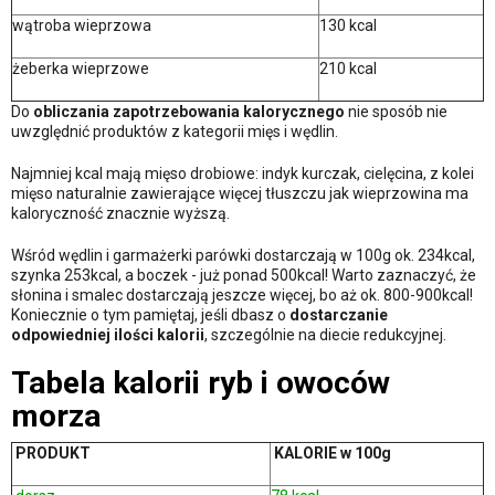
wątroba wieprzowa
130 kcal
żeberka wieprzowe
210 kcal
Do
obliczania zapotrzebowania kalorycznego
nie sposób nie
uwzględnić produktów z kategorii mięs i wędlin.
Najmniej kcal mają mięso drobiowe: indyk kurczak, cielęcina, z kolei
mięso naturalnie zawierające więcej tłuszczu jak wieprzowina ma
kaloryczność znacznie wyższą.
Wśród wędlin i garmażerki parówki dostarczają w 100g ok. 234kcal,
szynka 253kcal, a boczek - już ponad 500kcal! Warto zaznaczyć, że
słonina i smalec dostarczają jeszcze więcej, bo aż ok. 800-900kcal!
Koniecznie o tym pamiętaj, jeśli dbasz o
dostarczanie
odpowiedniej ilości kalorii
, szczególnie na diecie redukcyjnej.
Tabela kalorii ryb i owoców
morza
PRODUKT
KALORIE w 100g