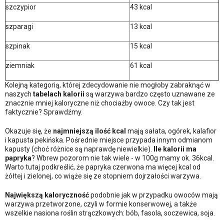
szczypior
43 kcal
szparagi
13 kcal
szpinak
15 kcal
ziemniak
61 kcal
Kolejną kategorią, której zdecydowanie nie mogłoby zabraknąć w
naszych
tabelach kalorii
są warzywa bardzo często uznawane ze
znacznie mniej kaloryczne niż chociażby owoce. Czy tak jest
faktycznie? Sprawdźmy.
Okazuje się, że
najmniejszą ilość kcal
mają sałata, ogórek, kalafior
i kapusta pekińska. Pośrednie miejsce przypada innym odmianom
kapusty (choć różnice są naprawdę niewielkie).
Ile kalorii ma
papryka
? Wbrew pozorom nie tak wiele - w 100g mamy ok. 36kcal.
Warto tutaj podkreślić, że papryka czerwona ma więcej kcal od
żółtej i zielonej, co wiąże się ze stopniem dojrzałości warzywa.
Największą kaloryczność
podobnie jak w przypadku owoców mają
warzywa przetworzone, czyli w formie konserwowej, a także
wszelkie nasiona roślin strączkowych: bób, fasola, soczewica, soja.