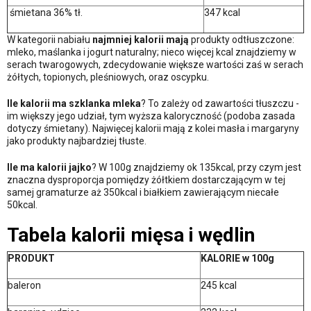
śmietana 36% tł.
347 kcal
W kategorii nabiału
najmniej kalorii mają
produkty odtłuszczone:
mleko, maślanka i jogurt naturalny; nieco więcej kcal znajdziemy w
serach twarogowych, zdecydowanie większe wartości zaś w serach
żółtych, topionych, pleśniowych, oraz oscypku.
Ile kalorii ma szklanka mleka
? To zależy od zawartości tłuszczu -
im większy jego udział, tym wyższa kaloryczność (podoba zasada
dotyczy śmietany). Najwięcej kalorii mają z kolei masła i margaryny
jako produkty najbardziej tłuste.
Ile ma kalorii jajko
? W 100g znajdziemy ok 135kcal, przy czym jest
znaczna dysproporcja pomiędzy żółtkiem dostarczającym w tej
samej gramaturze aż 350kcal i białkiem zawierającym niecałe
50kcal.
Tabela kalorii mięsa i wędlin
PRODUKT
KALORIE w 100g
baleron
245 kcal