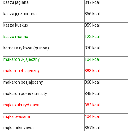
kasza jaglana
347 kcal
kasza jęczmienna
356 kcal
kasza kuskus
359 kcal
kasza manna
122 kcal
komosa ryżowa (quinoa)
370 kcal
makaron 2-jajeczny
104 kcal
makaron 4-jajeczny
383 kcal
makaron bezjajeczny
368 kcal
makaron pełnoziarnisty
345 kcal
mąka kukurydziana
383 kcal
mąka owsiana
404 kcal
mąka orkiszowa
367 kcal