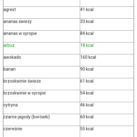
agrest
41 kcal
ananas świeży
33 kcal
ananas w syropie
84 kcal
arbuz
18 kcal
awokado
160 kcal
banan
90 kcal
brzoskwinie świeże
61 kcal
brzoskwinie w syropie
54 kcal
cytryna
46 kcal
czarne jagody (borówki)
60 kcal
czereśnie
55 kcal