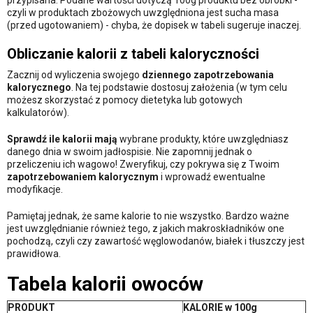
czyli w produktach zbożowych uwzględniona jest sucha masa
(przed ugotowaniem) - chyba, że dopisek w tabeli sugeruje inaczej.
Obliczanie kalorii z tabeli kaloryczności
Zacznij od wyliczenia swojego
dziennego zapotrzebowania
kalorycznego
. Na tej podstawie dostosuj założenia (w tym celu
możesz skorzystać z pomocy dietetyka lub gotowych
kalkulatorów).
Sprawdź ile kalorii mają
wybrane produkty, które uwzględniasz
danego dnia w swoim jadłospisie. Nie zapomnij jednak o
przeliczeniu ich wagowo! Zweryfikuj, czy pokrywa się z Twoim
zapotrzebowaniem kalorycznym
i wprowadź ewentualne
modyfikacje.
Pamiętaj jednak, że same kalorie to nie wszystko. Bardzo ważne
jest uwzględnianie również tego, z jakich makroskładników one
pochodzą, czyli czy zawartość węglowodanów, białek i tłuszczy jest
prawidłowa.
Tabela kalorii owoców
PRODUKT
KALORIE w 100g