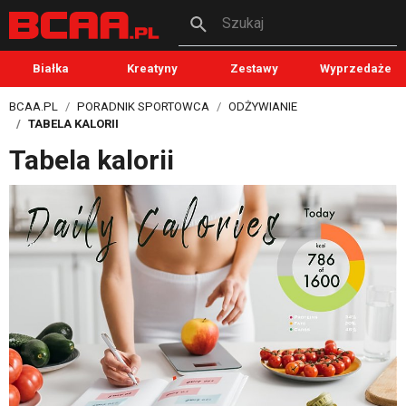
Szukaj
Białka
Kreatyny
Zestawy
Wyprzedaże
BCAA.PL
PORADNIK SPORTOWCA
ODŻYWIANIE
TABELA KALORII
Tabela kalorii