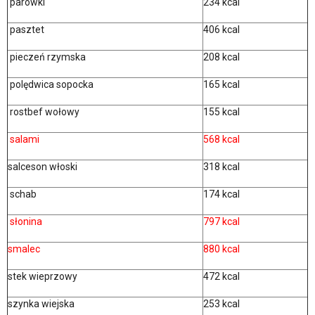
parówki
234 kcal
pasztet
406 kcal
pieczeń rzymska
208 kcal
polędwica sopocka
165 kcal
rostbef wołowy
155 kcal
salami
568 kcal
salceson włoski
318 kcal
schab
174 kcal
słonina
797 kcal
smalec
880 kcal
stek wieprzowy
472 kcal
szynka wiejska
253 kcal