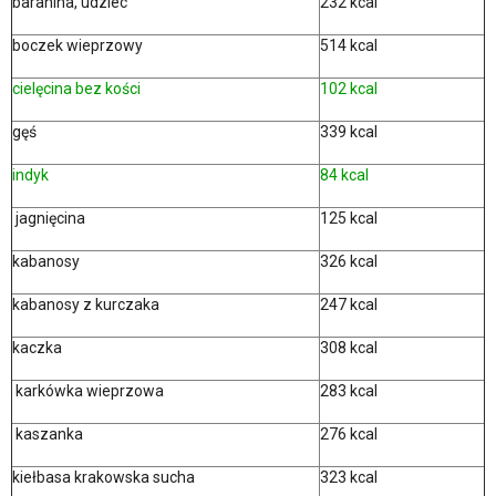
baranina, udziec
232 kcal
boczek wieprzowy
514 kcal
cielęcina bez kości
102 kcal
gęś
339 kcal
indyk
84 kcal
jagnięcina
125 kcal
kabanosy
326 kcal
kabanosy z kurczaka
247 kcal
kaczka
308 kcal
karkówka wieprzowa
283 kcal
kaszanka
276 kcal
kiełbasa krakowska sucha
323 kcal