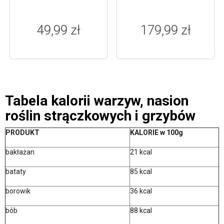
014 BLACK & BLUE
49,99 zł
179,99 zł
Tabela kalorii warzyw, nasion
roślin strączkowych i grzybów
PRODUKT
KALORIE w 100g
bakłażan
21 kcal
bataty
85 kcal
borowik
36 kcal
bób
88 kcal