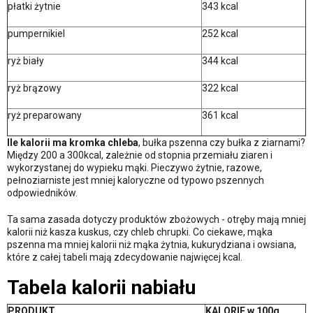
płatki żytnie
343 kcal
pumpernikiel
252 kcal
ryż biały
344 kcal
ryż brązowy
322 kcal
ryż preparowany
361 kcal
Ile kalorii ma kromka chleba
, bułka pszenna czy bułka z ziarnami?
Między 200 a 300kcal, zależnie od stopnia przemiału ziaren i
wykorzystanej do wypieku mąki. Pieczywo żytnie, razowe,
pełnoziarniste jest mniej kaloryczne od typowo pszennych
odpowiedników.
Ta sama zasada dotyczy produktów zbożowych - otręby mają mniej
kalorii niż kasza kuskus, czy chleb chrupki. Co ciekawe, mąka
pszenna ma mniej kalorii niż mąka żytnia, kukurydziana i owsiana,
które z całej tabeli mają zdecydowanie najwięcej kcal.
Tabela kalorii nabiału
PRODUKT
KALORIE w 100g