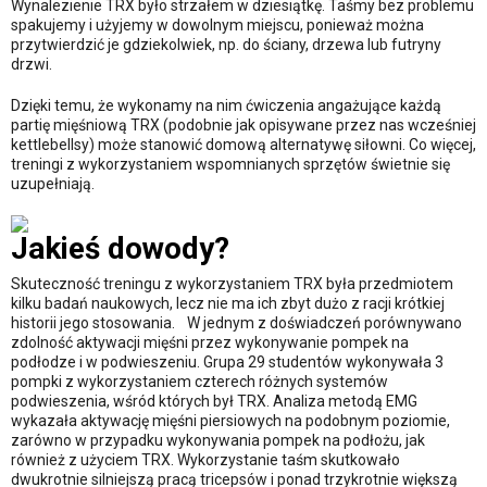
Wynalezienie TRX było strzałem w dziesiątkę. Taśmy bez problemu
spakujemy i użyjemy w dowolnym miejscu, ponieważ można
przytwierdzić je gdziekolwiek, np. do ściany, drzewa lub futryny
drzwi.
Dzięki temu, że wykonamy na nim ćwiczenia angażujące każdą
partię mięśniową TRX (podobnie jak opisywane przez nas wcześniej
kettlebellsy) może stanowić domową alternatywę siłowni. Co więcej,
treningi z wykorzystaniem wspomnianych sprzętów świetnie się
uzupełniają.
Jakieś dowody?
Skuteczność treningu z wykorzystaniem TRX była przedmiotem
kilku badań naukowych, lecz nie ma ich zbyt dużo z racji krótkiej
historii jego stosowania. W jednym z doświadczeń porównywano
zdolność aktywacji mięśni przez wykonywanie pompek na
podłodze i w podwieszeniu. Grupa 29 studentów wykonywała 3
pompki z wykorzystaniem czterech różnych systemów
podwieszenia, wśród których był TRX. Analiza metodą EMG
wykazała aktywację mięśni piersiowych na podobnym poziomie,
zarówno w przypadku wykonywania pompek na podłożu, jak
również z użyciem TRX. Wykorzystanie taśm skutkowało
dwukrotnie silniejszą pracą tricepsów i ponad trzykrotnie większą