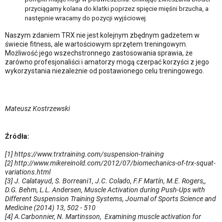
przyciągamy kolana do klatki poprzez spięcie mięśni brzucha, a
następnie wracamy do pozycji wyjściowej.
Naszym zdaniem TRX nie jest kolejnym zbędnym gadżetem w
świecie fitness, ale wartościowym sprzętem treningowym.
Możliwość jego wszechstronnego zastosowania sprawia, że
zarówno profesjonaliści i amatorzy mogą czerpać korzyści z jego
wykorzystania niezależnie od postawionego celu treningowego.
Mateusz Kostrzewski
Źródła:
[1] https://www.trxtraining.com/suspension-training
[2] http://www.mikereinold.com/2012/07/biomechanics-of-trx-squat-
variations.html
[3] J. Calatayud, S. Borreani1, J.C. Colado, F.F Martín, M.E. Rogers,,
D.G. Behm, L.L. Andersen, Muscle Activation during Push-Ups with
Different Suspension Training Systems, Journal of Sports Science and
Medicine (2014) 13, 502 - 510
[4] A.Carbonnier, N. Martinsson, Examining muscle activation for