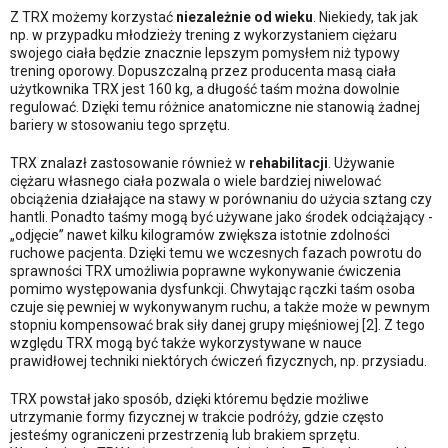
Z TRX możemy korzystać
niezależnie od wieku
. Niekiedy, tak jak
np. w przypadku młodzieży trening z wykorzystaniem ciężaru
swojego ciała będzie znacznie lepszym pomysłem niż typowy
trening oporowy. Dopuszczalną przez producenta masą ciała
użytkownika TRX jest 160 kg, a długość taśm można dowolnie
regulować. Dzięki temu różnice anatomiczne nie stanowią żadnej
bariery w stosowaniu tego sprzętu.
TRX znalazł zastosowanie również w
rehabilitacji
. Używanie
ciężaru własnego ciała pozwala o wiele bardziej niwelować
obciążenia działające na stawy w porównaniu do użycia sztang czy
hantli. Ponadto taśmy mogą być używane jako środek odciążający -
„odjęcie” nawet kilku kilogramów zwiększa istotnie zdolności
ruchowe pacjenta. Dzięki temu we wczesnych fazach powrotu do
sprawności TRX umożliwia poprawne wykonywanie ćwiczenia
pomimo występowania dysfunkcji. Chwytając rączki taśm osoba
czuje się pewniej w wykonywanym ruchu, a także może w pewnym
stopniu kompensować brak siły danej grupy mięśniowej [2]. Z tego
względu TRX mogą być także wykorzystywane w nauce
prawidłowej techniki niektórych ćwiczeń fizycznych, np. przysiadu.
TRX powstał jako sposób, dzięki któremu będzie możliwe
utrzymanie formy fizycznej w trakcie podróży, gdzie często
jesteśmy ograniczeni przestrzenią lub brakiem sprzętu.