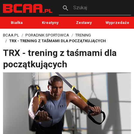
Szukaj
Białka
Kreatyny
Zestawy
Wyprzedaże
BCAA.PL
PORADNIK SPORTOWCA
TRENING
TRX - TRENING Z TAŚMAMI DLA POCZĄTKUJĄCYCH
TRX - trening z taśmami dla
początkujących