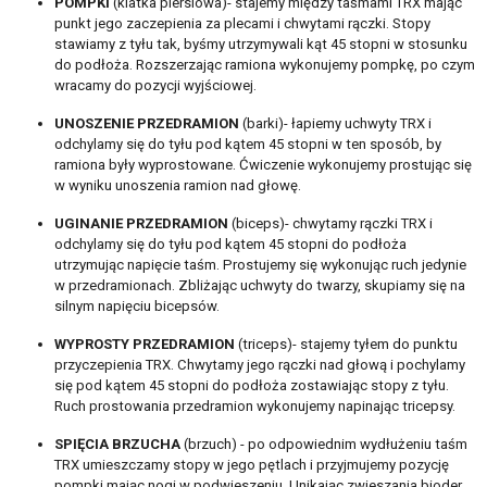
POMPKI
(klatka piersiowa)- stajemy między taśmami TRX mając
punkt jego zaczepienia za plecami i chwytami rączki. Stopy
stawiamy z tyłu tak, byśmy utrzymywali kąt 45 stopni w stosunku
do podłoża. Rozszerzając ramiona wykonujemy pompkę, po czym
wracamy do pozycji wyjściowej.
UNOSZENIE PRZEDRAMION
(barki)- łapiemy uchwyty TRX i
odchylamy się do tyłu pod kątem 45 stopni w ten sposób, by
ramiona były wyprostowane. Ćwiczenie wykonujemy prostując się
w wyniku unoszenia ramion nad głowę.
UGINANIE PRZEDRAMION
(biceps)- chwytamy rączki TRX i
odchylamy się do tyłu pod kątem 45 stopni do podłoża
utrzymując napięcie taśm. Prostujemy się wykonując ruch jedynie
w przedramionach. Zbliżając uchwyty do twarzy, skupiamy się na
silnym napięciu bicepsów.
WYPROSTY PRZEDRAMION
(triceps)- stajemy tyłem do punktu
przyczepienia TRX. Chwytamy jego rączki nad głową i pochylamy
się pod kątem 45 stopni do podłoża zostawiając stopy z tyłu.
Ruch prostowania przedramion wykonujemy napinając tricepsy.
SPIĘCIA BRZUCHA
(brzuch) - po odpowiednim wydłużeniu taśm
TRX umieszczamy stopy w jego pętlach i przyjmujemy pozycję
pompki mając nogi w podwieszeniu. Unikając zwieszania bioder