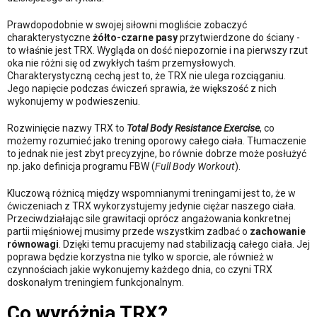
Prawdopodobnie w swojej siłowni mogliście zobaczyć
charakterystyczne
żółto-czarne pasy
przytwierdzone do ściany -
to właśnie jest TRX. Wygląda on dość niepozornie i na pierwszy rzut
oka nie różni się od zwykłych taśm przemysłowych.
Charakterystyczną cechą jest to, że TRX nie ulega rozciąganiu.
Jego napięcie podczas ćwiczeń sprawia, że większość z nich
wykonujemy w podwieszeniu.
Rozwinięcie nazwy TRX to
Total Body Resistance Exercise
, co
możemy rozumieć jako trening oporowy całego ciała. Tłumaczenie
to jednak nie jest zbyt precyzyjne, bo równie dobrze może posłużyć
np. jako definicja programu FBW (
Full Body Workout
).
Kluczową różnicą między wspomnianymi treningami jest to, że w
ćwiczeniach z TRX wykorzystujemy jedynie ciężar naszego ciała.
Przeciwdziałając sile grawitacji oprócz angażowania konkretnej
partii mięśniowej musimy przede wszystkim zadbać o
zachowanie
równowagi
. Dzięki temu pracujemy nad stabilizacją całego ciała. Jej
poprawa będzie korzystna nie tylko w sporcie, ale również w
czynnościach jakie wykonujemy każdego dnia, co czyni TRX
doskonałym treningiem funkcjonalnym.
Co wyróżnia TRX?