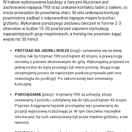
W trakcie wykonywania każdego z ćwiczeń kluczowe jest
zachowanie napięcia TRX oraz unikanie kontaktu taśm z ciałem, co
może prowadzić do powstania otarć. W celu uniknięcia kontuzji
powinniśmy zadbać o odpowiednie napięcie mięśni brzucha i
grzbietu. Wykonanie poniższego zestawu ćwiczeń w formie 2-3
obwodów w liczbie 15-20 powtórzeń zapewni stymulację
najważniejszych grup mięśniowych, a trening nie powinien zająć
więcej niż 30 minut.
PRZYSIAD NA JEDNEJ NODZE
(nogi)- ustawiamy się na lewej
nodze, tak by trzymać TRX pod kątem 45 stopni, a prawą nogę
unosimy z palcami skierowanymi do góry. Wykonujemy przysiad na
jednej nodze do kąta prostego lub nieco poniżej, drugą nogę
utrzymujemy prosto (w najniższym punkcie przysiadu jest ona
równoległa do podłogi). Po zakończonej serii zmieniamy
kończynę.
PODCIĄGANIE
(plecy)- trzymamy TRX za uchwyty, stopy
ustawiamy z przodu i odchylamy się do tyłu pod kątem 45 stopni.
Poprzez ściągnięcie łopatek prostujemy się i powracamy do
pozycji wyjściowej rozluźniając je. W tym ćwiczeniu niezwykle
istotne jest, by ruch zainicjowany był przez mięśnie grzbietu, a nie
ramiona.