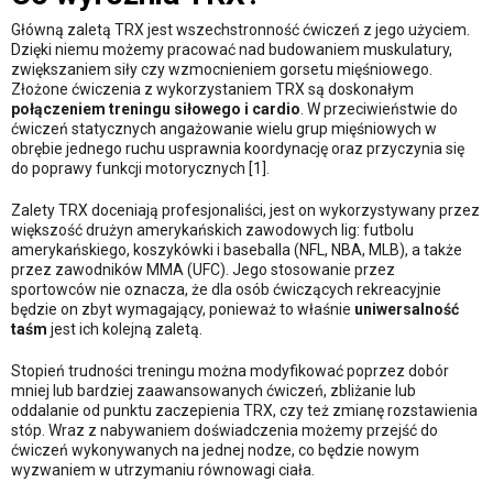
Główną zaletą TRX jest wszechstronność ćwiczeń z jego użyciem.
Dzięki niemu możemy pracować nad budowaniem muskulatury,
zwiększaniem siły czy wzmocnieniem gorsetu mięśniowego.
Złożone ćwiczenia z wykorzystaniem TRX są doskonałym
połączeniem treningu siłowego i cardio
. W przeciwieństwie do
ćwiczeń statycznych angażowanie wielu grup mięśniowych w
obrębie jednego ruchu usprawnia koordynację oraz przyczynia się
do poprawy funkcji motorycznych [1].
Zalety TRX doceniają profesjonaliści, jest on wykorzystywany przez
większość drużyn amerykańskich zawodowych lig: futbolu
amerykańskiego, koszykówki i baseballa (NFL, NBA, MLB), a także
przez zawodników MMA (UFC). Jego stosowanie przez
sportowców nie oznacza, że dla osób ćwiczących rekreacyjnie
będzie on zbyt wymagający, ponieważ to właśnie
uniwersalność
taśm
jest ich kolejną zaletą.
Stopień trudności treningu można modyfikować poprzez dobór
mniej lub bardziej zaawansowanych ćwiczeń, zbliżanie lub
oddalanie od punktu zaczepienia TRX, czy też zmianę rozstawienia
stóp. Wraz z nabywaniem doświadczenia możemy przejść do
ćwiczeń wykonywanych na jednej nodze, co będzie nowym
wyzwaniem w utrzymaniu równowagi ciała.