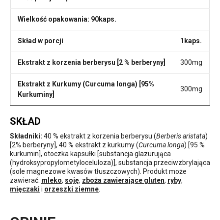
Wielkość opakowania: 90kaps.
Skład w porcji
1kaps.
Ekstrakt z korzenia berberysu [2 % berberyny]
300mg
Ekstrakt z Kurkumy (Curcuma longa) [95%
300mg
Kurkuminy]
SKŁAD
Składniki:
40 % ekstrakt z korzenia berberysu (
Berberis aristata
)
[2% berberyny], 40 % ekstrakt z kurkumy (
Curcuma longa
) [95 %
kurkumin], otoczka kapsułki [substancja glazurująca
(hydroksypropylometyloceluloza)], substancja przeciwzbrylająca
(sole magnezowe kwasów tłuszczowych). Produkt może
zawierać:
mleko
,
soję
,
zboża zawierające gluten
,
ryby
,
mięczaki
i
orzeszki ziemne
.