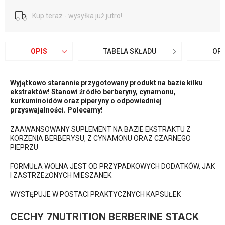
Kup teraz - wysyłka już jutro!
OPIS
TABELA SKŁADU
OPI
Wyjątkowo starannie przygotowany produkt na bazie kilku
ekstraktów! Stanowi źródło berberyny, cynamonu,
kurkuminoidów oraz piperyny o odpowiedniej
przyswajalności. Polecamy!
ZAAWANSOWANY SUPLEMENT NA BAZIE EKSTRAKTU Z
KORZENIA BERBERYSU, Z CYNAMONU ORAZ CZARNEGO
PIEPRZU
FORMUŁA WOLNA JEST OD PRZYPADKOWYCH DODATKÓW, JAK
I ZASTRZEŻONYCH MIESZANEK
WYSTĘPUJE W POSTACI PRAKTYCZNYCH KAPSUŁEK
CECHY 7NUTRITION BERBERINE STACK