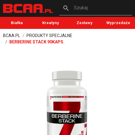
Szukaj
Białka
Kreatyny
Zestawy
Wyprzedaże
BCAA.PL
PRODUKTY SPECJALNE
BERBERINE STACK 90KAPS.