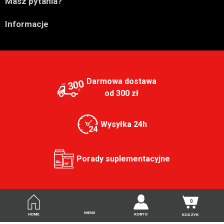

Masz pytania?

Informacje
Darmowa dostawa
300
od 300 zł
Wysyłka 24h
Porady suplementacyjne
0
MENU
HOME
KONTO
KOSZYK