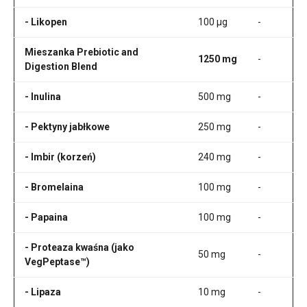
- Likopen
100 µg
-
Mieszanka Prebiotic and
1250 mg
-
Digestion Blend
- Inulina
500 mg
-
- Pektyny jabłkowe
250 mg
-
- Imbir (korzeń)
240 mg
-
- Bromelaina
100 mg
-
- Papaina
100 mg
-
- Proteaza kwaśna (jako
50 mg
-
VegPeptase™)
- Lipaza
10 mg
-