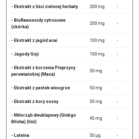
- Ekstrakt z liści zielonej herbaty
200 mg
-
- Bioflawonoidy cytrusowe
200 mg
-
(skórka)
- Ekstrakt z jagód acai
100 mg
-
- Jagody Goji
100 mg
-
- Ekstrakt z korzenia Pieprzycy
50 mg
-
peruwiańskiej (Maca)
- Ekstrakt z pestek winogron
50 mg
-
- Ekstrakt z kory sosny
50 mg
-
- Miłorząb dwuklapowy (Ginkgo
45 mg
-
Biloba) (liść)
- Luteina
50 µg
-