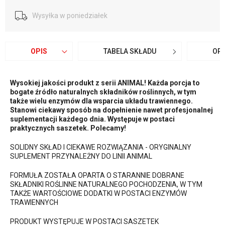
Wysyłka w poniedziałek
OPIS
TABELA SKŁADU
OPI
Wysokiej jakości produkt z serii ANIMAL! Każda porcja to
bogate źródło naturalnych składników roślinnych, w tym
także wielu enzymów dla wsparcia układu trawiennego.
Stanowi ciekawy sposób na dopełnienie nawet profesjonalnej
suplementacji każdego dnia. Występuje w postaci
praktycznych saszetek. Polecamy!
SOLIDNY SKŁAD I CIEKAWE ROZWIĄZANIA - ORYGINALNY
SUPLEMENT PRZYNALEŻNY DO LINII ANIMAL
FORMUŁA ZOSTAŁA OPARTA O STARANNIE DOBRANE
SKŁADNIKI ROŚLINNE NATURALNEGO POCHODZENIA, W TYM
TAKŻE WARTOŚCIOWE DODATKI W POSTACI ENZYMÓW
TRAWIENNYCH
PRODUKT WYSTĘPUJE W POSTACI SASZETEK