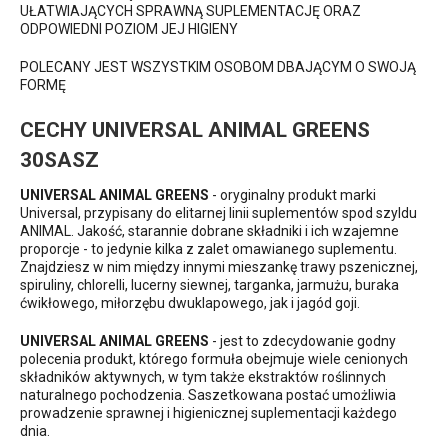
UŁATWIAJĄCYCH SPRAWNĄ SUPLEMENTACJĘ ORAZ
ODPOWIEDNI POZIOM JEJ HIGIENY
POLECANY JEST WSZYSTKIM OSOBOM DBAJĄCYM O SWOJĄ
FORMĘ
CECHY UNIVERSAL ANIMAL GREENS
30SASZ
UNIVERSAL ANIMAL GREENS
- oryginalny produkt marki
Universal, przypisany do elitarnej linii suplementów spod szyldu
ANIMAL. Jakość, starannie dobrane składniki i ich wzajemne
proporcje - to jedynie kilka z zalet omawianego suplementu.
Znajdziesz w nim między innymi mieszankę trawy pszenicznej,
spiruliny, chlorelli, lucerny siewnej, targanka, jarmużu, buraka
ćwikłowego, miłorzębu dwuklapowego, jak i jagód goji.
UNIVERSAL ANIMAL GREENS
- jest to zdecydowanie godny
polecenia produkt, którego formuła obejmuje wiele cenionych
składników aktywnych, w tym także ekstraktów roślinnych
naturalnego pochodzenia. Saszetkowana postać umożliwia
prowadzenie sprawnej i higienicznej suplementacji każdego
dnia.