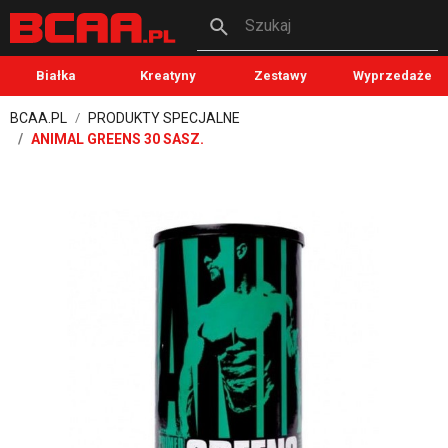
Szukaj
Białka
Kreatyny
Zestawy
Wyprzedaże
BCAA.PL
PRODUKTY SPECJALNE
ANIMAL GREENS 30 SASZ.