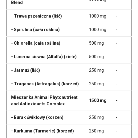
Blend
- Trawa pszeniczna (liść)
1000 mg
-
- Spirulina (cała roślina)
1000 mg
-
- Chlorella (cała roślina)
500 mg
-
- Lucerna siewna (Alfalfa) (ziele)
500 mg
-
- Jarmuż (liść)
250 mg
-
- Traganek (Astragalus) (korzeń)
250 mg
-
Mieszanka Animal Phytonutrient
1500 mg
-
and Antioxidants Complex
- Burak ćwikłowy (korzeń)
250 mg
-
- Kurkuma (Turmeric) (korzeń)
250 mg
-