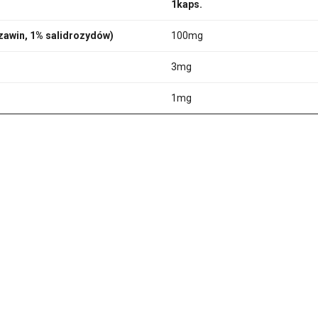
1kaps.
ozawin, 1% salidrozydów)
100mg
3mg
1mg