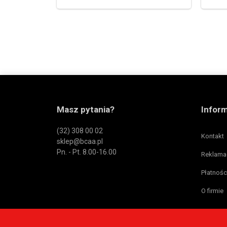
Masz pytania?
Infor
(32) 308 00 02
Kontakt
sklep@bcaa.pl
Pn. - Pt. 8.00-16.00
Reklama
Płatnośc
O firmie