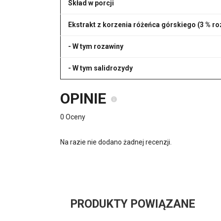
Skład w porcji
Ekstrakt z korzenia różeńca górskiego (3 % r
- W tym rozawiny
- W tym salidrozydy
OPINIE
0 Oceny
Na razie nie dodano żadnej recenzji.
PRODUKTY POWIĄZANE