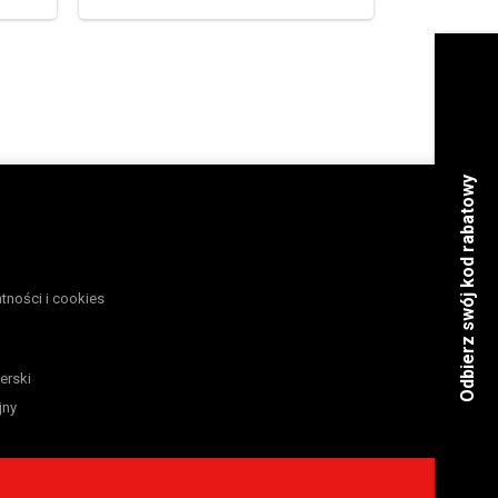
atności i cookies
erski
jny