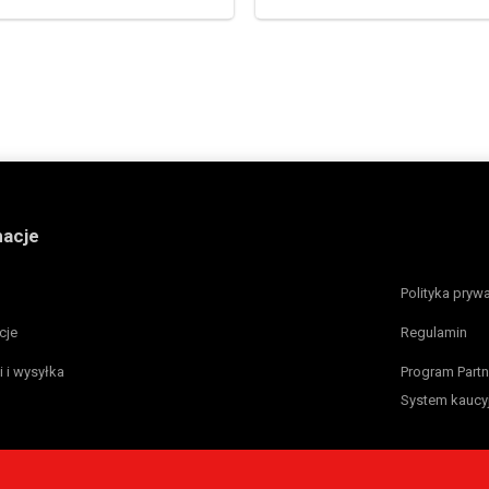
macje
Polityka pryw
cje
Regulamin
i i wysyłka
Program Partn
System kaucy