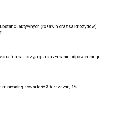
substancji aktywnych (rozawin oraz salidrozydów).
m.
kowana forma sprzyjająca utrzymaniu odpowiedniego
na minimalną zawartość 3 % rozawin, 1%