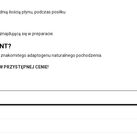
ią ilością płynu, podczas posiłku.
najdującą się w preparacie.
ENT?
i znakomitego adaptogenu naturalnego pochodzenia.
 W PRZYSTĘPNEJ CENIE!