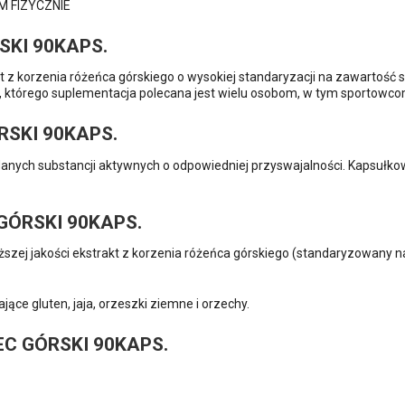
 FIZYCZNIE
SKI 90KAPS.
kt z korzenia różeńca górskiego o wysokiej standaryzacji na zawartość 
, którego suplementacja polecana jest wielu osobom, w tym sportowco
RSKI 90KAPS.
ądanych substancji aktywnych o odpowiedniej przyswajalności. Kapsuł
GÓRSKI 90KAPS.
yższej jakości ekstrakt z korzenia różeńca górskiego (standaryzowany 
ające gluten, jaja, orzeszki ziemne i orzechy.
C GÓRSKI 90KAPS.