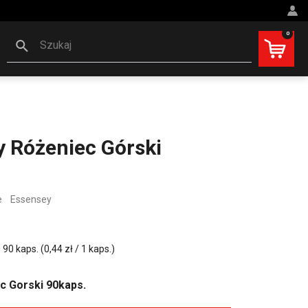
0
Szukaj
 Różeniec Górski
e
Essensey
0 kaps. (0,44 zł / 1 kaps.)
c Gorski 90kaps.