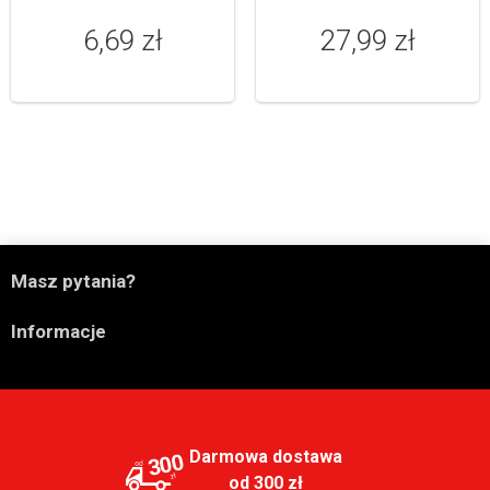
6,69 zł
27,99 zł

Masz pytania?

Informacje
Darmowa dostawa
300
od 300 zł