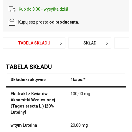
Kup do 8:00 - wysyłka dziś!
Kupujesz prosto
od producenta.
TABELA SKŁADU
SKŁAD
O
TABELA SKŁADU
Składniki aktywne
1kaps.*
Ekstrakt z Kwiatów
100,00 mg
Aksamitki Wzniesionej
(Tages erecta L.) [20%
Luteiny]
w tym Luteina
20,00 mg