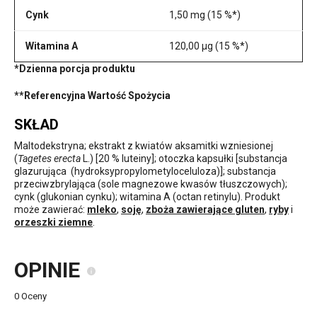
Cynk
1,50 mg (15 %*)
Witamina A
120,00 µg (15 %*)
*Dzienna porcja produktu
**Referencyjna Wartość Spożycia
SKŁAD
Maltodekstryna; ekstrakt z kwiatów aksamitki wzniesionej
(
Tagetes erecta
L.) [20 % luteiny]; otoczka kapsułki [substancja
glazurująca (hydroksypropylometyloceluloza)];
substancja
przeciwzbrylająca (sole magnezowe kwasów tłuszczowych);
cynk (glukonian cynku); witamina A (octan retinylu).
Produkt
może zawierać:
mleko
,
soję
,
zboża zawierające gluten
,
ryby
i
orzeszki ziemne
.
OPINIE
0 Oceny