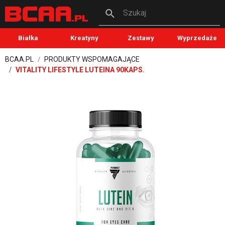
Szukaj
Białka
Kreatyny
Zestawy
Wyprzedaże
BCAA.PL
PRODUKTY WSPOMAGAJĄCE
VITALITY LIFESTYLE LUTEINA 90KAPS.