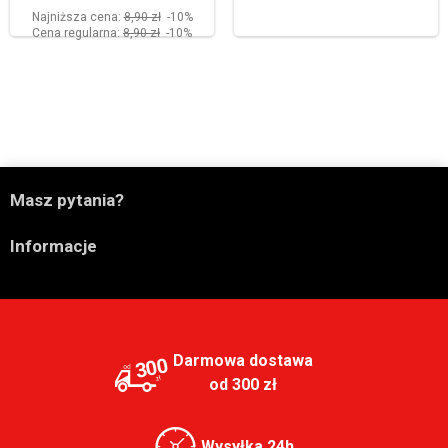
Najniższa cena:
8,90 zł
-10%
Cena regularna:
8,90 zł
-10%

Masz pytania?

Informacje
Darmowa dostawa
300
od 300 zł
Wysyłka 24h