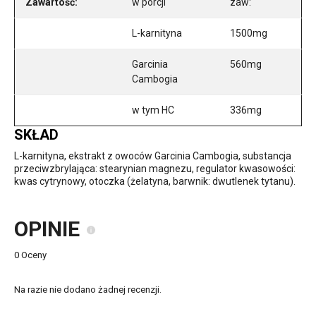
Zawartość:
w porcji
zaw:
L-karnityna
1500mg
Garcinia
560mg
Cambogia
w tym HC
336mg
SKŁAD
L-karnityna, ekstrakt z owoców Garcinia Cambogia, substancja
przeciwzbrylająca: stearynian magnezu, regulator kwasowości:
kwas cytrynowy, otoczka (żelatyna, barwnik: dwutlenek tytanu).
OPINIE
0 Oceny
Na razie nie dodano żadnej recenzji.