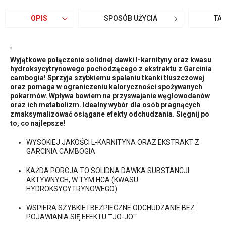
OPIS
SPOSÓB UŻYCIA
TA
"
Wyjątkowe połączenie solidnej dawki l-karnityny oraz kwasu
hydroksycytrynowego pochodzącego z ekstraktu z Garcinia
cambogia! Sprzyja szybkiemu spalaniu tkanki tłuszczowej
oraz pomaga w ograniczeniu kaloryczności spożywanych
pokarmów. Wpływa bowiem na przyswajanie węglowodanów
oraz ich metabolizm. Idealny wybór dla osób pragnących
zmaksymalizować osiągane efekty odchudzania. Sięgnij po
to, co najlepsze!
WYSOKIEJ JAKOŚCI L-KARNITYNA ORAZ EKSTRAKT Z
GARCINIA CAMBOGIA
KAŻDA PORCJA TO SOLIDNA DAWKA SUBSTANCJI
AKTYWNYCH, W TYM HCA (KWASU
HYDROKSYCYTRYNOWEGO)
WSPIERA SZYBKIE I BEZPIECZNE ODCHUDZANIE BEZ
POJAWIANIA SIĘ EFEKTU ""JO-JO""