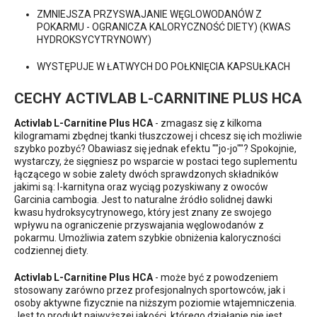
ZMNIEJSZA PRZYSWAJANIE WĘGLOWODANÓW Z
POKARMU - OGRANICZA KALORYCZNOŚĆ DIETY) (KWAS
HYDROKSYCYTRYNOWY)
WYSTĘPUJE W ŁATWYCH DO POŁKNIĘCIA KAPSUŁKACH
CECHY ACTIVLAB L-CARNITINE PLUS HCA
Activlab L-Carnitine Plus HCA
- zmagasz się z kilkoma
kilogramami zbędnej tkanki tłuszczowej i chcesz się ich możliwie
szybko pozbyć? Obawiasz się jednak efektu ""jo-jo""? Spokojnie,
wystarczy, że sięgniesz po wsparcie w postaci tego suplementu
łączącego w sobie zalety dwóch sprawdzonych składników
jakimi są: l-karnityna oraz wyciąg pozyskiwany z owoców
Garcinia cambogia. Jest to naturalne źródło solidnej dawki
kwasu hydroksycytrynowego, który jest znany ze swojego
wpływu na ograniczenie przyswajania węglowodanów z
pokarmu. Umożliwia zatem szybkie obniżenia kaloryczności
codziennej diety.
Activlab L-Carnitine Plus HCA
- może być z powodzeniem
stosowany zarówno przez profesjonalnych sportowców, jak i
osoby aktywne fizycznie na niższym poziomie wtajemniczenia.
Jest to produkt najwyższej jakości, którego działanie nie jest