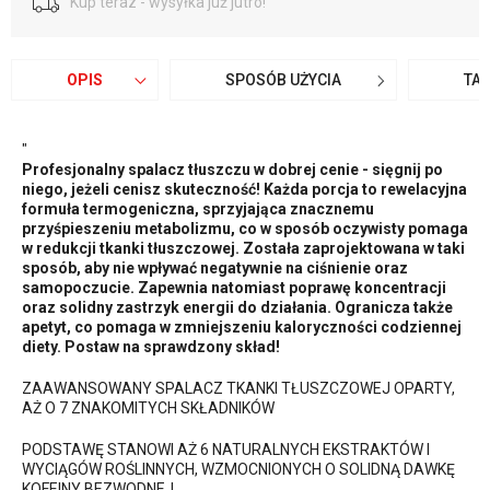
Kup teraz - wysyłka już jutro!
OPIS
SPOSÓB UŻYCIA
TA
"
Profesjonalny spalacz tłuszczu w dobrej cenie - sięgnij po
niego, jeżeli cenisz skuteczność! Każda porcja to rewelacyjna
formuła termogeniczna, sprzyjająca znacznemu
przyśpieszeniu metabolizmu, co w sposób oczywisty pomaga
w redukcji tkanki tłuszczowej. Została zaprojektowana w taki
sposób, aby nie wpływać negatywnie na ciśnienie oraz
samopoczucie. Zapewnia natomiast poprawę koncentracji
oraz solidny zastrzyk energii do działania. Ogranicza także
apetyt, co pomaga w zmniejszeniu kaloryczności codziennej
diety. Postaw na sprawdzony skład!
ZAAWANSOWANY SPALACZ TKANKI TŁUSZCZOWEJ OPARTY,
AŻ O 7 ZNAKOMITYCH SKŁADNIKÓW
PODSTAWĘ STANOWI AŻ 6 NATURALNYCH EKSTRAKTÓW I
WYCIĄGÓW ROŚLINNYCH, WZMOCNIONYCH O SOLIDNĄ DAWKĘ
KOFEINY BEZWODNEJ