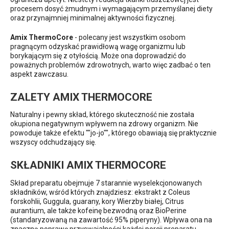
procesem dosyć żmudnym i wymagającym przemyślanej diety
oraz przynajmniej minimalnej aktywności fizycznej.
Amix ThermoCore
- polecany jest wszystkim osobom
pragnącym odzyskać prawidłową wagę organizmu lub
borykającym się z otyłością. Może ona doprowadzić do
poważnych problemów zdrowotnych, warto więc zadbać o ten
aspekt zawczasu.
ZALETY AMIX THERMOCORE
Naturalny i pewny skład, którego skuteczność nie została
okupiona negatywnym wpływem na zdrowy organizm. Nie
powoduje także efektu ""jo-jo"", którego obawiają się praktycznie
wszyscy odchudzający się.
SKŁADNIKI AMIX THERMOCORE
Skład preparatu obejmuje 7 starannie wyselekcjonowanych
składników, wśród których znajdziesz: ekstrakt z Coleus
forskohlii, Guggula, guarany, kory Wierzby białej, Citrus
aurantium, ale także kofeinę bezwodną oraz BioPerine
(standaryzowaną na zawartość 95% piperyny). Wpływa ona na
znaczną poprawę przyswajalności każdej porcji preparatu.