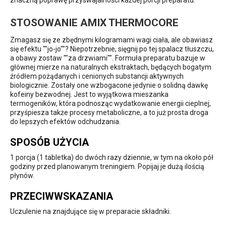
STOSOWANIE AMIX THERMOCORE
Zmagasz się ze zbędnymi kilogramami wagi ciała, ale obawiasz
się efektu ""jo-jo""? Niepotrzebnie, sięgnij po tej spalacz tłuszczu,
a obawy zostaw ""za drzwiami"". Formuła preparatu bazuje w
głównej mierze na naturalnych ekstraktach, będących bogatym
źródłem pożądanych i cenionych substancji aktywnych
biologicznie. Zostały one wzbogacone jedynie o solidną dawkę
kofeiny bezwodnej. Jest to wyjątkowa mieszanka
termogeników, która podnosząc wydatkowanie energii cieplnej,
przyśpiesza także procesy metaboliczne, a to już prosta droga
do lepszych efektów odchudzania.
SPOSÓB UŻYCIA
1 porcja (1 tabletka) do dwóch razy dziennie, w tym na około pół
godziny przed planowanym treningiem. Popijaj je dużą ilością
płynów.
PRZECIWWSKAZANIA
Uczulenie na znajdujące się w preparacie składniki.