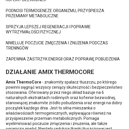
PODNOSI TERMOGENEZE ORGANIZMU, PRZYŚPIESZA
PRZEMIANY METABOLICZNE
SPRZYJA LEPSZEJ REGENERACJI I POPRAWIE
WYTRZYMAŁOŚCI FIZYCZNEJ
NIWELUJE POCZUCIE ZMĘCZENIA I ZNUŻENIA PODCZAS
TRENINGÓW
ZAPEWNIA ZASTRZYK ENERGII ORAZ POPRAWĘ POBUDZENIA
DZIAŁANIE AMIX THERMOCORE
Amix ThermoCore
- znakomity spalacz tłuszczu, po którego
powinni sięgnąć wszyscy ceniący skuteczność i bezpieczeństwo
stosowania. Oferowany przez niego skład bazuje na 6
naturalnych ekstraktach roślinnych oraz kofeinie bezwodnej,
stanowiącej znakomite źródło pobudzenia oraz energii na dobry
początek każdego dnia. Jest to silna mieszanka o
właściwościach termogenicznych, wpływająca również na
przyśpieszenie przemian metabolicznych. Pomaga
wyeliminować poczucie zmęczenia i znużenia, ale także
ogranicza apetyt. Niestety redukcja tkanki tłuszczowej jest