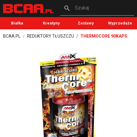
Szukaj
Białka
Kreatyny
Zestawy
Wyprzedaże
BCAA.PL
REDUKTORY TŁUSZCZU
THERMOCORE 90KAPS.