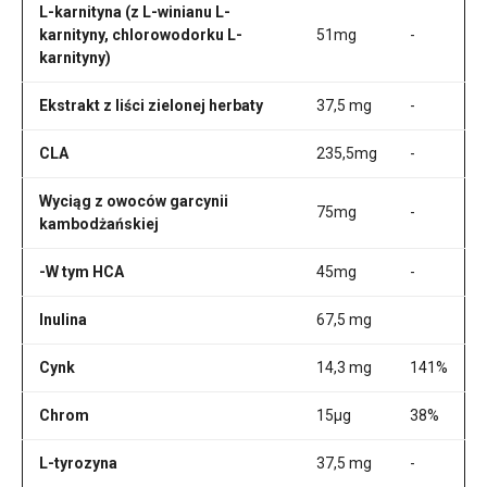
L-karnityna (z L-winianu L-
karnityny, chlorowodorku L-
51mg
-
karnityny)
Ekstrakt z liści zielonej herbaty
37,5 mg
-
CLA
235,5mg
-
Wyciąg z owoców garcynii
75mg
-
kambodżańskiej
-W tym HCA
45mg
-
Inulina
67,5 mg
Cynk
14,3 mg
141%
Chrom
15µg
38%
L-tyrozyna
37,5 mg
-