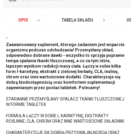
OPIS
TABELA SKŁADU
OPI
"
Zaawansowany suplement, którego zadaniem jest wsparcie
organizmu podczas odchudzania! Przemyślany skład,
odpowiednio dobrane dawki - wszystko to sprzyja poprawie
tempa spalania tkanki tłuszczowej, a co za tym idzie,
lepszym wynikom redukcji masy ciała. Łączy w sobie kilka
form l-karnityny, ekstrakt z zielonej herbaty, CLA, inulinę,
chrom oraz inne wartościowe dodatki. Charakteryzuje się
dobrą biodostępnością oraz komfortem suplementacji
zapewnianym przez postać tabletek. Polecamy!
STARANNIE PRZEMYŚLANY SPALACZ TKANKI TŁUSZCZOWEJ
W FORMIE TABLETEK
FORMUŁA ŁĄCZY W SOBIE L-KARNITYNĘ, EKSTRAKTY
ROŚLINNE, CLA, CHROM ORAZ INNE WARTOŚCIOWE SKŁADNIKI
CHARAKTERYZUJE SIĘ DOBRĄ PRZYSWAJALNOŚCIĄ ORAZ