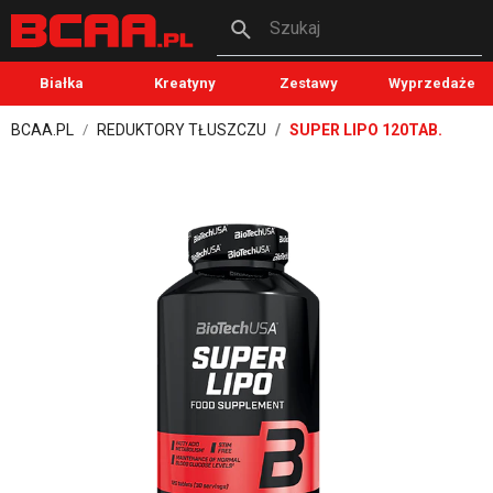
Szukaj
Białka
Kreatyny
Zestawy
Wyprzedaże
BCAA.PL
REDUKTORY TŁUSZCZU
SUPER LIPO 120TAB.