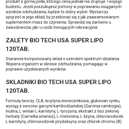
produkt z górnej półki, którego cena jednak nie zrujnuje Twojego
budżetu. Jeżeli poszukujesz pomocy w poprawianiu osiąganych
wyników odchudzania, będzie to dobry wybór. Wystarczy
spojrzeć w jego skład, by przekonać się z jak zaawansowanym
suplementem masz do czynienia. Sprawdzi się zarówno u
zawodowców, jak i u osób trenujących rekreacyjnie.
ZALETY BIO TECH USA SUPER LIPO
120TAB.
Starannie komponowany skład o szerokim spektrum działania.
Wspiera organizm w okresie odchudzania, pomagając w
poprawie uzyskiwanych wyników.
SKŁADNIKI BIO TECH USA SUPER LIPO
120TAB.
Formułę tworzy: CLA, lecytyna słonecznikowa, glukonian cynku,
wyciąg z owoców garcynii kambodżańskiej (Garcinia cambogia),
inulina, L-winian L-karnityny, L-tyrozyna, ekstrakt z liści zielonej
herbaty (Camellia sinensis), L-metionina, L-lizyna, chlorowodorek
L-karnityny, chlorowodorek pirydoksyny oraz chlorek chromu (III).