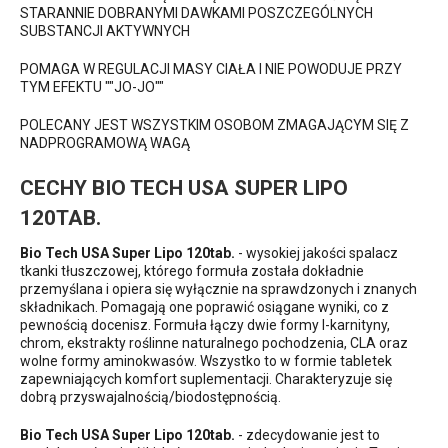
STARANNIE DOBRANYMI DAWKAMI POSZCZEGÓLNYCH
SUBSTANCJI AKTYWNYCH
POMAGA W REGULACJI MASY CIAŁA I NIE POWODUJE PRZY
TYM EFEKTU ""JO-JO""
POLECANY JEST WSZYSTKIM OSOBOM ZMAGAJĄCYM SIĘ Z
NADPROGRAMOWĄ WAGĄ
CECHY BIO TECH USA SUPER LIPO
120TAB.
Bio Tech USA Super Lipo 120tab.
- wysokiej jakości spalacz
tkanki tłuszczowej, którego formuła została dokładnie
przemyślana i opiera się wyłącznie na sprawdzonych i znanych
składnikach. Pomagają one poprawić osiągane wyniki, co z
pewnością docenisz. Formuła łączy dwie formy l-karnityny,
chrom, ekstrakty roślinne naturalnego pochodzenia, CLA oraz
wolne formy aminokwasów. Wszystko to w formie tabletek
zapewniających komfort suplementacji. Charakteryzuje się
dobrą przyswajalnością/biodostępnością.
Bio Tech USA Super Lipo 120tab.
- zdecydowanie jest to