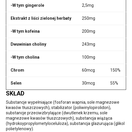
-W tym gingerole
2,5mg
Ekstrakt z liści zielonej herbaty
250mg
-W tym kofeina
200mg
Dwuwinian choliny
243mg
-W tym cholina
100mg
Chrom
60mcg
150%
Selen
30mcg
55%
SKŁAD
Substancje wypełniające (fosforan wapnia, sole magnezowe
kwasów tłuszczowych), stabilizator (poliwinylopirolidon),
substancje przeciwzbrylające (dwutlenek krzemu, sole
magnezowe kwasów tłuszczowych), substancja wiążąca
(hydroksypropylometyloceluloza), substancja glazurująca (glikol
polietylenowy).