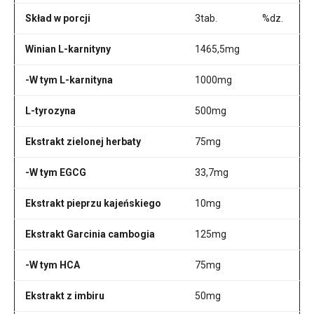
Skład w porcji
3tab.
%dz.
Winian L-karnityny
1465,5mg
-W tym L-karnityna
1000mg
L-tyrozyna
500mg
Ekstrakt zielonej herbaty
75mg
-W tym EGCG
33,7mg
Ekstrakt pieprzu kajeńskiego
10mg
Ekstrakt Garcinia cambogia
125mg
-W tym HCA
75mg
Ekstrakt z imbiru
50mg