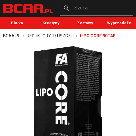
Szukaj
Białka
Kreatyny
Zestawy
Wyprzedaże
BCAA.PL
REDUKTORY TŁUSZCZU
LIPO CORE 90TAB.