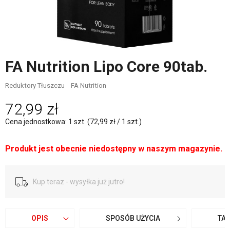
FA Nutrition Lipo Core 90tab.
Reduktory Tłuszczu
FA Nutrition
72,99 zł
Cena jednostkowa: 1 szt. (72,99 zł / 1 szt.)
Produkt jest obecnie niedostępny w naszym magazynie.
Kup teraz - wysyłka już jutro!
OPIS
SPOSÓB UŻYCIA
TA