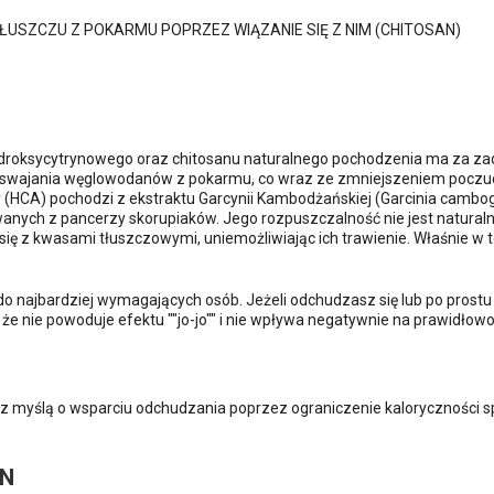
ŁUSZCZU Z POKARMU POPRZEZ WIĄZANIE SIĘ Z NIM (CHITOSAN)
droksycytrynowego oraz chitosanu naturalnego pochodzenia ma za za
zyswajania węglowodanów z pokarmu, co wraz ze zmniejszeniem poczuc
 (HCA) pochodzi z ekstraktu Garcynii Kambodżańskiej (Garcinia cambogi
anych z pancerzy skorupiaków. Jego rozpuszczalność nie jest naturaln
 się z kwasami tłuszczowymi, uniemożliwiając ich trawienie. Właśnie w
do najbardziej wymagających osób. Jeżeli odchudzasz się lub po prostu 
 że nie powoduje efektu ""jo-jo"" i nie wpływa negatywnie na prawidłow
y z myślą o wsparciu odchudzania poprzez ograniczenie kaloryczności
AN