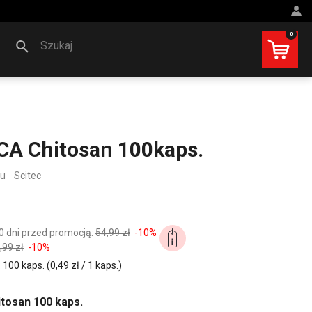
0
Szukaj
CA Chitosan 100kaps.
zu
Scitec
0 dni przed promocją:
54,99 zł
-10%
,99 zł
-10%
00 kaps. (0,49 zł / 1 kaps.)
tosan 100 kaps.