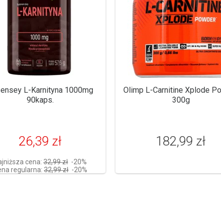
ensey L-Karnityna 1000mg
Olimp L-Carnitine Xplode P
90kaps.
300g
26,39 zł
182,99 zł
ajniższa cena:
32,99 zł
-20%
na regularna:
32,99 zł
-20%