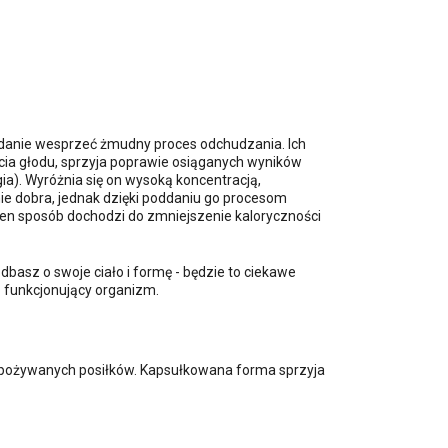
danie wesprzeć żmudny proces odchudzania. Ich
ia głodu, sprzyja poprawie osiąganych wyników
a). Wyróżnia się on wysoką koncentracją,
ie dobra, jednak dzięki poddaniu go procesom
 ten sposób dochodzi do zmniejszenie kaloryczności
dbasz o swoje ciało i formę - będzie to ciekawe
o funkcjonujący organizm.
 spożywanych posiłków. Kapsułkowana forma sprzyja