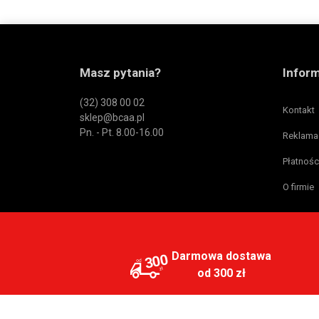
Masz pytania?
Infor
(32) 308 00 02
Kontakt
sklep@bcaa.pl
Pn. - Pt. 8.00-16.00
Reklama
Płatnośc
O firmie
Darmowa dostawa
300
od 300 zł