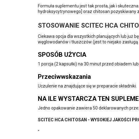
Formuła suplementu jest tak prosta, jak i skutec
hydroksycytrynowego] oraz chitosan pozyskiwany z
STOSOWANIE SCITEC HCA CHIT
Ciekawa opcja dla wszystkich planujących lub już b
węglowodanów i tłuszczów (jest to niejako zasługą 
SPOSÓB UŻYCIA
1 porcja (2 kapsułki) na 30 minut przed obiadem lub 
Przeciwwskazania
Uczulenie na znajdujące się w preparacie składniki.
NA ILE WYSTARCZA TEN SUPLEM
Jedno opakowanie zawiera 50 deklarowanych przez 
SCITEC HCA CHITOSAN - WYSOKIEJ JAKOŚCI 
"