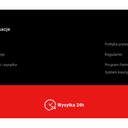
macje
Polityka pryw
cje
Regulamin
i i wysyłka
Program Partn
System kaucy
Wysyłka 24h