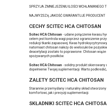
SPRZYJA ZMNIEJSZENIU ILOŚCI WCHŁANIANEGO T
NAJWYŻSZĄ JAKOŚĆ GWARANTUJE PRODUCENT
CECHY SCITEC HCA CHITOSAN
Scitec HCA Chitosan
- udane połączenie kwasu hy
celem jest kontrola wagi poprzez ograniczenie pr
redukcji tkanki zapasowej. Kwas hydroksycytrynowy
natomiast chitosan należy do wielocukrów pozyskiw
deacetylacji zostało to poprawione. Chitosan wiąże
spożywanych posiłków.
Scitec HCA Chitosan
- solidny produkt skierowany 
dopełnienie Twojej suplementacji. Warto podkreślić,
ZALETY SCITEC HCA CHITOSAN
Starannie przemyślany i naturalny skład stworzon
komfortowi, jak i precyzji suplementacji.
SKŁADNIKI SCITEC HCA CHITOS