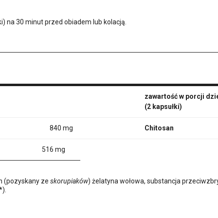
i) na 30 minut przed obiadem lub kolacją.
zawartość w porcji dzi
(2 kapsułki)
840 mg
Chitosan
516 mg
an (pozyskany ze
skorupiaków
) żelatyna wołowa, substancja przeciwzbr
*).