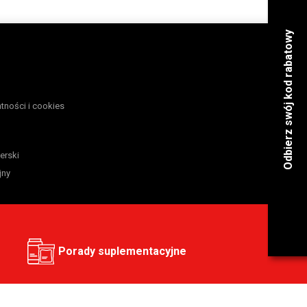
atności i cookies
erski
jny
Porady suplementacyjne