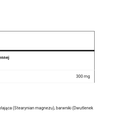
ennej
300 mg
ylająca (Stearynian magnezu), barwniki (Dwutlenek