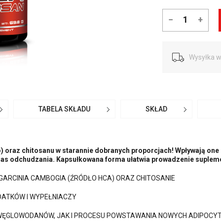
−
+
Wysyłka w
TABELA SKŁADU
SKŁAD
 oraz chitosanu w starannie dobranych proporcjach! Wpływają one
as odchudzania. Kapsułkowana forma ułatwia prowadzenie supleme
GARCINIA CAMBOGIA (ŹRÓDŁO HCA) ORAZ CHITOSANIE
ATKÓW I WYPEŁNIACZY
WĘGLOWODANÓW, JAK I PROCESU POWSTAWANIA NOWYCH ADIPOCYT