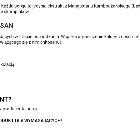
zna. Każda porcja to jedynie ekstrakt z Mangostanu Kambodżańskiego 
e skorupiaków.
OSAN
ędących w trakcie odchudzania. Wspiera ograniczenie kaloryczności diet
wiążącego się z nim chitosanu).
kolacją.
ENT?
producenta porcji.
PRODUKT DLA WYMAGAJĄCYCH!