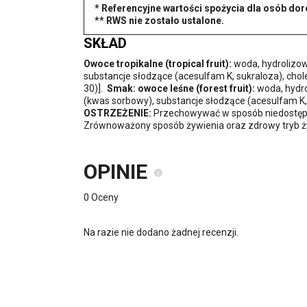
* Referencyjne wartości spożycia dla osób dor
** RWS nie zostało ustalone.
SKŁAD
Owoce tropikalne (tropical fruit):
woda, hydrolizow
substancje słodzące (acesulfam K, sukraloza), chole
30)].
Smak: owoce leśne (forest fruit):
woda, hydro
(kwas sorbowy), substancje słodzące (acesulfam K, 
OSTRZEŻENIE:
Przechowywać w sposób niedostępny
Zrównoważony sposób żywienia oraz zdrowy tryb ż
OPINIE
0 Oceny
Na razie nie dodano żadnej recenzji.