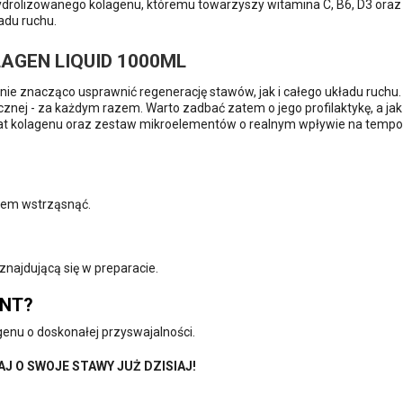
ydrolizowanego kolagenu, któremu towarzyszy witamina C, B6, D3 oraz 
ładu ruchu.
AGEN LIQUID 1000ML
e znacząco usprawnić regenerację stawów, jak i całego układu ruchu.
ej - za każdym razem. Warto zadbać zatem o jego profilaktykę, a jak to
izat kolagenu oraz zestaw mikroelementów o realnym wpływie na tempo r
ciem wstrząsnąć.
najdującą się w preparacie.
ENT?
enu o doskonałej przyswajalności.
AJ O SWOJE STAWY JUŻ DZISIAJ!