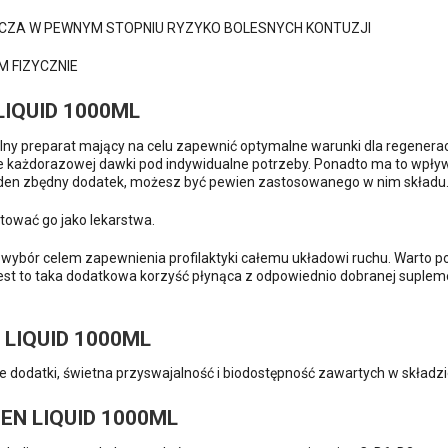
CZA W PEWNYM STOPNIU RYZYKO BOLESNYCH KONTUZJI
 FIZYCZNIE
LIQUID 1000ML
lny preparat mający na celu zapewnić optymalne warunki dla regeneracj
ie każdorazowej dawki pod indywidualne potrzeby. Ponadto ma to wpływ
 żaden zbędny dodatek, możesz być pewien zastosowanego w nim składu
ktować go jako lekarstwa.
wybór celem zapewnienia profilaktyki całemu układowi ruchu. Warto po
Jest to taka dodatkowa korzyść płynąca z odpowiednio dobranej suplemen
LIQUID 1000ML
e dodatki, świetna przyswajalność i biodostępność zawartych w skład
EN LIQUID 1000ML