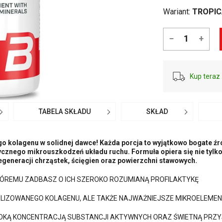
Wariant:
TROPIC
−
+
Kup teraz 
TABELA SKŁADU
SKŁAD
 kolagenu w solidnej dawce! Każda porcja to wyjątkowo bogate źró
cznego mikrouszkodzeń układu ruchu. Formuła opiera się nie tylko 
egeneracji chrząstek, ścięgien oraz powierzchni stawowych.
KTÓREMU ZADBASZ O ICH SZEROKO ROZUMIANĄ PROFILAKTYKĘ
OLIZOWANEGO KOLAGENU, ALE TAKŻE NAJWAŻNIEJSZE MIKROELEME
SOKĄ KONCENTRACJĄ SUBSTANCJI AKTYWNYCH ORAZ ŚWIETNĄ PRZ