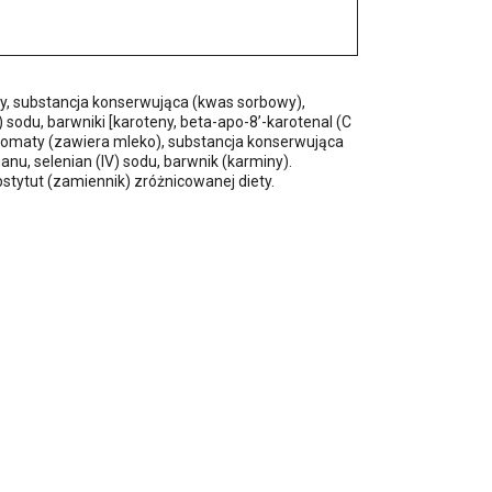
y, substancja konserwująca (kwas sorbowy),
 sodu, barwniki [karoteny, beta-apo-8’-karotenal (C
romaty (zawiera mleko), substancja konserwująca
nu, selenian (IV) sodu, barwnik (karminy).
tytut (zamiennik) zróżnicowanej diety.