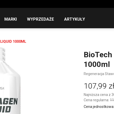
MARKI
WYPRZEDAŻE
ARTYKUŁY
LIQUID 1000ML
BioTech 
1000ml
Regeneracja Sta
107,99 z
Najniższa cena z 3
Cena regularna:
11
Cena jednostkowa: 