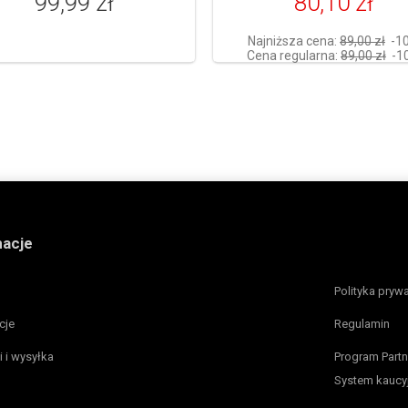
99,99 zł
80,10 zł
Najniższa cena:
89,00 zł
-1
Cena regularna:
89,00 zł
-1
macje
Polityka pryw
cje
Regulamin
i i wysyłka
Program Partn
System kaucy