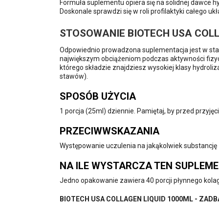
Formuła suplementu opiera się na solidnej dawce h
Doskonale sprawdzi się w roli profilaktyki całego uk
STOSOWANIE BIOTECH USA COLL
Odpowiednio prowadzona suplementacja jest w stani
największym obciążeniom podczas aktywności fizyczn
którego składzie znajdziesz wysokiej klasy hydrol
stawów).
SPOSÓB UŻYCIA
1 porcja (25ml) dziennie. Pamiętaj, by przed przyję
PRZECIWWSKAZANIA
Występowanie uczulenia na jakąkolwiek substancję z
NA ILE WYSTARCZA TEN SUPLEM
Jedno opakowanie zawiera 40 porcji płynnego kolag
BIOTECH USA COLLAGEN LIQUID 1000ML - ZADB