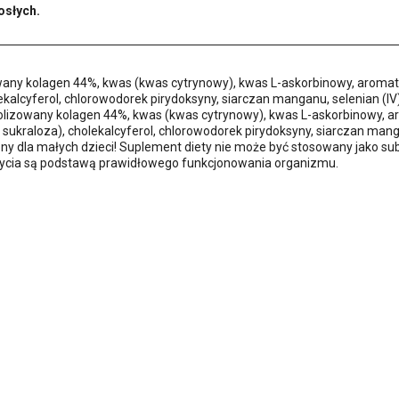
osłych.
any kolagen 44%, kwas (kwas cytrynowy), kwas L-askorbinowy, aromat
kalcyferol, chlorowodorek pirydoksyny, siarczan manganu, selenian (IV)
lizowany kolagen 44%, kwas (kwas cytrynowy), kwas L-askorbinowy, a
sukraloza), cholekalcyferol, chlorowodorek pirydoksyny, siarczan manga
 dla małych dzieci! Suplement diety nie może być stosowany jako subs
ycia są podstawą prawidłowego funkcjonowania organizmu.