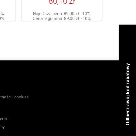
80,10 zł
0%
Najniższa cena:
89,00 zł
-10%
0%
Cena regularna:
89,00 zł
-10%
atności i cookies
erski
jny