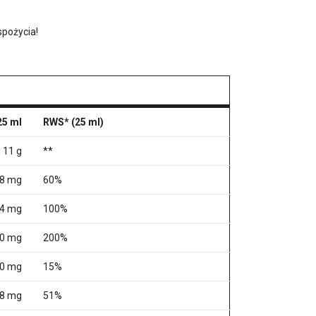
spożycia!
25 ml
RWS* (25 ml)
11 g
**
8 mg
60%
,4 mg
100%
0 mg
200%
30 mg
15%
8 mg
51%