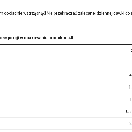
em dokładnie wstrząsnąć! Nie przekraczać zalecanej dziennej dawki do 
Ilość porcji w opakowaniu produktu: 40
4
1
1
0,
2