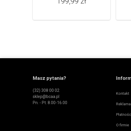
199,99 zł
Masz pytania?
Infor
(32) 308 00 02
Kontakt
sklep@bcaa.pl
Pn. - Pt. 8.00-16.00
Reklama
Płatnośc
O firmie