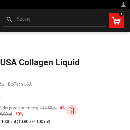
0
Szukaj
USA Collagen Liquid
wów
BioTech USA
ł
0 dni przed promocją:
112,50 zł
-4%
9,99 zł
-10%
1000 ml (10,80 zł / 100 ml)