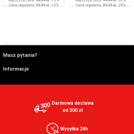
Najniższa cena:
99,99 zł
-10%
Najniższa cena:
99,99 zł
-20%
Cena regularna:
99,99 zł
-10%
Cena regularna:
99,99 zł
-20%

Masz pytania?

Informacje
Darmowa dostawa
300
od 300 zł
Wysyłka 24h