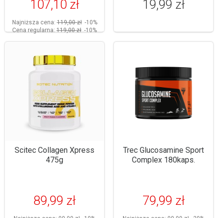
107,10 zł
19,99 zł
Najniższa cena:
119,00 zł
-10%
Cena regularna:
119,00 zł
-10%
Scitec Collagen Xpress
Trec Glucosamine Sport
475g
Complex 180kaps.
89,99 zł
79,99 zł