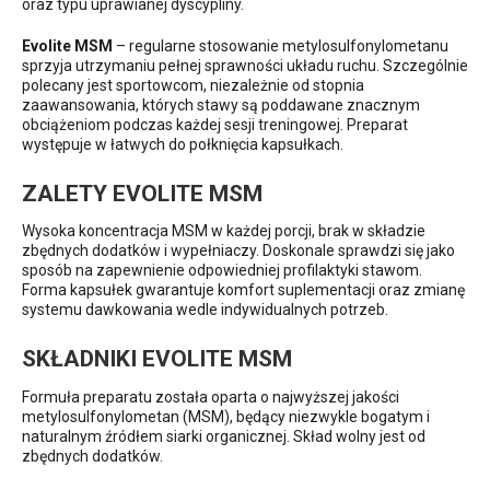
oraz typu uprawianej dyscypliny.
Evolite MSM
– regularne stosowanie metylosulfonylometanu
sprzyja utrzymaniu pełnej sprawności układu ruchu. Szczególnie
polecany jest sportowcom, niezależnie od stopnia
zaawansowania, których stawy są poddawane znacznym
obciążeniom podczas każdej sesji treningowej. Preparat
występuje w łatwych do połknięcia kapsułkach.
ZALETY EVOLITE MSM
Wysoka koncentracja MSM w każdej porcji, brak w składzie
zbędnych dodatków i wypełniaczy. Doskonale sprawdzi się jako
sposób na zapewnienie odpowiedniej profilaktyki stawom.
Forma kapsułek gwarantuje komfort suplementacji oraz zmianę
systemu dawkowania wedle indywidualnych potrzeb.
SKŁADNIKI EVOLITE MSM
Formuła preparatu została oparta o najwyższej jakości
metylosulfonylometan (MSM), będący niezwykle bogatym i
naturalnym źródłem siarki organicznej. Skład wolny jest od
zbędnych dodatków.