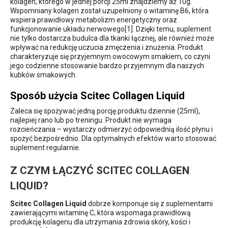
kolagen, którego w jednej porcji 25ml znajdziemy aż 10g.
Wspomniany kolagen został uzupełniony o witaminę B6, która
wspiera prawidłowy metabolizm energetyczny oraz
funkcjonowanie układu nerwowego[1]. Dzięki temu, suplement
nie tylko dostarcza budulca dla tkanki łącznej, ale również może
wpływać na redukcję uczucia zmęczenia i znużenia. Produkt
charakteryzuje się przyjemnym owocowym smakiem, co czyni
jego codzienne stosowanie bardzo przyjemnym dla naszych
kubków smakowych.
Sposób użycia Scitec Collagen Liquid
Zaleca się spożywać jedną porcję produktu dziennie (25ml),
najlepiej rano lub po treningu. Produkt nie wymaga
rozcieńczania – wystarczy odmierzyć odpowiednią ilość płynu i
spożyć bezpośrednio. Dla optymalnych efektów warto stosować
suplement regularnie.
Z CZYM ŁĄCZYĆ SCITEC COLLAGEN
LIQUID?
Scitec Collagen Liquid
dobrze komponuje się z suplementami
zawierającymi witaminę C, która wspomaga prawidłową
produkcję kolagenu dla utrzymania zdrowia skóry, kości i