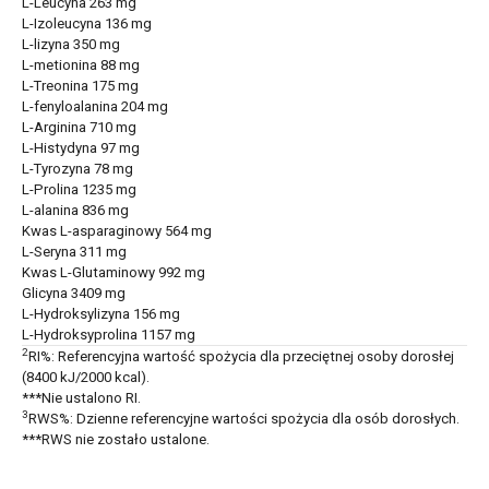
L-Leucyna 263 mg
L-Izoleucyna 136 mg
L-lizyna 350 mg
L-metionina 88 mg
L-Treonina 175 mg
L-fenyloalanina 204 mg
L-Arginina 710 mg
L-Histydyna 97 mg
L-Tyrozyna 78 mg
L-Prolina 1235 mg
L-alanina 836 mg
Kwas L-asparaginowy 564 mg
L-Seryna 311 mg
Kwas L-Glutaminowy 992 mg
Glicyna 3409 mg
L-Hydroksylizyna 156 mg
L-Hydroksyprolina 1157 mg
2
RI%: Referencyjna wartość spożycia dla przeciętnej osoby dorosłej
(8400 kJ/2000 kcal).
***Nie ustalono RI.
3
RWS%: Dzienne referencyjne wartości spożycia dla osób dorosłych.
***RWS nie zostało ustalone.