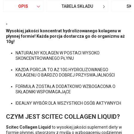
OPIS
TABELA SKŁADU
SK
"
Wysokiej jakości koncentrat hydrolizowanego kolagenu w
płynnej formie! Każda porcja dostarcza go do organizmu aż
10g!
NATURALNY KOLAGEN W POSTACI WYSOKO
SKONCENTROWANEGO PŁYNU
KAŻDA PORCJA TO AŻ 10G HYDROLIZOWANEGO
KOLAGENU O BARDZO DOBREJ PRZYSWAJALNOŚCI
FORMUŁA ZOSTAŁA DODATKOWO WZBOGACONA O
SKŁADNIKI WSPOMAGAJĄCE
IDEALNY WYBÓR DLA WSZYSTKICH OSÓB AKTYWNYCH
CZYM JEST SCITEC COLLAGEN LIQUID?
Scitec Collagen Liquid
to wysokiej jakości suplement diety w
formie płynnej, stworzony z myślą o wzbogaceniu codziennej