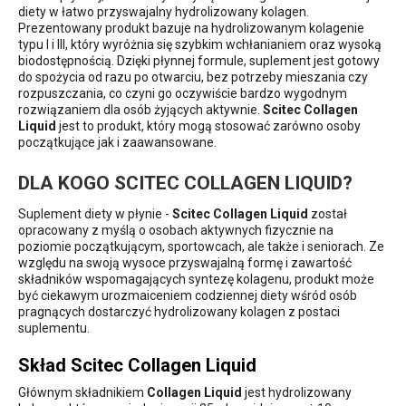
diety w łatwo przyswajalny hydrolizowany kolagen.
Prezentowany produkt bazuje na hydrolizowanym kolagenie
typu I i III, który wyróżnia się szybkim wchłanianiem oraz wysoką
biodostępnością. Dzięki płynnej formule, suplement jest gotowy
do spożycia od razu po otwarciu, bez potrzeby mieszania czy
rozpuszczania, co czyni go oczywiście bardzo wygodnym
rozwiązaniem dla osób żyjących aktywnie.
Scitec Collagen
Liquid
jest to produkt, który mogą stosować zarówno osoby
początkujące jak i zaawansowane.
DLA KOGO SCITEC COLLAGEN LIQUID?
Suplement diety w płynie -
Scitec Collagen
Liquid
został
opracowany z myślą o osobach aktywnych fizycznie na
poziomie początkującym, sportowcach, ale także i seniorach. Ze
względu na swoją wysoce przyswajalną formę i zawartość
składników wspomagających syntezę kolagenu, produkt może
być ciekawym urozmaiceniem codziennej diety wśród osób
pragnących dostarczyć hydrolizowany kolagen z postaci
suplementu.
Skład Scitec Collagen Liquid
Głównym składnikiem
Collagen Liquid
jest hydrolizowany