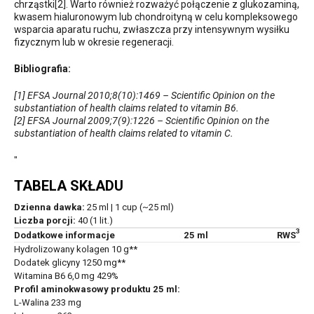
chrząstki[2]. Warto również rozważyć połączenie z glukozaminą,
kwasem hialuronowym lub chondroityną w celu kompleksowego
wsparcia aparatu ruchu, zwłaszcza przy intensywnym wysiłku
fizycznym lub w okresie regeneracji.
Bibliografia:
[1] EFSA Journal 2010;8(10):1469 – Scientific Opinion on the
substantiation of health claims related to vitamin B6.
[2] EFSA Journal 2009;7(9):1226 – Scientific Opinion on the
substantiation of health claims related to vitamin C.
"
TABELA SKŁADU
Dzienna dawka:
25 ml | 1 cup (~25 ml)
Liczba porcji:
40 (1 lit.)
3
Dodatkowe informacje
25 ml
RWS
Hydrolizowany kolagen 10 g**
Dodatek glicyny 1250 mg**
Witamina B6 6,0 mg 429%
Profil aminokwasowy produktu 25 ml:
L-Walina 233 mg