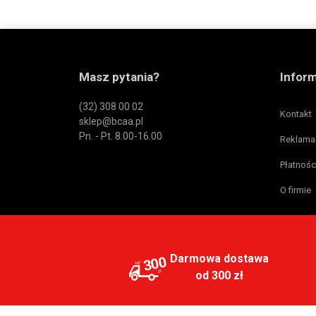
Masz pytania?
Infor
(32) 308 00 02
Kontakt
sklep@bcaa.pl
Pn. - Pt. 8.00-16.00
Reklama
Płatnośc
O firmie
Darmowa dostawa
300
od 300 zł