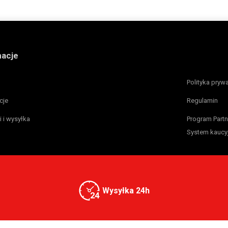
macje
Polityka pryw
cje
Regulamin
i i wysyłka
Program Partn
System kaucy
Wysyłka 24h