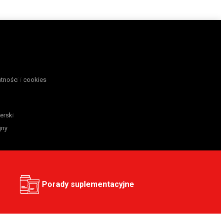
atności i cookies
erski
jny
Porady suplementacyjne