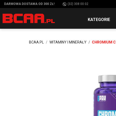
DARMOWA DOSTAWA OD 300 ZŁ!
(32) 308 00 02
KATEGORIE
BCAA.PL
WITAMINY I MINERAŁY
CHROMIUM C