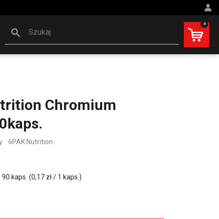
0
Szukaj
trition Chromium
0kaps.
y
6PAK Nutrition
0 kaps. (0,17 zł / 1 kaps.)