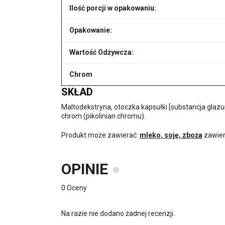
Ilość porcji w opakowaniu:
Opakowanie:
Wartość Odżywcza:
Chrom
SKŁAD
Maltodekstryna, otoczka kapsułki [substancja glaz
chrom (pikolinian chromu).
Produkt może zawierać:
mleko, soję, zboża
zawie
OPINIE
0 Oceny
Na razie nie dodano żadnej recenzji.