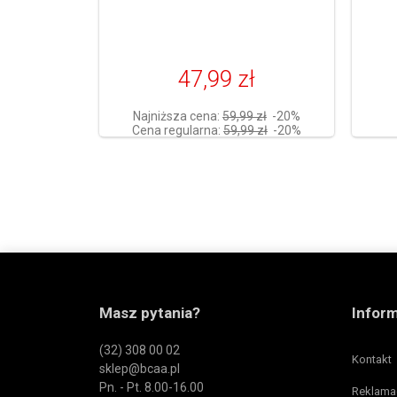
47,99 zł
Najniższa cena:
59,99 zł
-20%
Cena regularna:
59,99 zł
-20%
Masz pytania?
Infor
(32) 308 00 02
Kontakt
sklep@bcaa.pl
Pn. - Pt. 8.00-16.00
Reklama