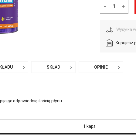
−
+
Wysyłka w
Kupujesz 
SKŁADU
SKŁAD
OPINIE
pijając odpowiednią ilością płynu.
1 kaps.