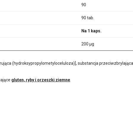
90
90 tab.
Na 1 kaps.
200 µg
urująca (hydroksypropylometyloceluloza)], substancja przeciwzbrylaj
rające
gluten, ryby i orzeszki ziemne
.